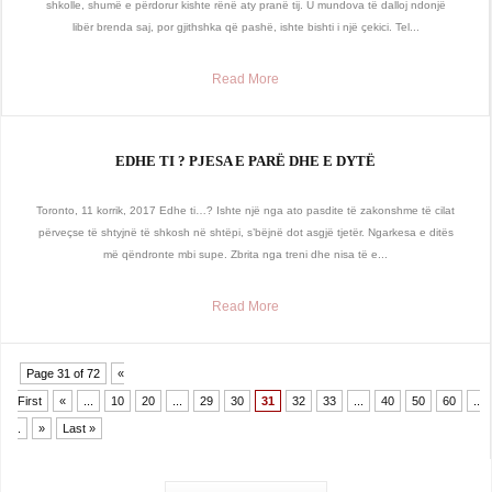
shkolle, shumë e përdorur kishte rënë aty pranë tij. U mundova të dalloj ndonjë
libër brenda saj, por gjithshka që pashë, ishte bishti i një çekici. Tel...
Read More
EDHE TI ? PJESA E PARË DHE E DYTË
Toronto, 11 korrik, 2017 Edhe ti…? Ishte një nga ato pasdite të zakonshme të cilat
përveçse të shtyjnë të shkosh në shtëpi, s’bëjnë dot asgjë tjetër. Ngarkesa e ditës
më qëndronte mbi supe. Zbrita nga treni dhe nisa të e...
Read More
Page 31 of 72
«
First
«
...
10
20
...
29
30
31
32
33
...
40
50
60
..
.
»
Last »