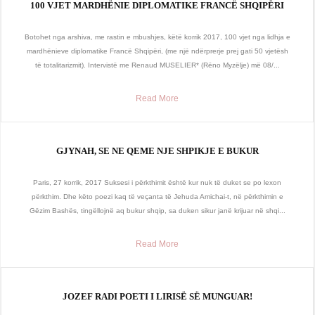
100 VJET MARDHËNIE DIPLOMATIKE FRANCË SHQIPËRI
Botohet nga arshiva, me rastin e mbushjes, këtë korrik 2017, 100 vjet nga lidhja e
mardhënieve diplomatike Francë Shqipëri, (me një ndërprerje prej gati 50 vjetësh
të totalitarizmit). Intervistë me Renaud MUSELIER* (Rëno Myzëlje) më 08/...
Read More
GJYNAH, SE NE QEME NJE SHPIKJE E BUKUR
Paris, 27 korrik, 2017 Suksesi i përkthimit është kur nuk të duket se po lexon
përkthim. Dhe këto poezi kaq të veçanta të Jehuda Amichai-t, në përkthimin e
Gëzim Bashës, tingëllojnë aq bukur shqip, sa duken sikur janë krijuar në shqi...
Read More
JOZEF RADI POETI I LIRISË SË MUNGUAR!