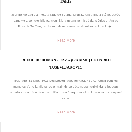
PARIS
Jeanne Moreau est morte à l’âge de 89 ans, lundi 31 juillet. Elle a été retrouvée
sans vie à son domicile parisien. Elle a notamment joué dans Jules et Jim de
François Truffaut, Le Journal d’une femme de chambre de Luis Bu�...
Read More
REVUE DU ROMAN « JAZ » (L’ABÎME) DE DARKO
TUSEVLJAKOVIC
Belgrade, 31 juillet, 2017 Les personnages principaux de ce roman sont les
membres d’une famille serbe en train de se décomposer qui vit dans l’époque
actuelle tout en étant fortement liée à une époque révolue. Le roman est composé
des de...
Read More