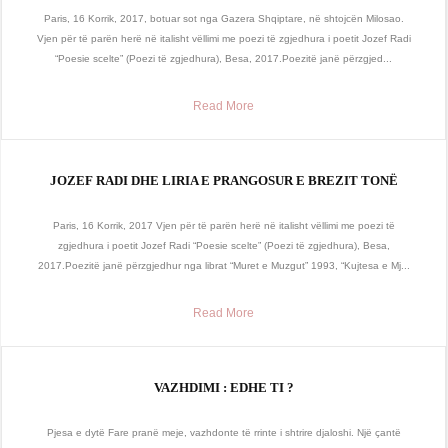
Paris, 16 Korrik, 2017, botuar sot nga Gazera Shqiptare, në shtojcën Milosao.
Vjen për të parën herë në italisht vëllimi me poezi të zgjedhura i poetit Jozef Radi
“Poesie scelte” (Poezi të zgjedhura), Besa, 2017.Poezitë janë përzgjed...
Read More
JOZEF RADI DHE LIRIA E PRANGOSUR E BREZIT TONË
Paris, 16 Korrik, 2017 Vjen për të parën herë në italisht vëllimi me poezi të
zgjedhura i poetit Jozef Radi “Poesie scelte” (Poezi të zgjedhura), Besa,
2017.Poezitë janë përzgjedhur nga librat “Muret e Muzgut” 1993, “Kujtesa e Mj...
Read More
VAZHDIMI : EDHE TI ?
Pjesa e dytë Fare pranë meje, vazhdonte të rrinte i shtrire djaloshi. Një çantë