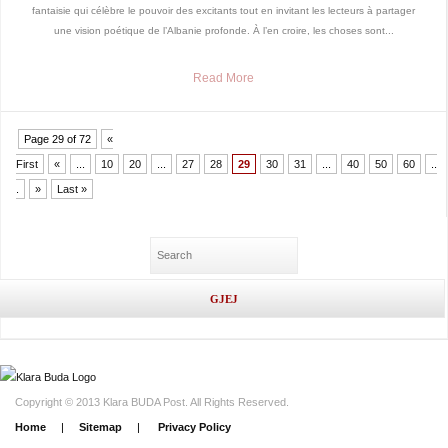
fantaisie qui célèbre le pouvoir des excitants tout en invitant les lecteurs à partager
une vision poétique de l’Albanie profonde. À l’en croire, les choses sont...
Read More
Page 29 of 72
«
First
«
...
10
20
...
27
28
29
30
31
...
40
50
60
..
.
»
Last »
Copyright © 2013 Klara BUDA Post. All Rights Reserved.
Home
|
Sitemap
|
Privacy Policy