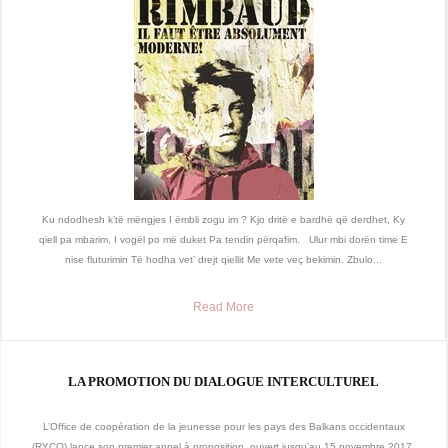
Ku ndodhesh k’të mëngjes I ëmbli zogu im ? Kjo dritë e bardhë që derdhet, Ky
qiell pa mbarim, I vogël po më duket Pa tendin përqafim. Ulur mbi dorën time E
nise fluturimin Të hodha vet’ drejt qiellit Me vete veç bekimin. Zbulo...
Read More
LA PROMOTION DU DIALOGUE INTERCULTUREL
L’Office de coopération de la jeunesse pour les pays des Balkans occidentaux
(RYCO) lance son premier appel à proposition, ouvert jusqu’au 15 novembre 2017.