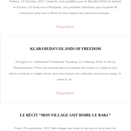
Pristina, 10 October, 2017 L’Islande s’est qualifiée pour le Mondial 2018 en battant
le Kosovo 2-0 lundi soir à Reykjavik, une première historique pour la petite île
volcanique prise par la fièvre du foot depuis son parcours sensatio...
Read More
KLARA BUDA’S ISLANDS OF FREEDOM
Thoughts on “Chloroform” Published Thursday, 11 February 2010 11:00 by
Tiranaobserver There are several ways to express the truths of a bygone era,
which continue to weight down, and even haunt our collective conscience today. In
order to all...
Read More
LE RÉCIT “MON VILLAGE SAIT BOIRE LE RAKI “
Paris, 28 septembre, 2017 Mon village sait boire le raki est un récit plein de