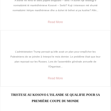
A është në rend të ditës pajtimi shqiptaro – serb? A duhet një strategji e
normalizimit të marrëdhënieve Kosovë – Serbi? Kujt i intereson më shumë
normalizimi i këtyre mardhënieve dhe a duhet të bëhet ai pa kushte? Afër...
Read More
L’administration Trump pensait qu’elle avait un plan pour empêcher les
Palestiniens de se joindre à Interpol le mois dernier. Le problème était que leur
plan reposait sur les Russes. Lors de l’assemblée générale annuelle de
l’Organisat...
Read More
TRISTESE AU KOSOVO L’ISLANDE SE QUALIFIE POUR SA
PREMIÈRE COUPE DU MONDE