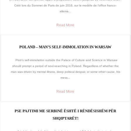
Créé lors du Sommet de Paris de juin 2016, sur le modèle de l’office franco-
allema...
Read More
POLAND – MAN’S SELF-IMMOLATION IN WARSAW
Piotr’s self-immolation outside the Palace of Culture and Science in Warsaw
should prompt a period of soul-searching in Poland. Regardless of whether the
man was driven by mental illness, deep political despair, or some other cause, his
mess...
Read More
PSE PAJTIMI ME SERBINË ËSHTË I RËNDËSISHËM PËR
SHQIPTARËT!