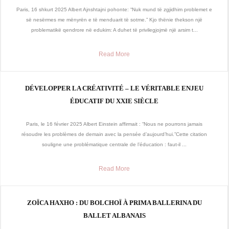
Paris, 16 shkurt 2025 Albert Ajnshtajni pohonte: “Nuk mund të zgjidhim problemet e
së nesërmes me mënyrën e të menduarit të sotme.” Kjo thënie thekson një
problematikë qendrore në edukim: A duhet të privilegjojmë një arsim t...
Read More
DÉVELOPPER LA CRÉATIVITÉ – LE VÉRITABLE ENJEU
ÉDUCATIF DU XXIE SIÈCLE
Paris, le 16 février 2025 Albert Einstein affirmait : “Nous ne pourrons jamais
résoudre les problèmes de demain avec la pensée d’aujourd’hui.”Cette citation
souligne une problématique centrale de l’éducation : faut-il ...
Read More
ZOÏCA HAXHO : DU BOLCHOÏ À PRIMA BALLERINA DU
BALLET ALBANAIS