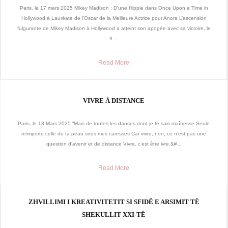
Paris, le 17 mars 2025 Mikey Madison : D’une Hippie dans Once Upon a Time in
Hollywood à Lauréate de l’Oscar de la Meilleure Actrice pour Anora L’ascension
fulgurante de Mikey Madison à Hollywood a atteint son apogée avec sa victoire, le
9 ...
Read More
VIVRE À DISTANCE
Paris, le 13 Mars 2025 “Mais de toutes les danses dont je te sais maîtresse Seule
m’importe celle de ta peau sous mes caresses Car vivre, non, ce n’est pas une
question d’avenir et de distance Vivre, c’est être ivre.&#...
Read More
ZHVILLIMI I KREATIVITETIT SI SFIDË E ARSIMIT TË
SHEKULLIT XXI-TË