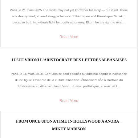
Paris, le 21 mars 2025 The world may not yet know her full story — but it will. There
is a deeply lived, shared struggle between Elton Ilirjani and Parashqevi Simaku,
because both individuals fight for bodily autonomy: Elton, for the right to exist...
Read More
JUSUF VRIONI L’ARISTOCRATE DES LETTRES ALBANAISES
Paris, le 16 mars 2016. Cent ans se sont écoulés aujourd’hui depuis la naissance
d’une figure éminente de la culture albanaise, étroitement liée à l’histoire du
totalitarisme en Albanie : Jusuf Vrioni. Juriste, politologue, écrivain et t...
Read More
FROM ONCE UPON A TIME IN HOLLYWOOD À ANORA –
MIKEY MADISON