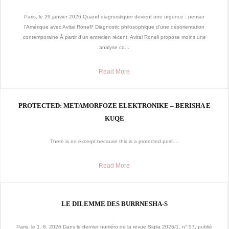
Paris, le 29 janvier 2026 Quand diagnostiquer devient une urgence : penser
l’Amérique avec Avital Ronell* Diagnostic philosophique d’une désorientation
contemporaine À partir d’un entretien récent, Avital Ronell propose moins une
analyse co...
Read More
PROTECTED: METAMORFOZE ELEKTRONIKE – BERISHA E
KUQE
There is no excerpt because this is a protected post....
Read More
LE DILEMME DES BURRNESHA-S
Paris, le 1. 8. 2026 Dans le dernier numéro de la revue Sigila 2026/1, n° 57, publié