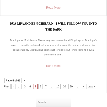
Read More
DUA LIPA AND BEN GIBBARD – I WILL FOLLOW YOU INTO
THE DARK
Dua Lipa — Modulations These fragments trace the shifting keys of Dua Lipa’s
voice — from the polished pulse of pop anthems to the stripped clarity of live
collaborations. Modulations listens not for genre but for movement: how a
performer bend...
Read More
Page 5 of 63
«
First
«
...
3
4
5
6
7
...
10
20
30
...
»
Last »