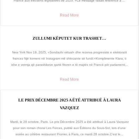
France aux élections législatives de 2025. »Ce message faisait référence à ...
Read More
ZULLUMI KËPUTET KUR TRASHET…
New York Nov 19, 2025. «Sondazhi virtual» dhe rezerva progresiste e elektoratit
francez Një koment në Instagram më shkruante së fundi:«Komplimente Klara, ti
ishe e vetmja që parashikove qartë fitoren e të majtës në Francë për parlamenti...
Read More
LE PRIX DÉCEMBRE 2025 A ÉTÉ ATTRIBUÉ À LAURA
VAZQUEZ
Mardi, le 28 octobre, Paris. Le prix Décembre 2025 a été attribué à Laura Vazquez
pour son roman choral Les Forces, publié aux Éditions du Sous-Sol, lors d’une
soirée au célèbre restaurant Prunier, à Paris, ce mardi 28 octobre.C’est le...