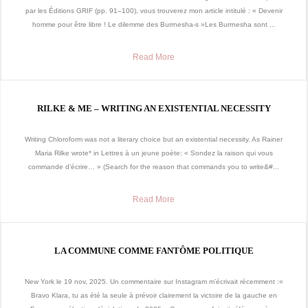
par les Éditions GRIF (pp. 91–100), vous trouverez mon article intitulé : « Devenir
homme pour être libre ! Le dilemme des Burrnesha-s »Les Burrnesha sont ...
Read More
RILKE & ME – WRITING AN EXISTENTIAL NECESSITY
Writing Chloroform was not a literary choice but an existential necessity. As Rainer
Maria Rilke wrote* in Lettres à un jeune poète: « Sondez la raison qui vous
commande d’écrire… » (Search for the reason that commands you to write&#...
Read More
LA COMMUNE COMME FANTÔME POLITIQUE
New York le 19 nov, 2025. Un commentaire sur Instagram m’écrivait récemment :«
Bravo Klara, tu as été la seule à prévoir clairement la victoire de la gauche en