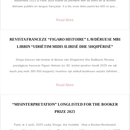
septembre 2025 à Paris, pour établir sa première liste de livres de la rentrée
littéraire publiés en langue française. Il a élu onze titres parmi les 400 et que...
Read More
REVISTA FRANCEZE “FIGARO HISTOIRE” LAVDËRUESE MBI
LIBRIN “UDHËTIM MIDIS ILIRISË DHE SHQIPËRISË”
Shtypi francez mbi botime të librave mbi Shqipërinë dhe Ballkanin Revista
prestigjioze franceze Figaro Histoire (nr. 80, botimi qershor–korrik 2025 me një
tirazh prej rreth 385 000 kopjesh) i kushton një artikull lavdërues veprës Udhëtim ...
Read More
“MISINTERPRETATION” LONGLISTED FOR THE BOOKER
PRIZE 2025
Paris, le 2 août, 2025 Ledia Xhoga, the Invisible : How a Booker-Nominated