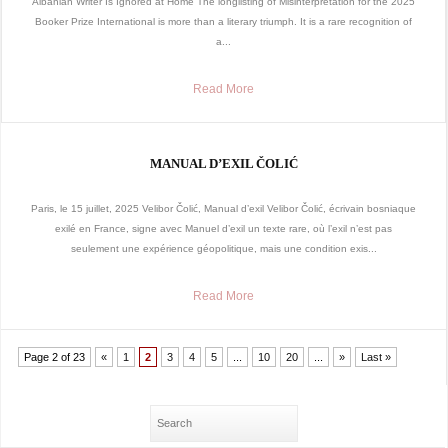
Albanian Writer Is Ignored at Home The longlisting of Misinterpretation for the 2025
Booker Prize International is more than a literary triumph. It is a rare recognition of
a...
Read More
MANUAL D’EXIL ČOLIĆ
Paris, le 15 juillet, 2025 Velibor Čolić, Manual d’exil Velibor Čolić, écrivain bosniaque
exilé en France, signe avec Manuel d’exil un texte rare, où l’exil n’est pas
seulement une expérience géopolitique, mais une condition exis...
Read More
Page 2 of 23
«
1
2
3
4
5
...
10
20
...
»
Last »