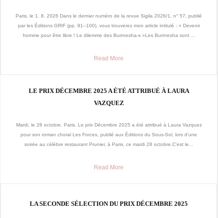
Paris, le 1. 8. 2026 Dans le dernier numéro de la revue Sigila 2026/1, n° 57, publié
par les Éditions GRIF (pp. 91–100), vous trouverez mon article intitulé : « Devenir
homme pour être libre ! Le dilemme des Burrnesha-s »Les Burrnesha sont ...
Read More
LE PRIX DÉCEMBRE 2025 A ÉTÉ ATTRIBUÉ À LAURA
VAZQUEZ
Mardi, le 28 octobre, Paris. Le prix Décembre 2025 a été attribué à Laura Vazquez
pour son roman choral Les Forces, publié aux Éditions du Sous-Sol, lors d’une
soirée au célèbre restaurant Prunier, à Paris, ce mardi 28 octobre.C’est le...
Read More
LA SECONDE SÉLECTION DU PRIX DÉCEMBRE 2025