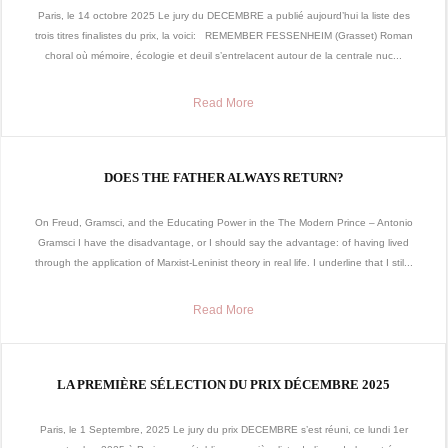
Paris, le 14 octobre 2025 Le jury du DECEMBRE a publié aujourd’hui la liste des
trois titres finalistes du prix, la voici: REMEMBER FESSENHEIM (Grasset) Roman
choral où mémoire, écologie et deuil s’entrelacent autour de la centrale nuc...
Read More
DOES THE FATHER ALWAYS RETURN?
On Freud, Gramsci, and the Educating Power in the The Modern Prince – Antonio
Gramsci I have the disadvantage, or I should say the advantage: of having lived
through the application of Marxist-Leninist theory in real life. I underline that I stil...
Read More
LA PREMIÈRE SÉLECTION DU PRIX DÉCEMBRE 2025
Paris, le 1 Septembre, 2025 Le jury du prix DECEMBRE s’est réuni, ce lundi 1er