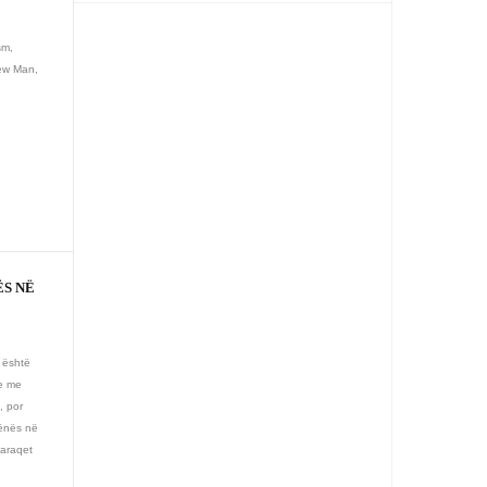
sm,
New Man,
S NË
a është
je me
, por
ënës në
paraqet