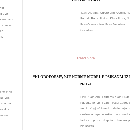
 of
Tags: Albania, Chloroform, Communi
en over
Female Body, Fiction, Klara Buda, 
government
Post-Communism, Post-Socialism,
sanctioned
Socialism...
or
o...
Read More
“KLOROFORM”, NJË NORMË MODEL E PSIKANALIZË
PROZE
etat e një
Libri “Kloroform” i autores Klara Bud
në vite,
ndoshta romani i parë i kësaj autore
e jo edhe
formim të gjerë intelektual dhe krijues
 Ka dhe
dëshmon hapin e saktë dhe dometh
 mburrur,
fushën e prozës shqiptare. Romani 
një psikan...