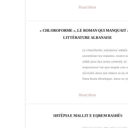
Read More
« CHLOROFORME », LE ROMAN QUI MANQUAIT 
LITTÉRATURE ALBANAISE
Le chloroforme, substance utilisée
anesthésier les malades, revient 
utilisé pour des actes criminels, et
empoisonne l’air que respire une s
nécrosée dans ses mœurs et sa mo
Klara Buda développe, dans un sty
Read More
SHTËPIA E MALLIT E EQREM BASHËS