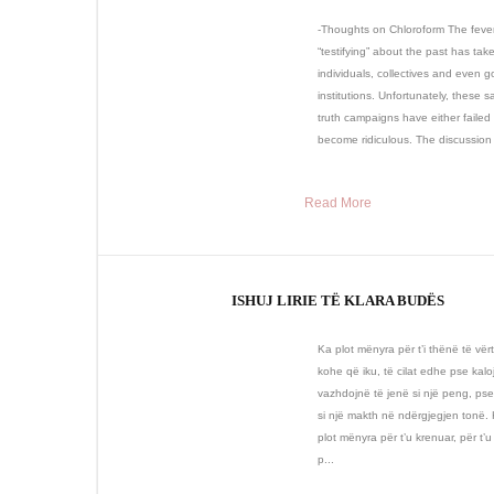
-Thoughts on Chloroform The fever
“testifying” about the past has tak
individuals, collectives and even 
institutions. Unfortunately, these 
truth campaigns have either failed 
become ridiculous. The discussion 
Read More
ISHUJ LIRIE TË KLARA BUDËS
Ka plot mënyra për t’i thënë të vërt
kohe që iku, të cilat edhe pse kaloj
vazhdojnë të jenë si një peng, ps
si një makth në ndërgjegjen tonë.
plot mënyra për t’u krenuar, për t’u
p...