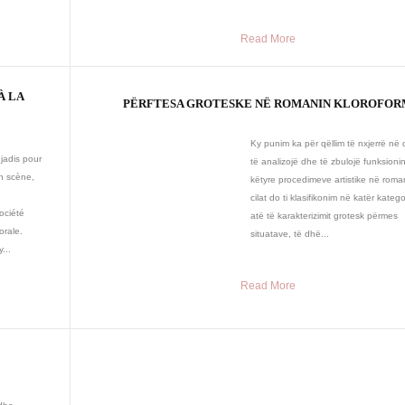
Read More
À LA
PËRFTESA GROTESKE NË ROMANIN KLOROFOR
Ky punim ka për qëllim të nxjerrë në 
 jadis pour
të analizojë dhe të zbulojë funksioni
en scène,
këtyre procedimeve artistike në roma
cilat do ti klasifikonim në katër katego
ociété
atë të karakterizimit grotesk përmes
rale.
situatave, të dhë...
...
Read More