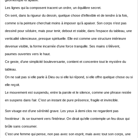
géométrique et apaisé.
Les lignes qui la composent tracent un ordre, un équilibre secret.
On sent, dans la rigueur du dessin, quelque chose d’inflexible et de tendre à la fois,
comme si la peinture cherchait moins à imposer qu’à apaiser. Son corps n’est pas
dessiné pour séduire, mais pour tenir, debout et stable, dans l’espace du tableau, une
verticalité silencieuse, presque spirituelle. Elle est comme une structure intérieure
devenue visible, la forme incarnée d’une force tranquille. Ses mains s’élèvent,
paumes ouvertes vers le haut.
Ce geste, d’une simplicité bouleversante, contient et concentre tout le mystère du
tableau.
On ne sait pas si elle parle à Dieu ou si elle lui répond, si elle offre quelque chose ou si
elle reçoit.
Le mouvement est suspendu, entre la parole et le silence, comme une phrase restée
en suspens dans l’air. C’est un instant de pure présence, fragile et invincible.
Son visage est d’une sérénité grave. Les yeux à demi clos ne regardent pas
l’extérieur : ils se tournent vers l’intérieur. On dirait qu’elle contemple un feu doux qui
brûle sans consumer.
C’est une femme qui pense, non pas avec son esprit, mais avec tout son corps, une