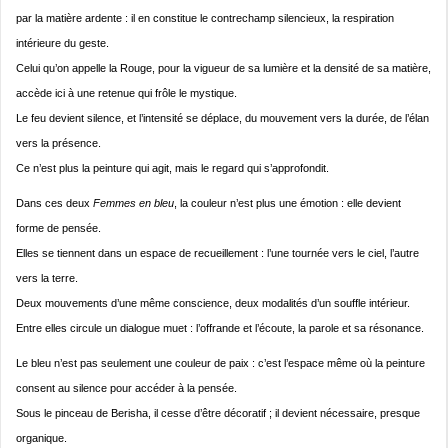
par la matière ardente : il en constitue le contrechamp silencieux, la respiration
intérieure du geste.
Celui qu’on appelle la Rouge, pour la vigueur de sa lumière et la densité de sa matière,
accède ici à une retenue qui frôle le mystique.
Le feu devient silence, et l’intensité se déplace, du mouvement vers la durée, de l’élan
vers la présence.
Ce n’est plus la peinture qui agit, mais le regard qui s’approfondit.
Dans ces deux
Femmes en bleu
, la couleur n’est plus une émotion : elle devient
forme de pensée.
Elles se tiennent dans un espace de recueillement : l’une tournée vers le ciel, l’autre
vers la terre.
Deux mouvements d’une même conscience, deux modalités d’un souffle intérieur.
Entre elles circule un dialogue muet : l’offrande et l’écoute, la parole et sa résonance.
Le bleu n’est pas seulement une couleur de paix : c’est l’espace même où la peinture
consent au silence pour accéder à la pensée.
Sous le pinceau de Berisha, il cesse d’être décoratif ; il devient nécessaire, presque
organique.