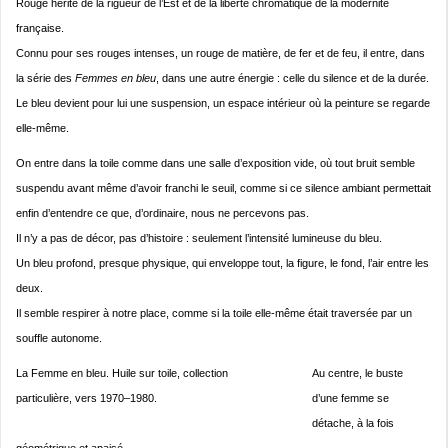
Rouge hérite de la rigueur de l’Est et de la liberté chromatique de la modernité
française.
Connu pour ses rouges intenses, un rouge de matière, de fer et de feu, il entre, dans
la série des
Femmes en bleu
, dans une autre énergie : celle du silence et de la durée.
Le bleu devient pour lui une suspension, un espace intérieur où la peinture se regarde
elle-même.
On entre dans la toile comme dans une salle d’exposition vide, où tout bruit semble
suspendu avant même d’avoir franchi le seuil, comme si ce silence ambiant permettait
enfin d’entendre ce que, d’ordinaire, nous ne percevons pas.
Il n’y a pas de décor, pas d’histoire : seulement l’intensité lumineuse du bleu.
Un bleu profond, presque physique, qui enveloppe tout, la figure, le fond, l’air entre les
deux.
Il semble respirer à notre place, comme si la toile elle-même était traversée par un
souffle autonome.
La Femme en bleu. Huile sur toile, collection
Au centre, le buste
particulière, vers 1970–1980.
d’une femme se
détache, à la fois