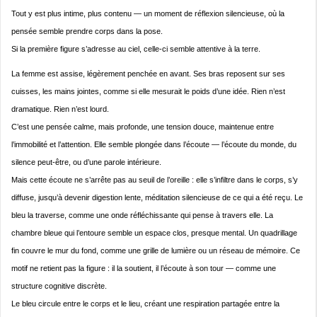
Tout y est plus intime, plus contenu — un moment de réflexion silencieuse, où la
pensée semble prendre corps dans la pose.
Si la première figure s’adresse au ciel, celle-ci semble attentive à la terre.
La femme est assise, légèrement penchée en avant. Ses bras reposent sur ses
cuisses, les mains jointes, comme si elle mesurait le poids d’une idée. Rien n’est
dramatique. Rien n’est lourd.
C’est une pensée calme, mais profonde, une tension douce, maintenue entre
l’immobilité et l’attention. Elle semble plongée dans l’écoute — l’écoute du monde, du
silence peut-être, ou d’une parole intérieure.
Mais cette écoute ne s’arrête pas au seuil de l’oreille : elle s’infiltre dans le corps, s’y
diffuse, jusqu’à devenir digestion lente, méditation silencieuse de ce qui a été reçu. Le
bleu la traverse, comme une onde réfléchissante qui pense à travers elle. La
chambre bleue qui l’entoure semble un espace clos, presque mental. Un quadrillage
fin couvre le mur du fond, comme une grille de lumière ou un réseau de mémoire. Ce
motif ne retient pas la figure : il la soutient, il l’écoute à son tour — comme une
structure cognitive discrète.
Le bleu circule entre le corps et le lieu, créant une respiration partagée entre la