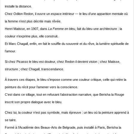
installe la distance.
Chez Odilon Redon, il ouvre un espace intérieur — le lieu d’une apparition mentale où
la femme n’est plus décrite mais rêvée.
Henri Matisse, en 1907, dans
La Femme en bleu
, fait du bleu une architecture : la
couleur n’exprime plus, elle construit.
Et Marc Chagall, enfin, en fait le souffle du souvenir et du rêve, la lumière spirituelle de
l’amour.
Si chez Picasso le bleu est douleur, chez Redon il devient vision ; chez Matisse,
structure ; chez Chagall, transcendance.
À travers ces étapes, le bleu s’impose comme une couleur critique, celle qui retire la
peinture du récit pour l’amener vers la conscience.
C’est dans ce sillage, tout en refusant l’abstraction narrative, que Berisha la Rouge
inscrit son propre dialogue avec le bleu.
Chez lui, la couleur n’est pas symbole, mais épreuve : un lieu où la peinture apprend à
se taire.
Formé à l’Académie des Beaux-Arts de Belgrade, puis installé à Paris, Berisha la