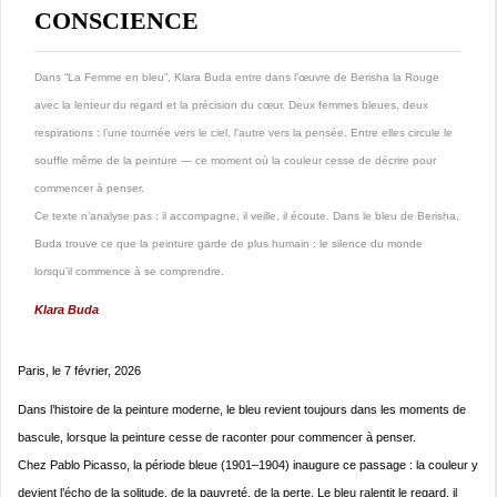
CONSCIENCE
Dans “La Femme en bleu”, Klara Buda entre dans l’œuvre de Berisha la Rouge
avec la lenteur du regard et la précision du cœur. Deux femmes bleues, deux
respirations : l’une tournée vers le ciel, l’autre vers la pensée. Entre elles circule le
souffle même de la peinture — ce moment où la couleur cesse de décrire pour
commencer à penser.
Ce texte n’analyse pas : il accompagne, il veille, il écoute. Dans le bleu de Berisha,
Buda trouve ce que la peinture garde de plus humain : le silence du monde
lorsqu’il commence à se comprendre.
Klara Buda
Paris, le 7 février, 2026
Dans l’histoire de la peinture moderne, le bleu revient toujours dans les moments de
bascule, lorsque la peinture cesse de raconter pour commencer à penser.
Chez Pablo Picasso, la période bleue (1901–1904) inaugure ce passage : la couleur y
devient l’écho de la solitude, de la pauvreté, de la perte. Le bleu ralentit le regard, il