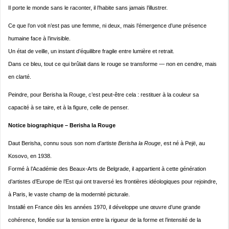
Il porte le monde sans le raconter, il l’habite sans jamais l’illustrer.
Ce que l’on voit n’est pas une femme, ni deux, mais l’émergence d’une présence
humaine face à l’invisible.
Un état de veille, un instant d’équilibre fragile entre lumière et retrait.
Dans ce bleu, tout ce qui brûlait dans le rouge se transforme — non en cendre, mais
en clarté.
Peindre, pour Berisha la Rouge, c’est peut-être cela : restituer à la couleur sa
capacité à se taire, et à la figure, celle de penser.
Notice biographique – Berisha la Rouge
Daut Berisha, connu sous son nom d’artiste
Berisha la Rouge
, est né à Pejë, au
Kosovo, en 1938.
Formé à l’Académie des Beaux-Arts de Belgrade, il appartient à cette génération
d’artistes d’Europe de l’Est qui ont traversé les frontières idéologiques pour rejoindre,
à Paris, le vaste champ de la modernité picturale.
Installé en France dès les années 1970, il développe une œuvre d’une grande
cohérence, fondée sur la tension entre la rigueur de la forme et l’intensité de la