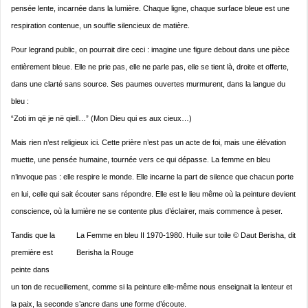
pensée lente, incarnée dans la lumière. Chaque ligne, chaque surface bleue est une
respiration contenue, un souffle silencieux de matière.
Pour legrand public, on pourrait dire ceci : imagine une figure debout dans une pièce
entièrement bleue. Elle ne prie pas, elle ne parle pas, elle se tient là, droite et offerte,
dans une clarté sans source. Ses paumes ouvertes murmurent, dans la langue du
bleu :
“Zoti im që je në qiell…” (Mon Dieu qui es aux cieux…)
Mais rien n’est religieux ici. Cette prière n’est pas un acte de foi, mais une élévation
muette, une pensée humaine, tournée vers ce qui dépasse. La femme en bleu
n’invoque pas : elle respire le monde. Elle incarne la part de silence que chacun porte
en lui, celle qui sait écouter sans répondre. Elle est le lieu même où la peinture devient
conscience, où la lumière ne se contente plus d’éclairer, mais commence à peser.
Tandis que la
La Femme en bleu II 1970-1980. Huile sur toile © Daut Berisha, dit
première est
Berisha la Rouge
peinte dans
un ton de recueillement, comme si la peinture elle-même nous enseignait la lenteur et
la paix, la seconde s’ancre dans une forme d’écoute.