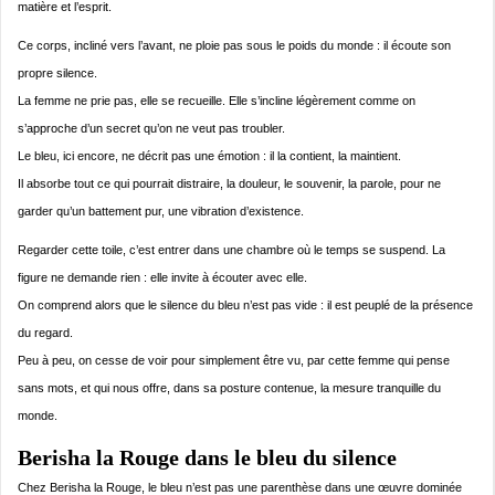
matière et l’esprit.
Ce corps, incliné vers l’avant, ne ploie pas sous le poids du monde : il écoute son
propre silence.
La femme ne prie pas, elle se recueille. Elle s’incline légèrement comme on
s’approche d’un secret qu’on ne veut pas troubler.
Le bleu, ici encore, ne décrit pas une émotion : il la contient, la maintient.
Il absorbe tout ce qui pourrait distraire, la douleur, le souvenir, la parole, pour ne
garder qu’un battement pur, une vibration d’existence.
Regarder cette toile, c’est entrer dans une chambre où le temps se suspend. La
figure ne demande rien : elle invite à écouter avec elle.
On comprend alors que le silence du bleu n’est pas vide : il est peuplé de la présence
du regard.
Peu à peu, on cesse de voir pour simplement être vu, par cette femme qui pense
sans mots, et qui nous offre, dans sa posture contenue, la mesure tranquille du
monde.
Berisha la Rouge dans le bleu du silence
Chez Berisha la Rouge, le bleu n’est pas une parenthèse dans une œuvre dominée