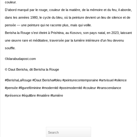
couleur.
D’abord marqué par le rouge, couleur de la matière, de la mémoire et du feu, il aborde,
dans les années 1980, le cycle du bleu, où la peinture devient un lieu de silence et de
pensée — une peinture qui ne raconte plus, mais qui veille.
Berisha la Rouge s’est éteint à Prishtina, au Kosovo, son pays natal, en 2023, laissant
une œuvre rare et méditative, traversée par la lumière intérieure d’un feu devenu
souffle.
©klarabudapost.com
© Daut Berisha, dit Berisha la Rouge
#BerishaLaRouge #Daut Berisha#bleu #peinturecontemporaine #artvisuel #silence
#pensée #figureféminine #modernité #postmodernité #couleur #transcendance
#présence #équilibre #matière #lumière