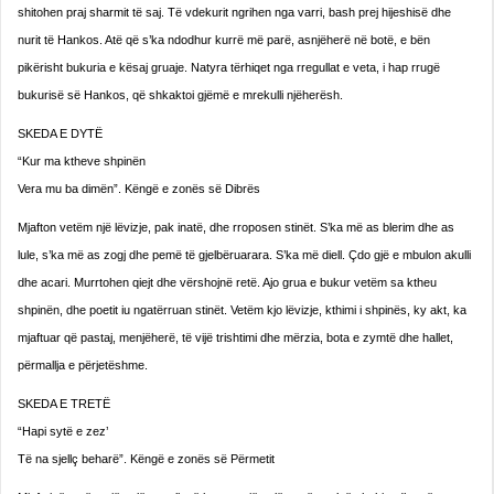
shitohen praj sharmit të saj. Të vdekurit ngrihen nga varri, bash prej hijeshisë dhe
nurit të Hankos. Atë që s’ka ndodhur kurrë më parë, asnjëherë në botë, e bën
pikërisht bukuria e kësaj gruaje. Natyra tërhiqet nga rregullat e veta, i hap rrugë
bukurisë së Hankos, që shkaktoi gjëmë e mrekulli njëherësh.
SKEDA E DYTË
“Kur ma ktheve shpinën
Vera mu ba dimën”. Këngë e zonës së Dibrës
Mjafton vetëm një lëvizje, pak inatë, dhe rroposen stinët. S’ka më as blerim dhe as
lule, s’ka më as zogj dhe pemë të gjelbëruarara. S’ka më diell. Çdo gjë e mbulon akulli
dhe acari. Murrtohen qiejt dhe vërshojnë retë. Ajo grua e bukur vetëm sa ktheu
shpinën, dhe poetit iu ngatërruan stinët. Vetëm kjo lëvizje, kthimi i shpinës, ky akt, ka
mjaftuar që pastaj, menjëherë, të vijë trishtimi dhe mërzia, bota e zymtë dhe hallet,
përmallja e përjetëshme.
SKEDA E TRETË
“Hapi sytë e zez’
Të na sjellç beharë”. Këngë e zonës së Përmetit