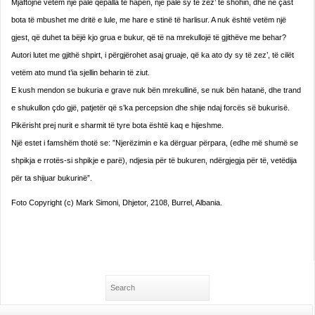
Mjaftojnë vetëm një palë qepalla të hapen, një palë sy të zez’ të shohin, dhe në çast
bota të mbushet me dritë e lule, me hare e stinë të harlisur. A nuk është vetëm një
gjest, që duhet ta bëjë kjo grua e bukur, që të na mrekullojë të gjithëve me behar?
Autori lutet me gjithë shpirt, i përgjërohet asaj gruaje, që ka ato dy sy të zez’, të cilët
vetëm ato mund t’ia sjellin beharin të ziut.
E kush mendon se bukuria e grave nuk bën mrekullinë, se nuk bën hatanë, dhe trand
e shukullon çdo gjë, patjetër që s’ka percepsion dhe shije ndaj forcës së bukurisë.
Pikërisht prej nurit e sharmit të tyre bota është kaq e hijeshme.
Një estet i famshëm thotë se: ”Njerëzimin e ka dërguar përpara, (edhe më shumë se
shpikja e rrotës-si shpikje e parë), ndjesia për të bukuren, ndërgjegja për të, vetëdija
për ta shijuar bukurinë”.
Foto Copyright (c) Mark Simoni, Dhjetor, 2108, Burrel, Albania.