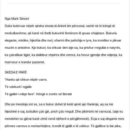
Nga Mark Simoni
Duke bubrruar nëpër qindra skeda të Arkivit tim përsonal, rashë në tri këngë të
mrekullueshme, që kanë në thelb bukurinë femërore të gruas shqiptare. Bukuria
elegante, mistike, hijeshia dhe nuri, sharmi dhe pahshija e tyre, ka tronditur e pikuar
muzën e artistëve. Kjo bukuri, ka shkuar deri atje sa, ka prishur rregullat e natyrës,
ka çatrafiluar ligjet, ka dalldisur shpirtra dhe zemra, ka hovur gjendje dhe ndjenja, ka
marrosur e trandur pasionet.
SKEDA E PARË
“Hanko që shkon nëpër varre,
Të vdekurit i ngjalle
Të gjallet i vdiqe fare”. Këngë e zonës së Beratit
Dhe po mendoja sot se, sa e bukur duhet të ketë qenë ajo Hankoja, aq sa me
hijeshinë e saj, turbullon çdo gjë, prish çdo rregull. Dhe pikërisht në varrezat, (atje ku
mendohet se gjërat kanë zënë vend njëherë e përgjithmonë). Ecja e saj elegante mes
përmes varreve e mortaxhinjëve, trondit të gjallë e të vdekur. Të gjallëve iu bie pika,