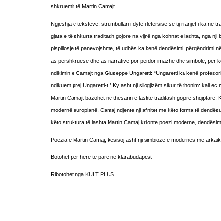
shkruemit të Martin Camajt.
Ngjeshja e teksteve, strumbullari i dytë i letërsisë së tij rranjët i ka në tra
gjata e të shkurta traditash gojore na vijnë nga kohnat e lashta, nga
pispillosje të panevojshme, të udhës ka kenë dendësimi, përqëndrimi në
as përshkruese dhe as narrative por përdor imazhe dhe simbole, për kë
ndikimin e Camajt nga Giuseppe Ungaretti: “Ungaretti ka kenë profesori
ndikuem prej Ungaretti-t.” Ky asht nji silogjizëm sikur të thonim: kali 
Martin Camajt bazohet në thesarin e lashtë traditash gojore shqiptare. K
modernë europianë, Camaj ndjente nji afinitet me këto forma të dendësuem
këto struktura të lashta Martin Camaj krijonte poezi moderne, dendësimi 
Poezia e Martin Camaj, kësisoj asht nji simbiozë e modernës me arkaik
Botohet për herë të parë në klarabudapost
Ribotohet nga
KULT PLUS