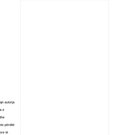
jn autorja
na e
 dhe
nte përditë
ore të