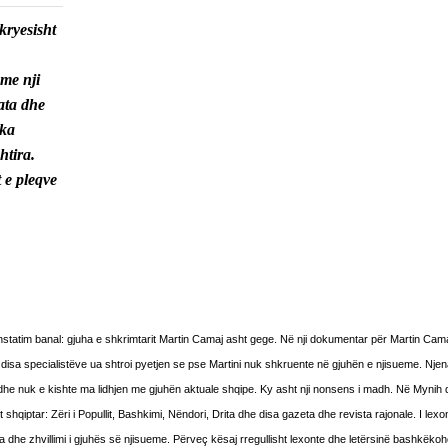
kryesisht
 me nji
jata dhe
 ka
htira.
 e pleqve
nstatim banal: gjuha e shkrimtarit Martin Camaj asht gege. Në nji dokumentar për Martin Cama
afi, disa specialistëve ua shtroi pyetjen se pse Martini nuk shkruente në gjuhën e njisueme. Nje
e dhe nuk e kishte ma lidhjen me gjuhën aktuale shqipe. Ky asht nji nonsens i madh. Në Mynih
qiptar: Zëri i Popullit, Bashkimi, Nëndori, Drita dhe disa gazeta dhe revista rajonale. I lexo
ja dhe zhvillimi i gjuhës së njisueme. Përveç kësaj rregullisht lexonte dhe letërsinë bashkëkoh