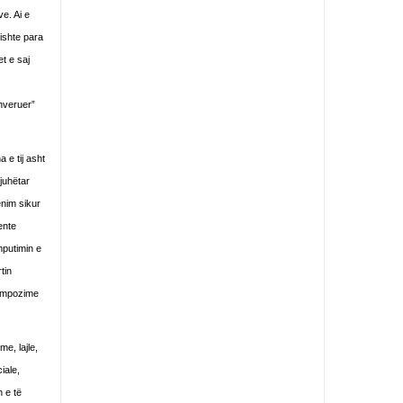
e. Ai e
kishte para
t e saj
anveruer”
 e tij asht
gjuhëtar
ënim sikur
ente
mputimin e
tin
 kompozime
e, lajle,
iale,
n e të