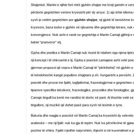
Shqipnisë. Martini e njihte fort mirë gjuhën shqipe me krejt gamën e ver
përdorte gegnishten veriore kryesisht për dy arsye: 1) ajo ishte idioma e
sysh jo vetëm gegnishten por
gjuhën shqipe
, nji gjuhë të tansishme k
kryesore, baza toske e gjuhës së njisueme dhe gegnishtja letrare, nuk do
konvergjence. Nuk asht e rastit se gegnishtja e Martin Camajt gjithnji e
bahet “pranveror” etj.
Gjuha dhe poetika e Martin Camajt nuk mund të ndahen nga njena-tjetra. G
nji koncept i të shkruemit e tij. Gjuha e poezisë camajane asht vetë poezi. 
gjerman propozoi që vepra e Martin Camajt të “përkthehej” në gjuhën e nj
të këndoheshin kangë popullore shqiptare p.sh. hungarisht a persisht.
poezitë dhe prozat me fjalët, togfjalëshat, frazeologjizmat e gegnish
tipareve specifike leksikore, frazeologjike, prozodike dhe fonologjike, gju
Camajn tingulli ka kenë me randësi të dorës së parë. Ai thoshte vetë se f
tingullore, nji muzikë që duhet pasë para sysh në leximin e tyne.
Bukuria dhe magjia e poezisë së Martin Camaj ka kryesisht dy sekrete: th
arabeske – me nji fjalë: nuk ka gja të tepërt. Nuk ka përshkrime të gja
pozime të shtira. Fjalët rrjedhin natyrshëm, thjesht si në kuvendimet e p