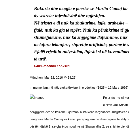
Bukuria dhe magjia e poezisë së Martin Camaj ka 
dy sekrete: thjeshtësinë dhe ngjeshjen.
Në tekstet e tij nuk ka zbukurime, lajle, arabeske –
fjalë: nuk ka gja të tepërt. Nuk ka përshkrime të g
shumëfjalëshe, nuk ka shpjegime llafëshumë, nuk
metafora tekanjoze, shprehje artificiale, pozime të s
Fjalët rrjedhin natyrshëm, thjesht si në kuvendimet
të urtë.
Hans-Joachim Lanksch
München, Mar 12, 2016 @ 19:27
In memoriam, në njëzetekatërvjetorin e vdekjes (1925 – 12 Mars 1992)
Po ia ni
s me nji ko
e filmit, Juli Kris
përgjigjeve qe: në Itali dhe Gjermani ai ka kenë larg viseve shqipfolës
Lenggries Martin Camaj ka kenë i parapaguem në disa organe të shtypit sh
për të ndjekë 1. se çfarë po ndodhte në Shqipni dhe 2. se si ishte gjend