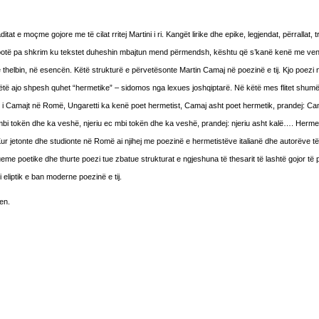
ditat e moçme gojore me të cilat rritej Martini i ri. Kangët lirike dhe epike, legjendat, përrallat, tr
 nji botë pa shkrim ku tekstet duheshin mbajtun mend përmendsh, kështu që s’kanë kenë me ve
 thelbin, në esencën. Këtë strukturë e përvetësonte Martin Camaj në poezinë e tij. Kjo poezi 
të ajo shpesh quhet “hermetike” – sidomos nga lexues joshqiptarë. Në këtë mes flitet shum
 i Camajt në Romë, Ungaretti ka kenë poet hermetist, Camaj asht poet hermetik, prandej: Cam
ec mbi tokën dhe ka veshë, njeriu ec mbi tokën dhe ka veshë, prandej: njeriu asht kalë…. Hermet
ur jetonte dhe studionte në Romë ai njihej me poezinë e hermetistëve italianë dhe autorëve të
e poetike dhe thurte poezi tue zbatue strukturat e ngjeshuna të thesarit të lashtë gojor të p
eliptik e ban moderne poezinë e tij.
en.