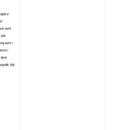
ajtat e
nd
nuk asht
ë për
aj asht i
izmi i
 tjerë
opullit. Me