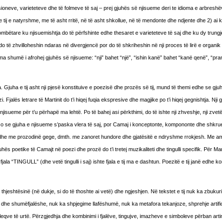
sioneve, varieteteve dhe të folmeve të saj – prej gjuhës së njisueme deri te idioma e arbreshëv
 tij e natyrshme, me të asht rritë, në të asht shkollue, në të mendonte dhe ndjente dhe 2) ai 
ombëtare ku njisuemishtja do të përfshinte edhe thesaret e varieteteve të saj dhe ku dy trungje
 të zhvilloheshin ndaras në divergjencë por do të shkriheshin në nji proces të lirë e organik
 ma shumë i afrohej gjuhës së njisueme: “nji” bahet “një”, “ishin kanë” bahet “kanë qenë”, “pr
juha e tij asht nji pjesë konstituive e poezisë dhe prozës së tij, mund të themi edhe se gjuha
Fjalës letrare të Martinit do t’i hiqej fuqia ekspresive dhe magjike po t’i hiqej gegnishtja. Nji 
isueme për t’u përhapë ma lehtë. Po të bahej asi përkthimi, do të ishte nji zhveshje, nji zvet
 Jo se gjuha e njisueme s’paska vlera të saj, por Camaj i konceptonte, kompononte dhe shkru
tes dhe me prozodinë gege, dmth. me zanoret hundore dhe gjatësitë e ndryshme rrokjesh. Me a
hës poetike të Camajt në poezi dhe prozë do t’i tretej muzikaliteti dhe tingulli specifik. Për Mar
jala “TINGULL” (dhe vetë tingulli i saj) ishte fjala e tij ma e dashtun. Poezitë e tij janë edhe
jeshtësinë (në dukje, si do të thoshte ai vetë) dhe ngjeshjen. Në tekstet e tij nuk ka zbukurim
ta dhe shumëfjalëshe, nuk ka shpjegime llafëshumë, nuk ka metafora tekanjoze, shprehje artific
leqve të urtë. Përzgjedhja dhe kombinimi i fjalëve, tingujve, imazheve e simboleve përban arti