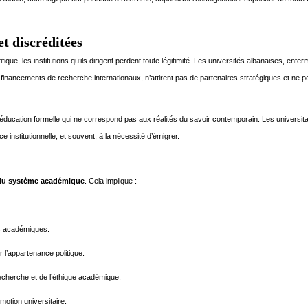
et discréditées
ue, les institutions qu’ils dirigent perdent toute légitimité. Les universités albanaises, enf
financements de recherche internationaux, n’attirent pas de partenaires stratégiques et ne 
ducation formelle qui ne correspond pas aux réalités du savoir contemporain. Les universita
 institutionnelle, et souvent, à la nécessité d’émigrer.
r du système académique
. Cela implique :
s académiques.
 l’appartenance politique.
recherche et de l’éthique académique.
motion universitaire.