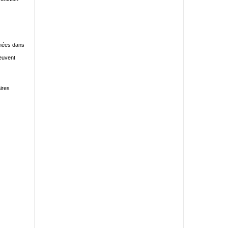
ermées dans
peuvent
ires