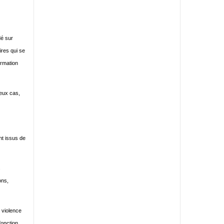
dé sur
ires qui se
ormation
reux cas,
nt issus de
s
ons,
 violence
fonction