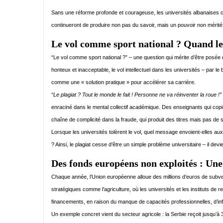
Sans une réforme profonde et courageuse, les universités albanaises co
continueront de produire non pas du savoir, mais un pouvoir non mérité
Le vol comme sport national ? Quand le
“Le vol comme sport national ?” – une question qui mérite d’être posée 
honteux et inacceptable, le vol intellectuel dans les universités – par l
comme une « solution pratique » pour accélérer sa carrière.
“Le plagiat ? Tout le monde le fait ! Personne ne va réinventer la roue !”
enraciné dans le mental collectif académique. Des enseignants qui copi
chaîne de complicité dans la fraude, qui produit des titres mais pas de s
Lorsque les universités tolèrent le vol, quel message envoient-elles au
? Ainsi, le plagiat cesse d’être un simple problème universitaire – il devie
Des fonds européens non exploités : Une 
Chaque année, l’Union européenne alloue des millions d’euros de subven
stratégiques comme l’agriculture, où les universités et les instituts de
financements, en raison du manque de capacités professionnelles, d’inf
Un exemple concret vient du secteur agricole : la Serbie reçoit jusqu’à