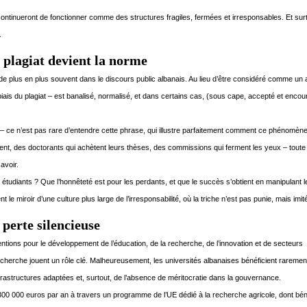
ntinueront de fonctionner comme des structures fragiles, fermées et irresponsables. Et surto
.
 plagiat devient la norme
de plus en plus souvent dans le discours public albanais. Au lieu d’être considéré comme un 
e biais du plagiat – est banalisé, normalisé, et dans certains cas, (sous cape, accepté et enco
– ce n’est pas rare d’entendre cette phrase, qui illustre parfaitement comment ce phénomène
ent, des doctorants qui achètent leurs thèses, des commissions qui ferment les yeux – toute
avoir.
x étudiants ? Que l’honnêteté est pour les perdants, et que le succès s’obtient en manipulant 
nt le miroir d’une culture plus large de l’irresponsabilité, où la triche n’est pas punie, mais imit
perte silencieuse
tions pour le développement de l’éducation, de la recherche, de l’innovation et de secteurs
 recherche jouent un rôle clé. Malheureusement, les universités albanaises bénéficient rareme
rastructures adaptées et, surtout, de l’absence de méritocratie dans la gouvernance.
 300 000 euros par an à travers un programme de l’UE dédié à la recherche agricole, dont bén