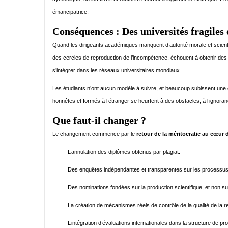
émancipatrice.
Conséquences : Des universités fragiles 
Quand les dirigeants académiques manquent d’autorité morale et scientifiq
des cercles de reproduction de l’incompétence, échouent à obtenir des 
s’intégrer dans les réseaux universitaires mondiaux.
Les étudiants n’ont aucun modèle à suivre, et beaucoup subissent une é
honnêtes et formés à l’étranger se heurtent à des obstacles, à l’ignorance
Que faut-il changer ?
Le changement commence par le
retour de la méritocratie au cœu
L’annulation des diplômes obtenus par plagiat.
Des enquêtes indépendantes et transparentes sur les processu
Des nominations fondées sur la production scientifique, et non sur
La création de mécanismes réels de contrôle de la qualité de la 
L’intégration d’évaluations internationales dans la structure de pro