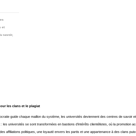
ses
 et
u savoir,
r les clans et le plagiat
tocratie guide chaque maillon du système, les universités deviennent des centres de savoir et
t : les universités se sont transformées en bastions d’intérêts clientélistes, où la promotion 
 des affiliations politiques, une loyauté envers les partis et une appartenance à des clans puis