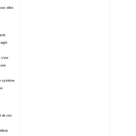
ut, elles
acte
uragé)
 s’est
 une
le système
ée.
nt de ces
éficie