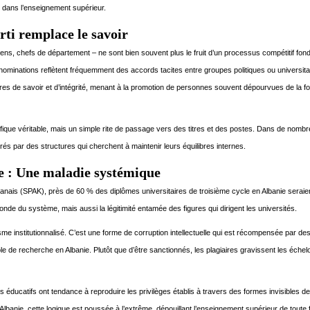
e dans l’enseignement supérieur.
rti remplace le savoir
ens, chefs de département – ne sont bien souvent plus le fruit d’un processus compétitif fon
 nominations reflètent fréquemment des accords tacites entre groupes politiques ou universita
ritères de savoir et d’intégrité, menant à la promotion de personnes souvent dépourvues de la f
tifique véritable, mais un simple rite de passage vers des titres et des postes. Dans de nomb
rés par des structures qui cherchent à maintenir leurs équilibres internes.
e : Une maladie systémique
banais (SPAK), près de 60 % des diplômes universitaires de troisième cycle en Albanie seraie
onde du système, mais aussi la légitimité entamée des figures qui dirigent les universités.
isme institutionnalisé. C’est une forme de corruption intellectuelle qui est récompensée par de
cole de recherche en Albanie. Plutôt que d’être sanctionnés, les plagiaires gravissent les échel
 éducatifs ont tendance à reproduire les privilèges établis à travers des formes invisibles de
En Albanie, cette logique est poussée à l’extrême, dépouillant l’enseignement supérieur de toute 