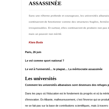
ASSASSINÉE
Sans une réforme profonde et courageuse, les universités albanai
continueront de fonctionner comme des structures fragiles, fermées
irresponsables. Et surtout, elles continueront de produire non pas d
mais un pouvoir non mérité.
Klara Buda
Paris, 26 juin
Le vol comme sport national ?
Le vol à l’université… le plagiat… La méritocratie assassinée
Les universités
Comment les universités albanaises sont devenues des refuges pou
Dans les pays où l’éducation est le fondement du progrès et où la méri
d’innovation. En Albanie, malheureusement, c’est l’inverse qui se produi
ne se fait pas sur la base de contributions scientifiques, mais à travers