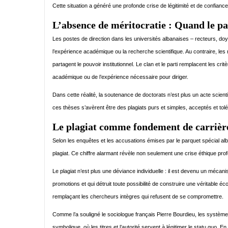
Cette situation a généré une profonde crise de légitimité et de confianc
L’absence de méritocratie : Quand le pa
Les postes de direction dans les universités albanaises – recteurs, doy
l’expérience académique ou la recherche scientifique. Au contraire, les
partagent le pouvoir institutionnel. Le clan et le parti remplacent les c
académique ou de l’expérience nécessaire pour diriger.
Dans cette réalité, la soutenance de doctorats n’est plus un acte scien
ces thèses s’avèrent être des plagiats purs et simples, acceptés et tolé
Le plagiat comme fondement de carrièr
Selon les enquêtes et les accusations émises par le parquet spécial al
plagiat. Ce chiffre alarmant révèle non seulement une crise éthique prof
Le plagiat n’est plus une déviance individuelle : il est devenu un mécan
promotions et qui détruit toute possibilité de construire une véritable é
remplaçant les chercheurs intègres qui refusent de se compromettre.
Comme l’a souligné le sociologue français Pierre Bourdieu, les systèmes
symbolique, où les titres et l’autorité servent à légitimer le statu quo. 