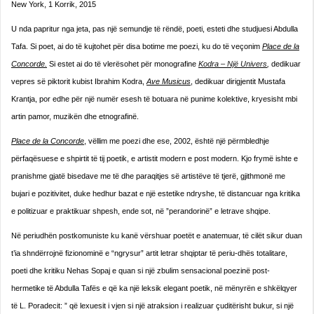
New York, 1 Korrik, 2015
U nda papritur nga jeta, pas një semundje të rëndë, poeti, esteti dhe studjuesi Abdulla
Tafa. Si poet, ai do të kujtohet për disa botime me poezi, ku do të veçonim
Place de la
Concorde.
Si estet ai do të vlerësohet për monografine
Kodra – Një Univers
,
dedikuar
vepres së piktorit kubist Ibrahim Kodra,
Ave Musicus
, dedikuar dirigjentit Mustafa
Krantja, por edhe për një numër esesh të botuara në punime kolektive, kryesisht mbi
artin pamor, muzikën dhe etnografinë.
Place de la Concorde
, vëllim me poezi dhe ese, 2002, është një përmbledhje
përfaqësuese e shpirtit të tij poetik, e artistit modern e post modern. Kjo frymë ishte e
pranishme gjatë bisedave me të dhe paraqitjes së artistëve të tjerë, gjithmonë me
bujari e pozitivitet, duke hedhur bazat e një estetike ndryshe, të distancuar nga kritika
e politizuar e praktikuar shpesh, ende sot, në ”perandorinë” e letrave shqipe.
Në periudhën postkomuniste ku kanë vërshuar poetët e anatemuar, të cilët sikur duan
t’ia shndërrojnë fizionominë e “ngrysur” artit letrar shqiptar të periu-dhës totalitare,
poeti dhe kritiku Nehas Sopaj e quan si një zbulim sensacional poezinë post-
hermetike të Abdulla Tafës e që ka një leksik elegant poetik, në mënyrën e shkëlqyer
të L. Poradecit: ” që lexuesit i vjen si një atraksion i realizuar çuditërisht bukur, si një