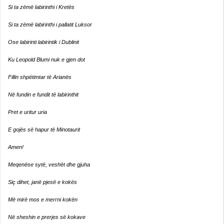
Si ta zëmë labirinthi i Kretës
Si ta zëmë labirinthi i pallatit Luksor
Ose labirinti labirintik i Dublinit
Ku Leopold Blumi nuk e gjen dot
Fillin shpëtimtar të Arianës
Në fundin e fundit të labirinthit
Pret e uritur uria
E gojës së hapur të Minotaurit
Amen!
Meqenëse sytë, veshët dhe gjuha
Siç dihet, janë pjesë e kokës
Më mirë mos e merrni kokën
Në sheshin e prerjes së kokave