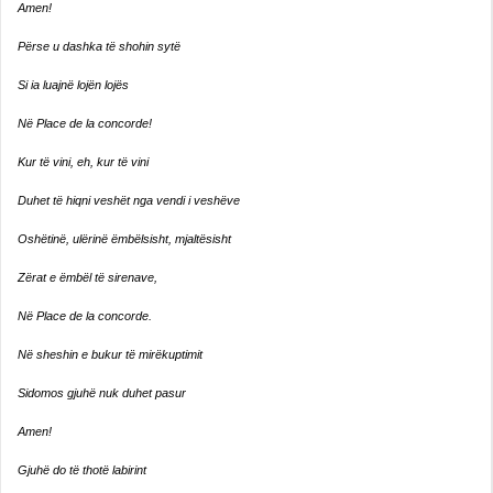
Amen!
Përse u dashka të shohin sytë
Si ia luajnë lojën lojës
Në Place de la concorde!
Kur të vini, eh, kur të vini
Duhet të hiqni veshët nga vendi i veshëve
Oshëtinë, ulërinë ëmbëlsisht, mjaltësisht
Zërat e ëmbël të sirenave,
Në Place de la concorde.
Në sheshin e bukur të mirëkuptimit
Sidomos gjuhë nuk duhet pasur
Amen!
Gjuhë do të thotë labirint