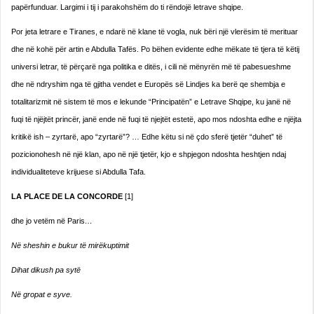
papërfunduar. Largimi i tij i parakohshëm do ti rëndojë letrave shqipe.
Por jeta letrare e Tiranes, e ndarë në klane të vogla, nuk bëri një vlerësim të merituar
dhe në kohë për artin e Abdulla Tafës. Po bëhen evidente edhe mëkate të tjera të këtij
universi letrar, të përçarë nga politika e ditës, i cili në mënyrën më të pabesueshme
dhe në ndryshim nga të gjitha vendet e Europës së Lindjes ka berë qe shembja e
totalitarizmit në sistem të mos e lekunde “Principatën” e Letrave Shqipe, ku janë në
fuqi të njëjtët princër, janë ende në fuqi të njejtët estetë, apo mos ndoshta edhe e njëjta
kritikë ish – zyrtarë, apo “zyrtarë”? … Edhe këtu si në çdo sferë tjetër “duhet” të
pozicionohesh në një klan, apo në një tjetër, kjo e shpjegon ndoshta heshtjen ndaj
individualiteteve krijuese si Abdulla Tafa.
LA PLACE DE LA CONCORDE
[1]
dhe jo vetëm në Paris
…
Në sheshin e bukur të mirëkuptimit
Dihat dikush pa sytë
Në gropat e syve.