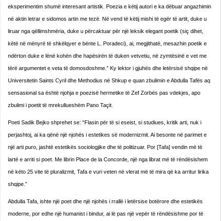
eksperimentim shumë interesant artistik. Poezia e këtij autori e ka dëbuar angazhimin
në aktin letrar e sidomos artin me tezë. Në vend të këtij mishi të egër të artit, duke u
liruar nga qëllimshmëria, duke u përcaktuar për një leksik elegant poetik (siç dihet,
këtë në mënyrë të shkëlqyer e bënte L. Poradeci), ai, megjithatë, mesazhin poetik e
ndërton duke e lënë kohën dhe hapësirën të duken vetvetiu, në zymtësinë e vet me
tërë argumentet e veta të domosdoshme.” Ky lektor i gjuhës dhe letërsisë shqipe në
Universitetin Saints Cyril dhe Methodius në Shkup e quan zbulimin e Abdulla Tafës aq
sensasional sa është njohja e poezisë hermetike të Zef Zorbës pas vdekjes, apo
zbulimi i poetit të mrekullueshëm Pano Taçit.
Poeti Sadik Bejko shprehet se: “Flasin për të si eseist, si studiues, kritik arti, nuk i
perjashtoj, ai ka qënë një njohës i estetikes së modernizmit. Ai besonte në parimet e
një arti puro, jashtë estetikës sociologjike dhe të politizuar. Por [Tafa] vendin më të
lartë e arriti si poet. Me librin Place de la Concorde, një nga librat më të rëndësishem
në këto 25 vite të pluralizmit, Tafa e vuri veten në vlerat më të mira që ka arritur lirika
shqipe.”
Abdulla Tafa, ishte një poet dhe një njohës i rrallë i letërsise botërore dhe estetikës
moderne, por edhe një humanist i bindur, ai lë pas një vepër të rëndësishme por të