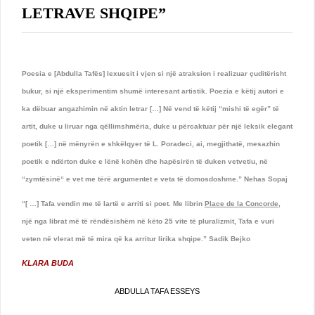
LETRAVE SHQIPE”
Poesia e [Abdulla Tafës] lexuesit i vjen si një atraksion i realizuar çuditërisht
bukur, si një eksperimentim shumë interesant artistik. Poezia e këtij autori e
ka dëbuar angazhimin në aktin letrar […] Në vend të këtij “mishi të egër” të
artit, duke u liruar nga qëllimshmëria, duke u përcaktuar për një leksik elegant
poetik […] në mënyrën e shkëlqyer të L. Poradeci, ai, megjithatë, mesazhin
poetik e ndërton duke e lënë kohën dhe hapësirën të duken vetvetiu, në
“zymtësinë“ e vet me tërë argumentet e veta të domosdoshme.” Nehas Sopaj
“[ …] Tafa vendin me të lartë e arriti si poet. Me librin
Place de la Concorde
,
një nga librat më të rëndësishëm në këto 25 vite të pluralizmit, Tafa e vuri
veten në vlerat më të mira që ka arritur lirika shqipe.” Sadik Bejko
KLARA BUDA
ABDULLA TAFA ESSEYS