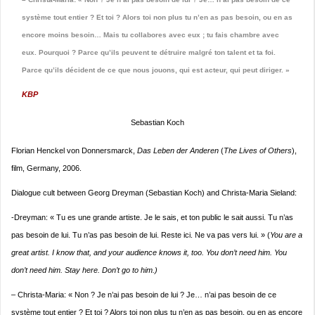
système tout entier ? Et toi ? Alors toi non plus tu n’en as pas besoin, ou en as
encore moins besoin… Mais tu collabores avec eux ; tu fais chambre avec
eux. Pourquoi ? Parce qu’ils peuvent te détruire malgré ton talent et ta foi.
Parce qu’ils décident de ce que nous jouons, qui est acteur, qui peut diriger. »
KBP
Sebastian Koch
Florian Henckel von Donnersmarck,
Das Leben der Anderen
(
The Lives of Others
),
film, Germany, 2006.
Dialogue cult between Georg Dreyman (Sebastian Koch) and Christa-Maria Sieland:
-Dreyman: « Tu es une grande artiste. Je le sais, et ton public le sait aussi. Tu n’as
pas besoin de lui. Tu n’as pas besoin de lui. Reste ici. Ne va pas vers lui. » (
You are a
great artist. I know that, and your audience knows it, too. You don’t need him. You
don’t need him. Stay here. Don’t go to him.)
– Christa-Maria: « Non ? Je n’ai pas besoin de lui ? Je… n’ai pas besoin de ce
système tout entier ? Et toi ? Alors toi non plus tu n’en as pas besoin, ou en as encore