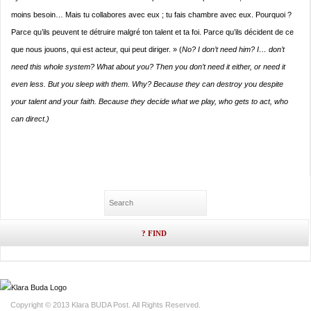
moins besoin… Mais tu collabores avec eux ; tu fais chambre avec eux. Pourquoi ?
Parce qu’ils peuvent te détruire malgré ton talent et ta foi. Parce qu’ils décident de ce
que nous jouons, qui est acteur, qui peut diriger. » (
No? I don’t need him? I… don’t
need this whole system? What about you? Then you don’t need it either, or need it
even less. But you sleep with them. Why? Because they can destroy you despite
your talent and your faith. Because they decide what we play, who gets to act, who
can direct.)
Copyright © 2013 Klara BUDA Post. All Rights Reserved.