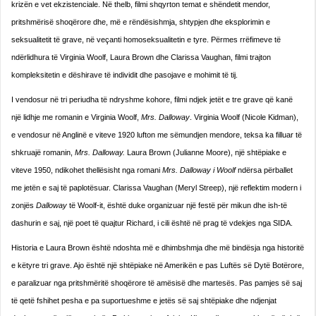
krizën e vet ekzistenciale. Në thelb, filmi shqyrton temat e shëndetit mendor,
pritshmërisë shoqërore dhe, më e rëndësishmja, shtypjen dhe eksplorimin e
seksualitetit të grave, në veçanti homoseksualitetin e tyre. Përmes rrëfimeve të
ndërlidhura të Virginia Woolf, Laura Brown dhe Clarissa Vaughan, filmi trajton
kompleksitetin e dëshirave të individit dhe pasojave e mohimit të tij.
I vendosur në tri periudha të ndryshme kohore, filmi ndjek jetët e tre grave që kanë
një lidhje me romanin e Virginia Woolf,
Mrs. Dalloway
. Virginia Woolf (Nicole Kidman),
e vendosur në Anglinë e viteve 1920 lufton me sëmundjen mendore, teksa ka filluar të
shkruajë romanin,
Mrs. Dalloway.
Laura Brown (Julianne Moore), një shtëpiake e
viteve 1950, ndikohet thellësisht nga romani
Mrs. Dalloway i Woolf
ndërsa përballet
me jetën e saj të paplotësuar. Clarissa Vaughan (Meryl Streep), një reflektim modern i
zonjës
Dalloway
të Woolf-it, është duke organizuar një festë për mikun dhe ish-të
dashurin e saj, një poet të quajtur Richard, i cili është në prag të vdekjes nga SIDA.
Historia e Laura Brown është ndoshta më e dhimbshmja dhe më bindësja nga historitë
e këtyre tri grave. Ajo është një shtëpiake në Amerikën e pas Luftës së Dytë Botërore,
e paralizuar nga pritshmëritë shoqërore të amësisë dhe martesës. Pas pamjes së saj
të qetë fshihet pesha e pa suportueshme e jetës së saj shtëpiake dhe ndjenjat