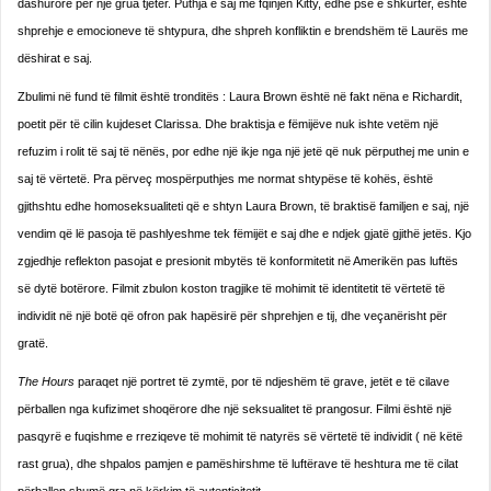
dashurore për një grua tjetër. Puthja e saj me fqinjen Kitty, edhe pse e shkurtër, është
shprehje e emocioneve të shtypura, dhe shpreh konfliktin e brendshëm të Laurës me
dëshirat e saj.
Zbulimi në fund të filmit është tronditës : Laura Brown është në fakt nëna e Richardit,
poetit për të cilin kujdeset Clarissa. Dhe braktisja e fëmijëve nuk ishte vetëm një
refuzim i rolit të saj të nënës, por edhe një ikje nga një jetë që nuk përputhej me unin e
saj të vërtetë. Pra përveç mospërputhjes me normat shtypëse të kohës, është
gjithshtu edhe homoseksualiteti që e shtyn Laura Brown, të braktisë familjen e saj, një
vendim që lë pasoja të pashlyeshme tek fëmijët e saj dhe e ndjek gjatë gjithë jetës. Kjo
zgjedhje reflekton pasojat e presionit mbytës të konformitetit në Amerikën pas luftës
së dytë botërore. Filmit zbulon koston tragjike të mohimit të identitetit të vërtetë të
individit në një botë që ofron pak hapësirë për shprehjen e tij, dhe veçanërisht për
gratë.
The Hours
paraqet një portret të zymtë, por të ndjeshëm të grave, jetët e të cilave
përballen nga kufizimet shoqërore dhe një seksualitet të prangosur. Filmi është një
pasqyrë e fuqishme e rreziqeve të mohimit të natyrës së vërtetë të individit ( në këtë
rast grua), dhe shpalos pamjen e pamëshirshme të luftërave të heshtura me të cilat