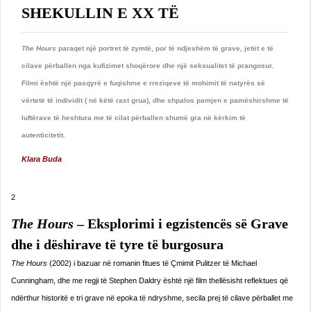
SHEKULLIN E XX TË
The Hours
paraqet një portret të zymtë, por të ndjeshëm të grave, jetët e të
cilave përballen nga kufizimet shoqërore dhe një seksualitet të prangosur.
Filmi është një pasqyrë e fuqishme e rreziqeve të mohimit të natyrës së
vërtetë të individit ( në këtë rast grua), dhe shpalos pamjen e pamëshirshme të
luftërave të heshtura me të cilat përballen shumë gra në kërkim të
autenticitetit.
Klara Buda
2
The Hours
– Eksplorimi i egzistencës së Grave
dhe i dëshirave të tyre të burgosura
The Hours
(2002) i bazuar në romanin fitues të Çmimit Pulitzer të Michael
Cunningham, dhe me regji të Stephen Daldry është një film thellësisht reflektues që
ndërthur historitë e tri grave në epoka të ndryshme, secila prej të cilave përballet me