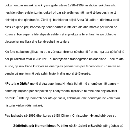
dokumentuar masakrat e kryera gjatë viteve 1998–1999, ai sfidon njëkohësisht
heshtjen dhe revizionizmin, duke i ofruar së ardhmes një hartë të besueshme të
dhimbjes dhe qëndresës. Zëri i tij i bashkohet atij të Anna Di Lellio-s, dëshmia e së
cilës ka qenë prej kohësh një fener qartësie intelektuale dhe morale për luftën në
Kosovë. Një vepër e tille shpesh eshte fryt i nje ekipi te tere, keshtu ajo duhet te
plotesohet me libra dhe kendveshtrime te tjere.
Kjo foto na kujton gjithashtu se e vërteta mbrohet në shumë fronte: nga ata që luftojnë
për pluralizmin fetar e kulturor – si mbrojtësit e trashëgimisë bektashiane – deri te ata
si unë, që nuk kanë kursyer as energji as përkushtim për të vendosur Kosovën në
vendin që meriton në peizazhin historik dhe moral të Evropës.
“Fotoja e Ditës”
me të drejta autori nga H. Mula është më shumë se një pamje –
është një kujtesë për respektin që i detyrohemi njerëzve të mirë dhe objektivitetit
historik. Është një homazh për ata që flasin, shkruajnë dhe qëndrojnë në kohët kur
historia kërkon dëshmitarë.
Pas fushatës së 1992 dhe fitores së Bill Clinton, Christopher Hyland shërbeu si:
Zëdhënës për Komunikimet Publike në Shtëpinë e Bardhë
, për çështje që