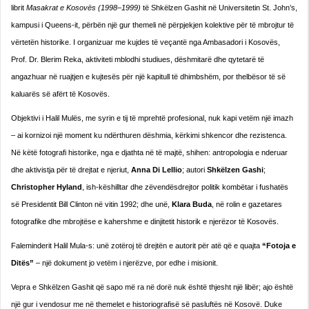
librit
Masakrat e Kosovës (1998–1999)
të Shkëlzen Gashit në Universitetin St. John’s,
kampusi i Queens-it, përbën një gur themeli në përpjekjen kolektive për të mbrojtur të
vërtetën historike. I organizuar me kujdes të veçantë nga Ambasadori i Kosovës,
Prof. Dr. Blerim Reka, aktiviteti mblodhi studiues, dëshmitarë dhe qytetarë të
angazhuar në ruajtjen e kujtesës për një kapitull të dhimbshëm, por thelbësor të së
kaluarës së afërt të Kosovës.
Objektivi i Halil Mulës, me syrin e tij të mprehtë profesional, nuk kapi vetëm një imazh
– ai kornizoi një moment ku ndërthuren dëshmia, kërkimi shkencor dhe rezistenca.
Në këtë fotografi historike, nga e djathta në të majtë, shihen: antropologia e nderuar
dhe aktivistja për të drejtat e njeriut,
Anna Di Lellio
; autori
Shkëlzen Gashi
;
Christopher Hyland
, ish-këshilltar dhe zëvendësdrejtor politik kombëtar i fushatës
së Presidentit Bill Clinton në vitin 1992; dhe unë,
Klara Buda
, në rolin e gazetares
fotografike dhe mbrojtëse e kahershme e dinjitetit historik e njerëzor të Kosovës.
Faleminderit Halil Mula-s: unë zotëroj të drejtën e autorit për atë që e quajta
“Fotoja e
Ditës”
– një dokument jo vetëm i njerëzve, por edhe i misionit.
Vepra e Shkëlzen Gashit që sapo më ra në dorë nuk është thjesht një libër; ajo është
një gur i vendosur me në themelet e historiografisë së pasluftës në Kosovë. Duke