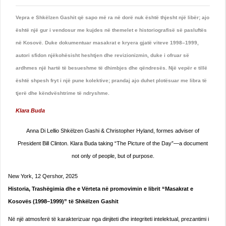
Vepra e Shkëlzen Gashit që sapo më ra në dorë nuk është thjesht një libër; ajo
është një gur i vendosur me kujdes në themelet e historiografisë së pasluftës
në Kosovë. Duke dokumentuar masakrat e kryera gjatë viteve 1998–1999,
autori sfidon njëkohësisht heshtjen dhe revizionizmin, duke i ofruar së
ardhmes një hartë të besueshme të dhimbjes dhe qëndresës. Një vepër e tillë
është shpesh fryt i një pune kolektive; prandaj ajo duhet plotësuar me libra të
tjerë dhe këndvështrime të ndryshme.
Klara Buda
Anna Di Lellio Shkëlzen Gashi & Christopher Hyland, formes adviser of
President Bill Clinton. Klara Buda taking “The Picture of the Day”—a document
not only of people, but of purpose.
New York, 12 Qershor, 2025
Historia, Trashëgimia dhe e Vërteta në promovimin e librit “Masakrat e
Kosovës (1998–1999)” të Shkëlzen Gashit
Në një atmosferë të karakterizuar nga dinjiteti dhe integriteti intelektual, prezantimi i