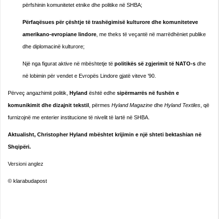
përfshinin komunitetet etnike dhe politike në SHBA;
Përfaqësues për çështje të trashëgimisë kulturore dhe komuniteteve
amerikano-evropiane lindore
, me theks të veçantë në marrëdhëniet publike
dhe diplomacinë kulturore;
Një nga figurat aktive në mbështetje të
politikës së zgjerimit të NATO-s
dhe
në lobimin për vendet e Evropës Lindore gjatë viteve ’90.
Përveç angazhimit politik,
Hyland
është edhe
sipërmarrës në fushën e
komunikimit dhe dizajnit tekstil
, përmes
Hyland Magazine
dhe
Hyland Textiles
, që
furnizojnë me enterier institucione të nivelit të lartë në SHBA.
Aktualisht, Christopher Hyland mbështet krijimin e një shteti bektashian në
Shqipëri.
Versioni anglez
© klarabudapost