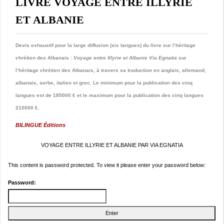
LIVRE VOYAGE ENTRE ILLYRIE
ET ALBANIE
Devis exhaustif pour la large diffusion (six langues) du livre sur l’héritage
chrétien des Albanais :
Voyage entre Illyrie et Albanie
Via Egnatia
sur
l’héritage chrétien des Albanais, à travers sa traduction en anglais, allemand,
albanais, serbe, italien et grec. Le minimum pour la publication des cinq
langues est de 185000 € et le maximum pour la publication des cinq langues
210000 €.
BILINGUE Éditions
VOYAGE ENTRE ILLYRIE ET ALBANIE PAR VIA EGNATIA
This content is password protected. To view it please enter your password below:
Password: