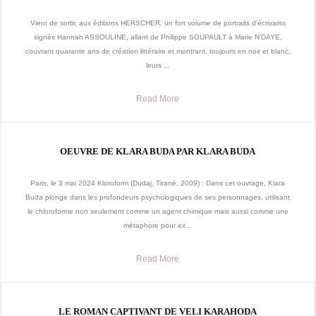
Vient de sortir, aux éditions HERSCHER, un fort volume de portraits d’écrivains
signés Hannah ASSOULINE, allant de Philippe SOUPAULT à Marie N’DAYE,
couvrant quarante ans de création littéraire et montrant, toujours en noir et blanc,
leurs ...
Read More
OEUVRE DE KLARA BUDA PAR KLARA BUDA
Paris, le 3 mai 2024 Kloroform (Dudaj, Tiranë, 2009) : Dans cet ouvrage, Klara
Buda plonge dans les profondeurs psychologiques de ses personnages, utilisant
le chloroforme non seulement comme un agent chimique mais aussi comme une
métaphore pour ex...
Read More
LE ROMAN CAPTIVANT DE VELI KARAHODA