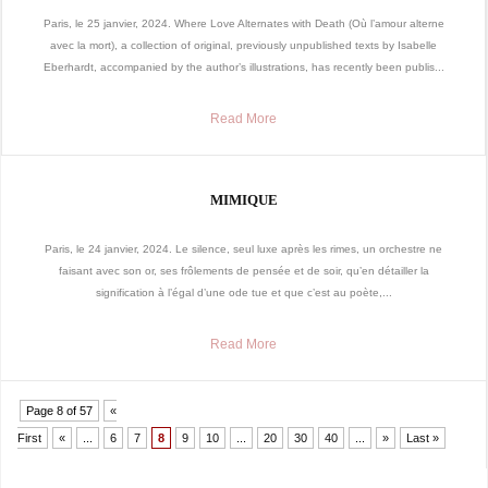
Paris, le 25 janvier, 2024. Where Love Alternates with Death (Où l’amour alterne
avec la mort), a collection of original, previously unpublished texts by Isabelle
Eberhardt, accompanied by the author’s illustrations, has recently been publis...
Read More
MIMIQUE
Paris, le 24 janvier, 2024. Le silence, seul luxe après les rimes, un orchestre ne
faisant avec son or, ses frôlements de pensée et de soir, qu’en détailler la
signification à l’égal d’une ode tue et que c’est au poète,...
Read More
Page 8 of 57
«
First
«
...
6
7
8
9
10
...
20
30
40
...
»
Last »