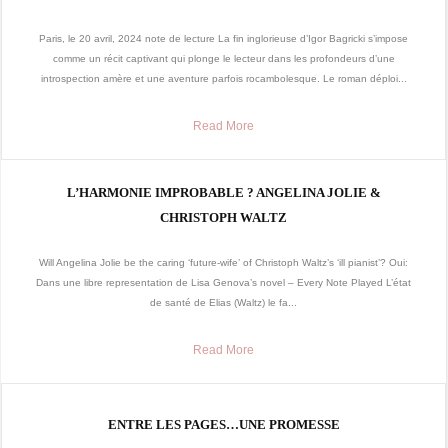
Paris, le 20 avril, 2024 note de lecture La fin inglorieuse d’Igor Bagricki s’impose
comme un récit captivant qui plonge le lecteur dans les profondeurs d’une
introspection amère et une aventure parfois rocambolesque. Le roman déploi...
Read More
L’HARMONIE IMPROBABLE ? ANGELINA JOLIE &
CHRISTOPH WALTZ
Will Angelina Jolie be the caring ‘future-wife’ of Christoph Waltz’s ‘ill pianist’? Oui:
Dans une libre representation de Lisa Genova’s novel – Every Note Played L’état
de santé de Elias (Waltz) le fa...
Read More
ENTRE LES PAGES…UNE PROMESSE