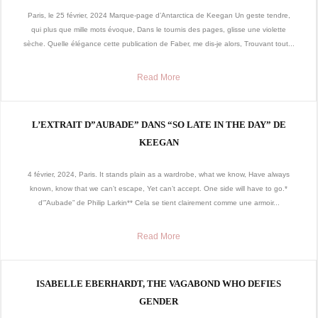
Paris, le 25 février, 2024 Marque-page d’Antarctica de Keegan Un geste tendre,
qui plus que mille mots évoque, Dans le tournis des pages, glisse une violette
sèche. Quelle élégance cette publication de Faber, me dis-je alors, Trouvant tout...
Read More
L’EXTRAIT D”AUBADE” DANS “SO LATE IN THE DAY” DE
KEEGAN
4 février, 2024, Paris. It stands plain as a wardrobe, what we know, Have always
known, know that we can’t escape, Yet can’t accept. One side will have to go.*
d'”Aubade” de Philip Larkin** Cela se tient clairement comme une armoir...
Read More
ISABELLE EBERHARDT, THE VAGABOND WHO DEFIES
GENDER