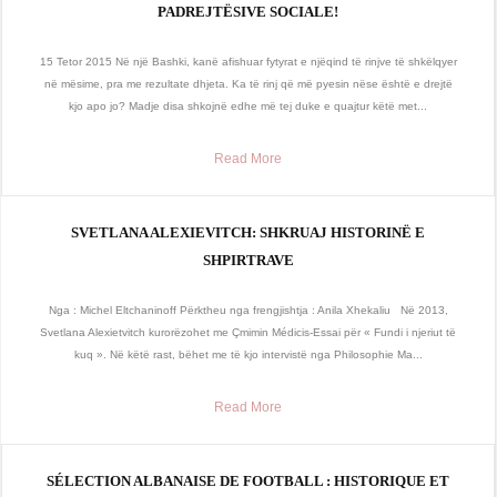
PADREJTËSIVE SOCIALE!
15 Tetor 2015 Në një Bashki, kanë afishuar fytyrat e njëqind të rinjve të shkëlqyer
në mësime, pra me rezultate dhjeta. Ka të rinj që më pyesin nëse është e drejtë
kjo apo jo? Madje disa shkojnë edhe më tej duke e quajtur këtë met...
Read More
SVETLANA ALEXIEVITCH: SHKRUAJ HISTORINË E
SHPIRTRAVE
Nga : Michel Eltchaninoff Përktheu nga frengjishtja : Anila Xhekaliu Në 2013,
Svetlana Alexietvitch kurorëzohet me Çmimin Médicis-Essai për « Fundi i njeriut të
kuq ». Në këtë rast, bëhet me të kjo intervistë nga Philosophie Ma...
Read More
SÉLECTION ALBANAISE DE FOOTBALL : HISTORIQUE ET