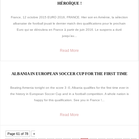
HÉROÏQUE !
France, 12 octobre 2015 EURO 2016, FRANCE. Hier soir en Arménie, la sélection
albanaise de football jouait le dernier match des qualifications pour le prochain
Euro qui se déroulera en France à partir de juin 2016. Le suspens a duré
jusqu’au...
Read More
ALBANIA IN EUROPEAN SOCCER CUP FOR THE FIRST TIME
Beating Armenia tonight on the score 3 -0, Albania qualifies for the first time ever in
the history in European Soccer Cup and in a football competition. A whole nation is
happy for this qualification. See you in France !...
Read More
Page 61 of 78
«