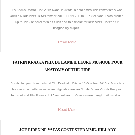
By Angus Deaton, the 2015 Nobel laureate in economics This commentary was
originally published in September 2013. PRINCETON – In Scotland, I was brought
up to think of policemen as allies and to ask one for help when I needed it.
Imagine my surpris...
Read More
FATRIN KRAJKA PRIX DE LA MEILLEURE MUSIQUE POUR
ANATOMY OF THE TIDE
South Hampton International Film Festival, USA, le 18 Octobre, 2015 « Score in a
feature », la meilleure musique originale dans un film de fiction -South Hampton
International Film Festival, USA est atribué au Compositeur d’origine Albanaise ...
Read More
JOE BIDEN NE VA PAS CONTESTER MME. HILLARY