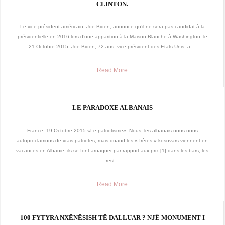
CLINTON.
Le vice-président américain, Joe Biden, annonce qu’il ne sera pas candidat à la
présidentielle en 2016 lors d’une apparition à la Maison Blanche à Washington, le
21 Octobre 2015. Joe Biden, 72 ans, vice-président des Etats-Unis, a ...
Read More
LE PARADOXE ALBANAIS
France, 19 Octobre 2015 «Le patriotisme». Nous, les albanais nous nous
autoproclamons de vrais patriotes, mais quand les « frères » kosovars viennent en
vacances en Albanie, ils se font arnaquer par rapport aux prix [1] dans les bars, les
rest...
Read More
100 FYTYRA NXËNËSISH TË DALLUAR ? NJË MONUMENT I