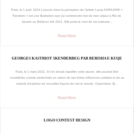
Paris, le 1 avril, 2024 L’oeuvre dans la perception de l’artiste Laura KARAJANI! «
Pandeiro » est une illustration que j’ai commencée lors de mon séjour à Rio de
Janeiro au Brésil en été 2021. Elle porte le nom de cet instrume...
Read More
GEORGES KASTRIOT SKENDERBEG PAR BERISHA E KUQE
Paris, le 1 mars 2022. Si l’on devait classifier cette œuvre, elle pourrait être
considérée comme moderniste en raison de ses fortes influences cubistes et de sa
volonté d’explorer de nouvelles façons de voir le monde. Cependant, l&...
Read More
LOGO CONTEST DESIGN
...