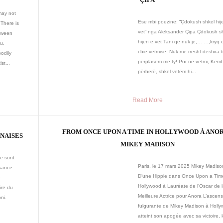
may not
Ese mbi poezinë: “Çdokush shkel hij
. There is
vet” nga Aleksandër Çipa Çdokush s
etween
hijen e vet Tani që nuk je,… …,kryq e
u,
i bie vetmisë. Nuk më rresht dëshira 
bodily
përplasem me ty! Por në vetmi, Këm
st...
përherë, shkel vetëm hi...
Read More
FROM ONCE UPON A TIME IN HOLLYWOOD À ANOR
NAISES
MIKEY MADISON
se sont
Paris, le 17 mars 2025 Mikey Madiso
ssance
D’une Hippie dans Once Upon a Tim
e
Hollywood à Lauréate de l’Oscar de 
ire du
Meilleure Actrice pour Anora L’ascen
ni.
fulgurante de Mikey Madison à Holl
atteint son apogée avec sa victoire, l