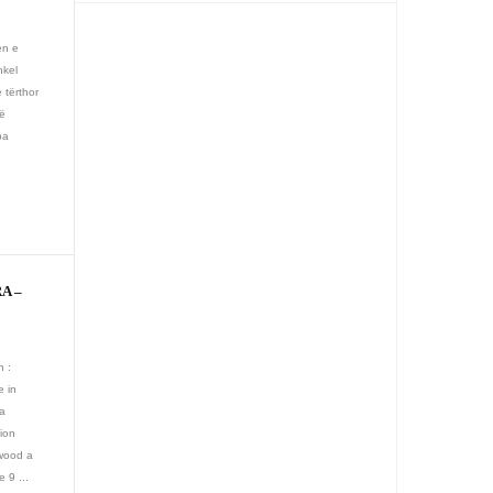
en e
hkel
 tërthor
të
ba
A –
n :
e in
la
sion
ywood a
e 9 ...