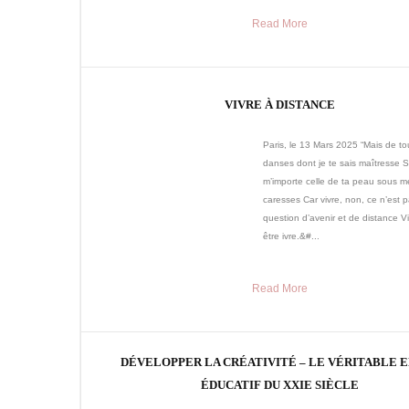
Read More
VIVRE À DISTANCE
Paris, le 13 Mars 2025 “Mais de to
danses dont je te sais maîtresse 
m’importe celle de ta peau sous m
caresses Car vivre, non, ce n’est 
question d’avenir et de distance Vi
être ivre.&#...
Read More
DÉVELOPPER LA CRÉATIVITÉ – LE VÉRITABLE 
ÉDUCATIF DU XXIE SIÈCLE