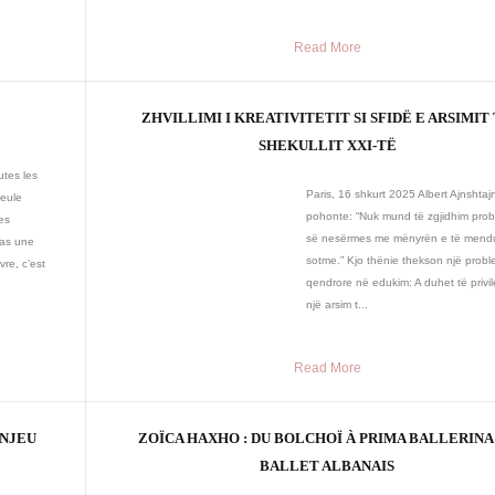
Read More
ZHVILLIMI I KREATIVITETIT SI SFIDË E ARSIMIT
SHEKULLIT XXI-TË
utes les
Paris, 16 shkurt 2025 Albert Ajnshtajn
Seule
pohonte: “Nuk mund të zgjidhim pro
es
së nesërmes me mënyrën e të mendu
pas une
sotme.” Kjo thënie thekson një probl
vre, c’est
qendrore në edukim: A duhet të privi
një arsim t...
Read More
ENJEU
ZOÏCA HAXHO : DU BOLCHOÏ À PRIMA BALLERINA
BALLET ALBANAIS