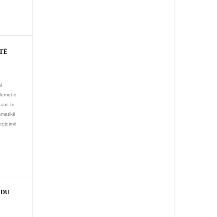
 TË
i
blemet e
arit të
ematikë
legjojmë
 DU