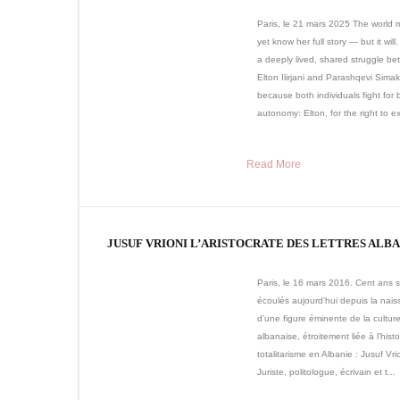
Paris, le 21 mars 2025 The world 
yet know her full story — but it will
a deeply lived, shared struggle b
Elton Ilirjani and Parashqevi Simak
because both individuals fight for 
autonomy: Elton, for the right to exi
Read More
JUSUF VRIONI L’ARISTOCRATE DES LETTRES ALBA
Paris, le 16 mars 2016. Cent ans 
écoulés aujourd’hui depuis la nai
d’une figure éminente de la cultur
albanaise, étroitement liée à l’histo
totalitarisme en Albanie : Jusuf Vrio
Juriste, politologue, écrivain et t...