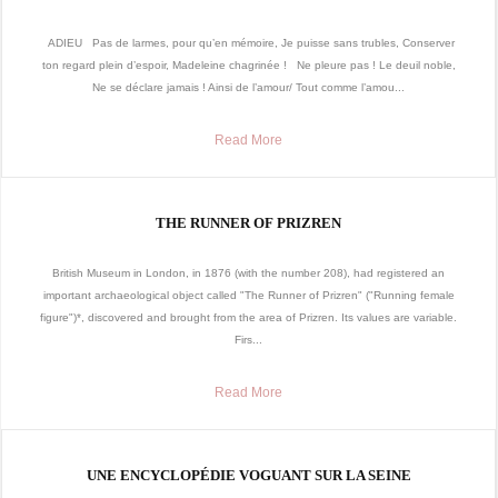
ADIEU Pas de larmes, pour qu’en mémoire, Je puisse sans trubles, Conserver
ton regard plein d’espoir, Madeleine chagrinée ! Ne pleure pas ! Le deuil noble,
Ne se déclare jamais ! Ainsi de l’amour/ Tout comme l’amou...
Read More
THE RUNNER OF PRIZREN
British Museum in London, in 1876 (with the number 208), had registered an
important archaeological object called "The Runner of Prizren" ("Running female
figure")*, discovered and brought from the area of Prizren. Its values ​​are variable.
Firs...
Read More
UNE ENCYCLOPÉDIE VOGUANT SUR LA SEINE