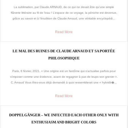
La sublimation, par Claude ARNAUD, de ce qui ne devait être qu’une simple
flânerie littéraire au fil de l'eau ! L’espace de ce voyage, la péniche est devenue,
grâce au savoir et à l’érudition de Claude Arnaud, une véritable encyclopédi...
Read More
LE MAL DES RUINES DE CLAUDE ARNAUD ET SA PORTÉE
PHILOSOPHIQUE
Paris, 6 février, 2021. « Une origine est un fantôme qui s’actualise parfois pour
s’imposer comme une évidence, avant de regagner à pas de loups son grenier ».
C. Arnaud Vous êtes-vous déjà demandé à quoi ressemblerait une « hybridit�...
Read More
DOPPELGÄNGER – WE INFECTED EACH OTHER ONLY WITH
ENTHUSIASM AND BRIGHT COLORS