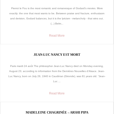
Pierrot le Fou is the most romantic and romanesque of Godard's movies. More
exactly: the one that most wants to be. Between praise and fracture, enthusiasm
and derision, Godard balances, but it is the lyricism - melancholy - that wins out.
(...) Belm...
Read More
JEAN-LUC NANCY EST MORT
Paris mardi 24 août The philosopher Jean-Luc Nancy died on Monday evening,
August 23, according to information from the Dernières Nouvelles d’Alsace. Jean-
Luc Nancy, born on July 26, 1940 in Caudéran (Gironde), was 81 years old. “Jean-
Luc ...
Read More
MADELEINE CHAGRINÉE – ARSHI PIPA