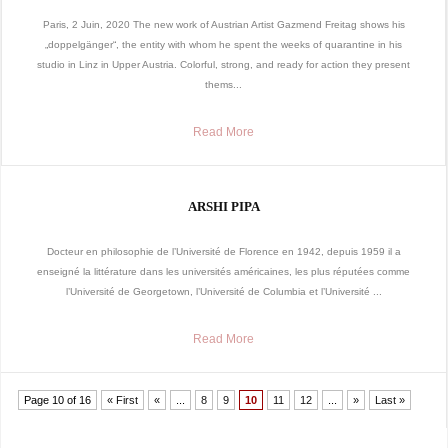
Paris, 2 Juin, 2020 The new work of Austrian Artist Gazmend Freitag shows his
„doppelgänger“, the entity with whom he spent the weeks of quarantine in his
studio in Linz in Upper Austria. Colorful, strong, and ready for action they present
thems...
Read More
ARSHI PIPA
Docteur en philosophie de l’Université de Florence en 1942, depuis 1959 il a
enseigné la littérature dans les universités américaines, les plus réputées comme
l’Université de Georgetown, l’Université de Columbia et l’Université ...
Read More
Page 10 of 16
« First
«
...
8
9
10
11
12
...
»
Last »