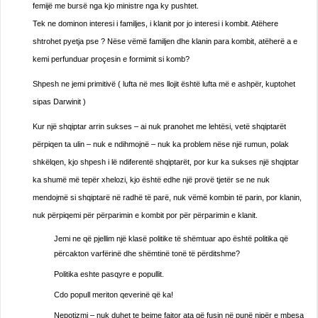
femijë me bursë nga kjo ministre nga ky pushtet.
Tek ne dominon interesi i familjes, i klanit por jo interesi i kombit. Atëhere
shtrohet pyetja pse ? Nëse vëmë familjen dhe klanin para kombit, atëherë a e
kemi perfunduar proçesin e formimit si komb?
Shpesh ne jemi primitivë ( lufta në mes llojit është lufta më e ashpër, kuptohet
sipas Darwinit )
Kur një shqiptar arrin sukses – ai nuk pranohet me lehtësi, vetë shqiptarët
përpiqen ta ulin – nuk e ndihmojnë – nuk ka problem nëse një rumun, polak
shkëlqen, kjo shpesh i lë ndiferentë shqiptarët, por kur ka sukses një shqiptar
ka shumë më tepër xhelozi, kjo është edhe një provë tjetër se ne nuk
mendojmë si shqiptarë në radhë të parë, nuk vëmë kombin të parin, por klanin,
nuk përpiqemi për përparimin e kombit por për përparimin e klanit.
Jemi ne që pjellim një klasë politike të shëmtuar apo është politika që
përcakton varfërinë dhe shëmtinë tonë të përditshme?
Politika eshte pasqyre e popullit.
Cdo popull meriton qeverinë që ka!
Nepotizmi – nuk duhet te bejme fajtor ata që fusin në punë nipër e mbesa