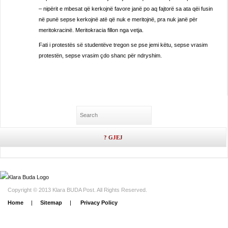
– nipërit e mbesat që kerkojnë favore janë po aq fajtorë sa ata qëi fusin
në punë sepse kerkojnë atë që nuk e meritojnë, pra nuk janë për
meritokracinë. Meritokracia fillon nga vetja.
Fati i protestës së studentëve tregon se pse jemi këtu, sepse vrasim
protestën, sepse vrasim çdo shanc për ndryshim.
Copyright © 2013 Klara BUDA Post. All Rights Reserved.
Home
|
Sitemap
|
Privacy Policy