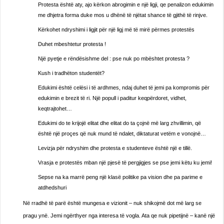
Protesta është aty, ajo kërkon abrogimin e një ligji, qe penalizon edukimin
me dhjetra forma duke mos u dhënë të njëtat shance të gjithë të rinjve.
Kërkohet ndryshimi i ligjit për një ligj më të mirë përmes protestës
Duhet mbeshtetur protesta !
Një pyetje e rëndësishme del : pse nuk po mbështet protesta ?
Kush i tradhëton studentët?
Edukimi është celësi i të ardhmes, ndaj duhet të jemi pa kompromis për
edukimin e brezit të ri. Një popull i paditur keqpërdoret, vidhet,
keqtrajtohet…
Edukimi do te krijojë elitat dhe elitat do ta çojnë më larg zhvillimin, që
është një proçes që nuk mund të ndalet, diktaturat vetëm e vonojnë…
Levizja për ndryshim dhe protesta e studenteve është një e tillë.
Vrasja e protestës mban një pjesë të pergjigjes se pse jemi këtu ku jemi!
Sepse na ka marrë peng një klasë politike pa vision dhe pa parime e
atdhedshuri
Në rradhë të parë është mungesa e vizionit – nuk shikojmë dot më larg se
pragu ynë. Jemi ngërthyer nga interesa të vogla. Ata qe nuk pipetijnë – kanë një