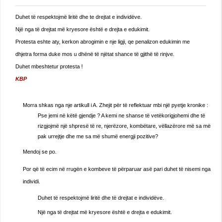
Duhet të respektojmë liritë dhe te drejtat e individëve.
Një nga të drejtat më kryesore është e drejta e edukimit.
Protesta eshte aty, kerkon abrogimin e nje ligji, qe penalizon edukimin me
dhjetra forma duke mos u dhënë të njëtat shance të gjithë të rinjve.
Duhet mbeshtetur protesta !
KBP
Morra shkas nga nje artikull i A. Zhejit për të reflektuar mbi një pyetje kronike :
Pse jemi në këtë gjendje ? A kemi ne shanse të vetëkorigjohemi dhe të
rizgjojmë një shpresë të re, njerëzore, kombëtare, vëllazërore më sa më
pak urrejtje dhe me sa më shumë energji pozitive?
Mendoj se po.
Por që të ecim në rrugën e kombeve të përparuar asë pari duhet të nisemi nga
individi.
Duhet të respektojmë liritë dhe të drejtat e individëve.
Një nga të drejtat më kryesore është e drejta e edukimit.