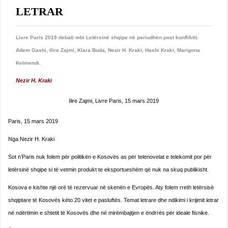
LETRAR
Livre Paris 2019 debati mbi Letërsinë shqipe në periudhën post konfliktit.
Adem Gashi, Ilire Zajmi, Klara Buda, Nezir H. Kraki, Haxhi Kraki, Marigona
Kelmendi.
Nezir H. Kraki
Ilire Zajmi, Livre Paris, 15 mars 2019
Paris, 15 mars 2019
Nga Nezir H. Kraki
Sot n’Paris nuk folem për politikën e Kosovës as për telenovelat e telekomit por për
letërsinë shqipe si të vetmin produkt te eksportueshëm që nuk na skuq publikisht.
Kosova e kishte një orë të rezervuar në skenën e Evropës. Aty folem rreth letërsisë
shqiptare të Kosovës këto 20 vitet e pasluftës. Temat letrare dhe ndikimi i krijimit letrar
në ndërtimin e shtetit të Kosovës dhe në mirëmbajtjen e ëndrrës për ideale fisnike.