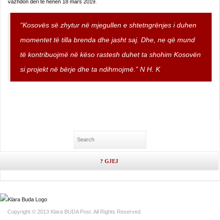
vazhdon deri të hënën 18 mars 2019.
“Kosovës së zhytur në mjegullen e shtetngrënjes i duhen
momentet të tilla brenda dhe jasht saj. Dhe, ne që mund
të kontribuojmë në këso rastesh duhet ta shohim Kosovën
si projekt në bërje dhe ta ndihmojmë.” N H. K
Copyright © 2013 Klara BUDA Post. All Rights Reserved.