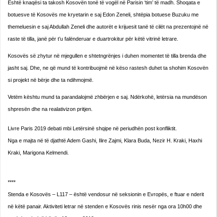
Është knaqësi ta takosh Kosovën tonë të vogël në Parisin ‘tim’ të madh. Shoqata e
botuesve të Kosovës me kryetarin e saj Edon Zeneli, shtëpia botuese Buzuku me
themeluesin e saj Abdullah Zeneli dhe autorët e krijuesit tanë të cilët na prezentojnë në
raste të tilla, janë për t’u falënderuar e duartrokitur për këtë vitrinë letrare.
Kosovës së zhytur në mjegullen e shtetngrënjes i duhen momentet të tilla brenda dhe
jasht saj. Dhe, ne që mund të kontribuojmë në këso rastesh duhet ta shohim Kosovën
si projekt në bërje dhe ta ndihmojmë.
Vetëm kështu mund ta parandalojmë zhbërjen e saj. Ndërkohë, letërsia na mundëson
shpresën dhe na realativizon pritjen.
Livre Paris 2019 debati mbi Letërsinë shqipe në periudhën post konfliktit.
Nga e majta në të djathtë Adem Gashi, Ilire Zajmi, Klara Buda, Nezir H. Kraki, Haxhi
Kraki, Marigona Kelmendi.
****
Stenda e Kosovës – L117 – është vendosur në seksionin e Evropës, e ftuar e nderit
në këtë panair. Aktiviteti letrar në stenden e Kosovës rinis nesër nga ora 10h00 dhe