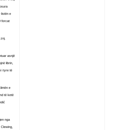
tosura
listën e
 forcat
znj.
ntuar asnjë
në librin,
i tyre të
klimën e
nd të ketë
ndić
kjen nga
d Clewing,