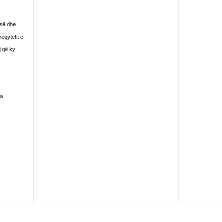
isë dhe
yeqytetit e
j që ky
na