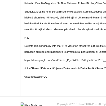
Krisztián Csaplár-Degovics, Sir Noel Malcolm, Robert Pichler, Oliver Je
Sidoqoftë, krejt në fund, përtej librit dhe ekspozitës, kalimi nga debat
lirisë së shprehjes në Kosovë, si dhe i drejtimit që ajo mund të marrë në 
hedhë atë në kamionët e mbeturinave, deputetë të opozitës tentojnë ta d
rast të shërbejë si alarm orientues për shtetin dhe shoqërinë tonë për r
P.S.
Në këtë link gjenden dy lista me 48 të vrarët në Masakrën e Burgut të
paraqiten si pjesë e formacioneve të armatosura, përkatësisht si ushtar
https://drive.google.com/file/d/12xZz_PgvOxOkfzPk2ldj9mRTkiB25Tg_
#LiriaEFjales #EVerteta #Kujtesa #Dokumentimi #DebatPublik #Fakte #
©klarabudaposr CC
Copyright © 2013 Klara BUDA Post. All Ri