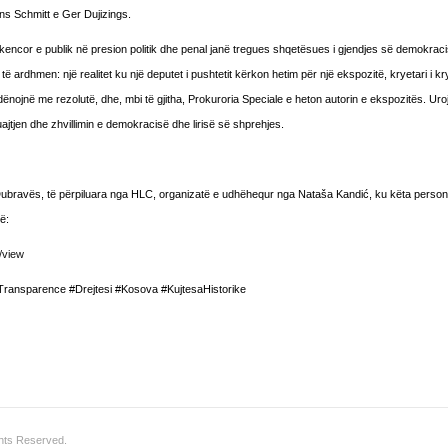
ns Schmitt e Ger Dujizings.
i shkencor e publik në presion politik dhe penal janë tregues shqetësues i gjendjes së demokrac
të ardhmen: një realitet ku një deputet i pushtetit kërkon hetim për një ekspozitë, kryetari i kr
ënojnë me rezolutë, dhe, mbi të gjitha, Prokuroria Speciale e heton autorin e ekspozitës. Uro
uajtjen dhe zhvillimin e demokracisë dhe lirisë së shprehjes.
 Dubravës, të përpiluara nga HLC, organizatë e udhëhequr nga Nataša Kandić, ku këta perso
ë:
/view
Transparence #Drejtesi #Kosova #KujtesaHistorike
ghts Reserved.