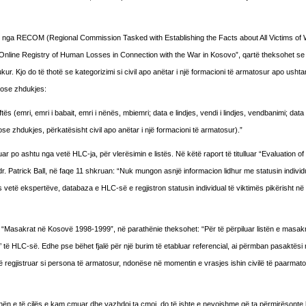
 nga RECOM (Regional Commission Tasked with Establishing the Facts about All Victims of
 “Online Registry of Human Losses in Connection with the War in Kosovo”, qartë theksohet se 
. Kjo do të thotë se kategorizimi si civil apo anëtar i një formacioni të armatosur apo ushtar
 ose zhdukjes:
ës (emri, emri i babait, emri i nënës, mbiemri; data e lindjes, vendi i lindjes, vendbanimi; data
se zhdukjes, përkatësisht civil apo anëtar i një formacioni të armatosur).”
 po ashtu nga vetë HLC-ja, për vlerësimin e listës. Në këtë raport të titulluar “Evaluation of
Patrick Ball, në faqe 11 shkruan: “Nuk mungon asnjë informacion lidhur me statusin individu
s vetë ekspertëve, databaza e HLC-së e regjistron statusin individual të viktimës pikërisht n
n “Masakrat në Kosovë 1998-1999”, në parathënie theksohet: “Për të përpiluar listën e masa
s’ të HLC-së. Edhe pse bëhet fjalë për një burim të etabluar referencial, ai përmban pasaktësi n
ë regjistruar si persona të armatosur, ndonëse në momentin e vrasjes ishin civilë të paarmat
ën e të cilës e kam çmuar dhe vazhdoj ta çmoj, do të ishte e nevojshme që ta përmirësonte l