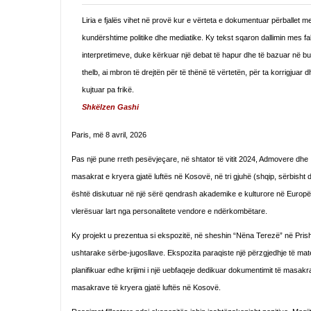
Liria e fjalës vihet në provë kur e vërteta e dokumentuar përballet m
kundërshtime politike dhe mediatike. Ky tekst sqaron dallimin mes f
interpretimeve, duke kërkuar një debat të hapur dhe të bazuar në b
thelb, ai mbron të drejtën për të thënë të vërtetën, për ta korrigjuar d
kujtuar pa frikë.
Shkëlzen Gashi
Paris, më 8 avril, 2026
Pas një pune rreth pesëvjeçare, në shtator të vitit 2024, Admovere dhe
masakrat e kryera gjatë luftës në Kosovë, në tri gjuhë (shqip, sërbisht d
është diskutuar në një sërë qendrash akademike e kulturore në Europë 
vlerësuar lart nga personalitete vendore e ndërkombëtare.
Ky projekt u prezentua si ekspozitë, në sheshin “Nëna Terezë” në Prish
ushtarake sërbe-jugosllave. Ekspozita paraqiste një përzgjedhje të mate
planifikuar edhe krijimi i një uebfaqeje dedikuar dokumentimit të masakr
masakrave të kryera gjatë luftës në Kosovë.