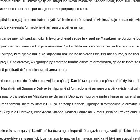
vrarëve është 116, kurse një tjetër i mbijetuar i kësaj masakre, Shaban Beka, thotë 160. Pranda
jshëm dhe i dobishëm për të zgjidhur mospërputhjet e këtilla.
jtësisht e ngjajshme me listën e dytë. Në listën e parë statusin e viktimave ajo e ndan në civi
civil, e kategoria formacione të armatosura bëhet ushtar.
klaruar se unë nuk paskam ditur t’i lexoj të dhënat sepse të vrarët në Masakrën në Burgun e 
 pushuar në momentin kur janë arrestuar. Ajo ka deklaruar se statusi civil, ushtar apo formaci
 Mirëpo, këtë gjë ajo nuk e ka shpjeguar askund në asnjërën listë. Për më shumë, si në libër
rej 106 të vrarëve, 48 figurojnë pjesëtarë të formacioneve të armatosura, që do të thotë se
jnë pjesëtarë të formacioneve të armatosura.
rdorues, porse do të ishte e nevojshme që znj. Kandić ta sqaronte se përse në të dy listat, si
ë Masakrën në Burgun e Dubravës, figurojnë si formacione të armatosura përkatësisht si usht
ë nga forcat sërbe në Masakrën në Burgun e Dubravës, figurojnë njëjtë sikurse ushtarët shqi
r shembull, në të dy listat e HLC-së së zonjës Kandić, figurojnë si formacione të armatosu
në Burgun e Dubravës, edhe Adem Shaban Jashari, i vrarë më 7 mars 1998 në Prekaz duke l
min e listave nga znj. Kandić, të hartuara nga ekspertë të angazhuar nga vetë ajo. Këto dok
et televizive se: statusi civil, ushtar apo formacion i armatosur nuk ka të bëjë me statusin e 