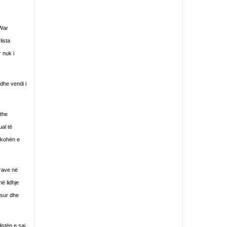
 War
lista
 nuk i
 dhe vendi i
 the
al të
ë kohën e
krave në
ë lidhje
osur dhe
istën e saj