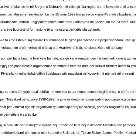
rarëve në Masakrën në Burgun e Dubravës, të cilët ajo i ka regjistruar si formacione të arma
zëmë, për Masakrën në Reçak, ku më 15 janar 1999 forcat sërbe vranë 45 civilë shqiptarë, në 
 përkatësisht ushtarë. I ngjajshëm është edhe rasti i Masakrës në Kotlinë, ku më 24 mars 1999
të vrarëve figurojnë si formacione të armatosura përkatësisht ushtarë.
ta ketë listën e saj zyrtare ku shmangen të gjitha pasaktësitë e sipërpërmendura. Pasi që 
ërmirësuar, do t’i përmirësoj të dhënat e të vrarëve në libër, në ekspozitë e në uebfaqe.
, por, për fat të keq, në tërë këtë fushatë, ata që kanë reaguar deri më tani, nuk kanë argume
gjoj çdo pasaktësi të argumentuar që mund të ketë në libër, por kritikët fillimisht duhet ta lexoj
ar. Pikërisht ky edhe është qëllimi i uebfaqes për masakrat në Kosovë, në mënyrë që prezentimi 
qarta, me ndërhyrjet e saj publike, në vend se ta qartësonte metodologjinë e saj, e përforcoi 
ime për “Masakrat në Kosovë 1998-1999”, e jo të evidentonin ndonjë gabim apo pasaktësi që mu
hënat për viktimat nga një organizatë që udhëhiqet prej një sërbeje, por pas reagimit të znj. Ka
e përkatësia e saj etnike.
, si aktiviste për të drejtat e njeriut, znj. Kandić do të duhej ta dënonte fushatën dhe përndje
 ndërkombëtarë që merren me historinë e Ballkanit, si: Florian Bieber, James Pettifer, Konra