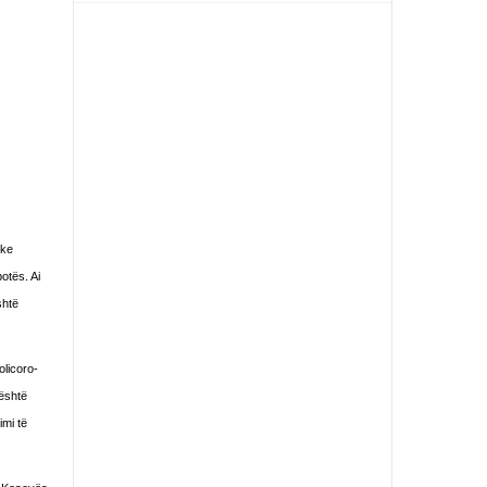
ike
otës. Ai
shtë
olicoro-
 është
imi të