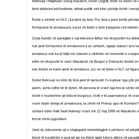
Ndërkaq i mbijetuari i kësaj masakre, Enver Dugolli, thotë se numri i të 
bërë plotësimi përfundimtar, debati publik mbi këto çështje është i nevo
Është e vërtetë se HLC i ka bërë dy lista. Por, lista e parë është përmba
formacione të armatosura, kurse në listën e dytë kategoria civil mbetet 
Zonja Kandić në paraqitjet e saj televizive lidhur me ekspozitën ka de
nuk janë formacione të armatosura e as ushtarë, ngaqë statusi i tyre ka
armatosur nuk ka të bëjë me statusin e viktimës në momentin e vrasjes.
edhe në ekspozitë te rasti i Masakrës në Burgun e Dubravës thuhet se p
nuk thuhet se kanë qenë të armatosur, por se në listën e HLC-së figuro
Duhet theksuar se këto dy lista janë të qarta për t’u kuptuar nga çdo pë
parën, ashtu edhe në të dytën, 48 persona të vrarë nga forcat sërbe n
është e mundshme që këta të burgosur, civilë e të paarmatosur, të vrar
vrarë nëpër beteja të armatosura, ta zëmë në Prekaz apo në Koshare? Pë
ushtarë edhe Halit Sadri Ademaj i vrarë më 22 maj 1999 në Masakrën 
forcat sërbo-jugosllave.
Janë dy dokumente që e shpjegojnë metodologjinë e përdorur në përpili
thonë të kundërtën e asaj që ajo ka thënë gjatë këtyre ditëve në paraqitj