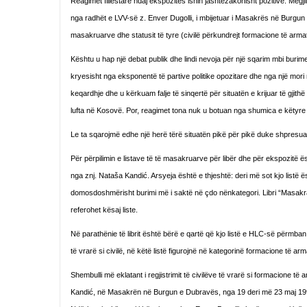
Reagimet fillestare ndaj ekspozitës ishin jashtëzakonisht pozitive. Megj
nga radhët e LVV-së z. Enver Dugolli, i mbijetuar i Masakrës në Burgun
masakruarve dhe statusit të tyre (civilë përkundrejt formacione të arma
Kështu u hap një debat publik dhe lindi nevoja për një sqarim mbi burimet 
kryesisht nga eksponentë të partive politike opozitare dhe nga një mo
keqardhje dhe u kërkuam falje të sinqertë për situatën e krijuar të gjithë 
lufta në Kosovë. Por, reagimet tona nuk u botuan nga shumica e këtyre
Le ta sqarojmë edhe një herë tërë situatën pikë për pikë duke shpresua
Për përpilimin e listave të të masakruarve për libër dhe për ekspozitë 
nga znj. Nataša Kandić. Arsyeja është e thjeshtë: deri më sot kjo listë 
domosdoshmërisht burimi më i saktë në çdo nënkategori. Libri “Masakrat
referohet kësaj liste.
Në parathënie të librit është bërë e qartë që kjo listë e HLC-së përmban
të vrarë si civilë, në këtë listë figurojnë në kategorinë formacione të a
Shembulli më eklatant i regjistrimit të civilëve të vrarë si formacione
Kandić, në Masakrën në Burgun e Dubravës, nga 19 deri më 23 maj 1999, 