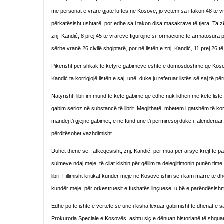
me personat e vrarë gjatë luftës në Kosovë, jo vetëm sa i takon 48 të v
përkatësisht ushtarë, por edhe sa i takon disa masakrave të tjera. Ta 
znj. Kandić, 8 prej 45 të vrarëve figurojnë si formacione të armatosura
sërbe vranë 26 civilë shqiptarë, por në listën e znj. Kandić, 11 prej 26 
Pikërisht për shkak të këtyre gabimeve është e domosdoshme që Kosova 
Kandić ta korrigjojë listën e saj, unë, duke ju referuar listës së saj të p
Natyrisht, libri im mund të ketë gabime që edhe nuk lidhen me këtë listë
gabim serioz në substancë të librit. Megjithatë, mbetem i gatshëm të korri
mandej t’i gjejnë gabimet, e në fund unë t’i përmirësoj duke i falënderu
përditësohet vazhdimisht.
Duhet thënë se, fatkeqësisht, znj. Kandić, për mua për arsye krejt të pa
sulmeve ndaj meje, të cilat kishin për qëllim ta delegjitimonin punën t
libri. Fillimisht kritikat kundër meje në Kosovë ishin se i kam marrë të d
kundër meje, për orkestruesit e fushatës linçuese, u bë e parëndësishm
Edhe po të ishte e vërtetë se unë i kisha lexuar gabimisht të dhënat e saj
Prokuroria Speciale e Kosovës, ashtu siç e dënuan historianë të shquar