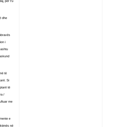
j, për t’u
lë dhe
Dubravës
on i
 ashtu
 askund
 në të
arë. Si
ptarë të
ra /
uftuar me
umente e
viktimës në