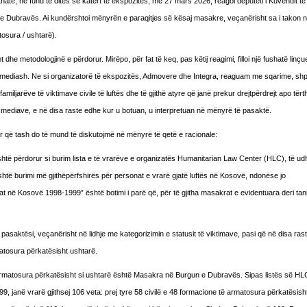
ithatë, në fund të ditës së katërt të ekspozitës, më 27 mars 2026, reagoi deputeti i Kuvendit 
 e Dubravës. Ai kundërshtoi mënyrën e paraqitjes së kësaj masakre, veçanërisht sa i takon nu
tosura / ushtarë).
dhe metodologjinë e përdorur. Mirëpo, për fat të keq, pas këtij reagimi, filloi një fushatë linçu
ri mediash. Ne si organizatorë të ekspozitës, Admovere dhe Integra, reaguam me sqarime, s
familjarëve të viktimave civile të luftës dhe të gjithë atyre që janë prekur drejtpërdrejt apo tër
 mediave, e në disa raste edhe kur u botuan, u interpretuan në mënyrë të pasaktë.
r që tash do të mund të diskutojmë në mënyrë të qetë e racionale:
është përdorur si burim lista e të vrarëve e organizatës Humanitarian Law Center (HLC), të u
është burimi më gjithëpërfshirës për personat e vrarë gjatë luftës në Kosovë, ndonëse jo
 në Kosovë 1998-1999” është botimi i parë që, për të gjitha masakrat e evidentuara deri tani,
 pasaktësi, veçanërisht në lidhje me kategorizimin e statusit të viktimave, pasi që në disa ras
rmatosura përkatësisht ushtarë.
 të armatosura përkatësisht si ushtarë është Masakra në Burgun e Dubravës. Sipas listës së HLC
janë vrarë gjithsej 106 veta: prej tyre 58 civilë e 48 formacione të armatosura përkatësish