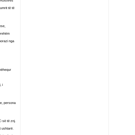
të Kosovës
mrit të të
ese,
hprehëm
thorazi nga
dhëhequr
 i
te, persona
-së të znj.
t ushtarë.