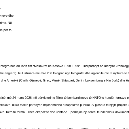
e
akteve dhe
urime. Në
he për ta
 Integra botuan librin tim “Masakrat në Kosovë 1998-1999”. Libri paraqet në mënyrë kronologj
he anglisht), të ilustruara me afro 200 fotografi nga fotografët dhe agjencitë më të njohura të b
dhe Amerikë (Cyrih, Gjenevë, Grac, Vjenë, Shtutgart, Berlin, Luksemburg e Nju Jork) dhe ë
tinë, më 24 mars 2026, në përvjetorin e fillimit të bombardimeve të NATO-s kundër forcave p
rialeve, duke marrë parasysh ndjeshmërinë e hapësirës publike. Si pjesë e të njëjtit projekt,
ave. Këto tri forma – libër, ekspozitë dhe uebfaqe – përbëjnë një tërësi të ndërlidhur dokument