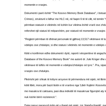
momentin e vrasjes.
Dokumenti i parë është “The Kosovo Memory Book Database”, i botuar
Crimes), strukturë e lidhur me HLC-në, në faqen 6 të të cilit, në temën
përmban statusin e viktimës në kohën kur viktima është vrarë ose zhdukur
referohet një statusi të mëparshëm, por statusit në momentin e vrasjes
“Regjistri përmban të dhënat personale të gjithsej 13,517 viktimave të luft
vdekjes ose zhdukjes; si dhe statusi i viktimës në momentin e vdekjes o
Këtë e konfirmon edhe dokumenti i dytë, raporti i ekspertëve të angazhuar
Database of the Kosovo Memory Book” me autorë dr. Jule Krüger dhe dr. 
viktimave të luftës në momentin e vdekjes/zhdukjes së tyre.”. Pra, sipa
vrasjes ose zhdukjes.
Pikërisht për shkak të këtyre arsyeve të përmendura më sipër, në libri
këtë libër, mora për bazë listën e të vrarëve nga ‘Libër Kujtimi i Kosovë
me masakra të caktuara, pasi disa individë të masakruar figurojnë aty t
nuk kishin bërë rezistencë.”.
Duke pasur parasysh këto që u thanë më sipër, znj. Nataša Kandić, pun