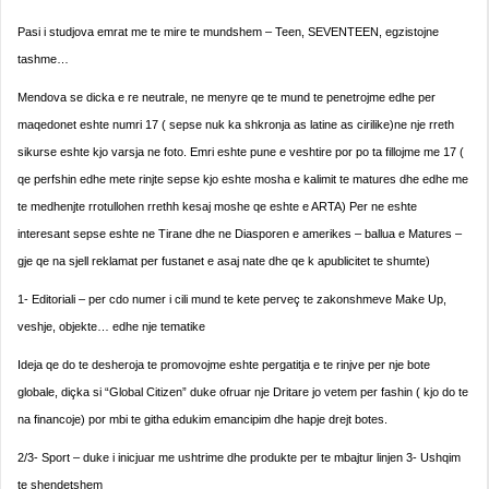
Pasi i studjova emrat me te mire te mundshem – Teen, SEVENTEEN, egzistojne
tashme…
Mendova se dicka e re neutrale, ne menyre qe te mund te penetrojme edhe per
maqedonet eshte numri 17 ( sepse nuk ka shkronja as latine as cirilike)ne nje rreth
sikurse eshte kjo varsja ne foto. Emri eshte pune e veshtire por po ta fillojme me 17 (
qe perfshin edhe mete rinjte sepse kjo eshte mosha e kalimit te matures dhe edhe me
te medhenjte rrotullohen rrethh kesaj moshe qe eshte e ARTA) Per ne eshte
interesant sepse eshte ne Tirane dhe ne Diasporen e amerikes – ballua e Matures –
gje qe na sjell reklamat per fustanet e asaj nate dhe qe k apublicitet te shumte)
1- Editoriali – per cdo numer i cili mund te kete perveç te zakonshmeve Make Up,
veshje, objekte… edhe nje tematike
Ideja qe do te desheroja te promovojme eshte pergatitja e te rinjve per nje bote
globale, diçka si “Global Citizen” duke ofruar nje Dritare jo vetem per fashin ( kjo do te
na financoje) por mbi te githa edukim emancipim dhe hapje drejt botes.
2/3- Sport – duke i inicjuar me ushtrime dhe produkte per te mbajtur linjen 3- Ushqim
te shendetshem