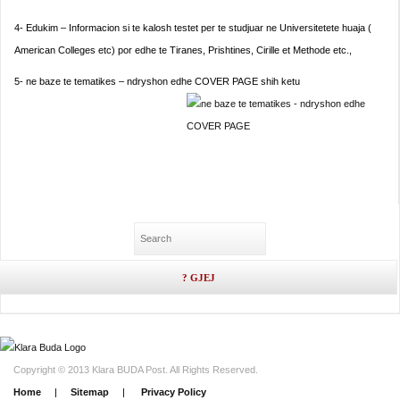
4- Edukim – Informacion si te kalosh testet per te studjuar ne Universitetete huaja (
American Colleges etc) por edhe te Tiranes, Prishtines, Cirille et Methode etc.,
5- ne baze te tematikes – ndryshon edhe COVER PAGE shih ketu
Copyright © 2013 Klara BUDA Post. All Rights Reserved.
Home
|
Sitemap
|
Privacy Policy