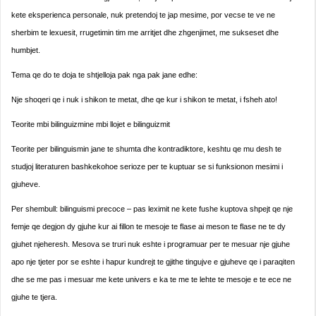
kete eksperienca personale, nuk pretendoj te jap mesime, por vecse te ve ne
sherbim te lexuesit, rrugetimin tim me arritjet dhe zhgenjimet, me sukseset dhe
humbjet.
Tema qe do te doja te shtjelloja pak nga pak jane edhe:
Nje shoqeri qe i nuk i shikon te metat, dhe qe kur i shikon te metat, i fsheh ato!
Teorite mbi bilinguizmine mbi llojet e bilinguizmit
Teorite per bilinguismin jane te shumta dhe kontradiktore, keshtu qe mu desh te
studjoj literaturen bashkekohoe serioze per te kuptuar se si funksionon mesimi i
gjuheve.
Per shembull: bilinguismi precoce – pas leximit ne kete fushe kuptova shpejt qe nje
femje qe degjon dy gjuhe kur ai fillon te mesoje te flase ai meson te flase ne te dy
gjuhet njeheresh. Mesova se truri nuk eshte i programuar per te mesuar nje gjuhe
apo nje tjeter por se eshte i hapur kundrejt te gjithe tingujve e gjuheve qe i paraqiten
dhe se me pas i mesuar me kete univers e ka te me te lehte te mesoje e te ece ne
gjuhe te tjera.