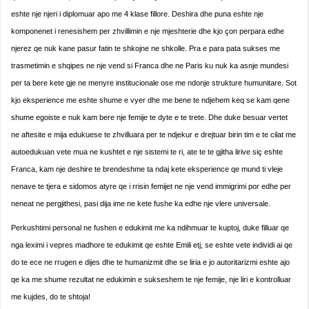
eshte nje njeri i diplomuar apo me 4 klase fillore. Deshira dhe puna eshte nje
komponenet i renesishem per zhvillimin e nje mjeshterie dhe kjo çon perpara edhe
njerez qe nuk kane pasur fatin te shkojne ne shkolle. Pra e para pata sukses me
trasmetimin e shqipes ne nje vend si Franca dhe ne Paris ku nuk ka asnje mundesi
per ta bere kete gje ne menyre institucionale ose me ndonje strukture humunitare. Sot
kjo eksperience me eshte shume e vyer dhe me bene te ndjehem keq se kam qene
shume egoiste e nuk kam bere nje femije te dyte e te trete. Dhe duke besuar vertet
ne aftesite e mija edukuese te zhvilluara per te ndjekur e drejtuar birin tim e te cilat me
autoedukuan vete mua ne kushtet e nje sistemi te ri, ate te te gjitha lirive siç eshte
Franca, kam nje deshire te brendeshme ta ndaj kete eksperience qe mund ti vleje
nenave te tjera e sidomos atyre qe i rrisin femijet ne nje vend immigrimi por edhe per
neneat ne pergjithesi, pasi dija ime ne kete fushe ka edhe nje vlere universale.
Perkushtimi personal ne fushen e edukimit me ka ndihmuar te kuptoj, duke filluar qe
nga leximi i vepres madhore te edukimit qe eshte Emili etj, se eshte vete individi ai qe
do te ece ne rrugen e dijes dhe te humanizmit dhe se liria e jo autoritarizmi eshte ajo
qe ka me shume rezultat ne edukimin e sukseshem te nje femije, nje liri e kontrolluar
me kujdes, do te shtoja!