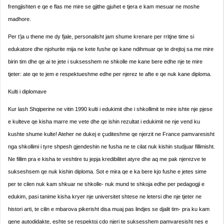
frengjishten e qe e flas me mire se gjithe gjuhet e tjera e kam mesuar ne moshe
madhore.
Per t’ja u thene me dy fjale, personalisht jam shume krenare per rritjne time si
edukatore dhe njohurite mija ne kete fushe qe kane ndihmuar qe te drejtoj sa me mire
birin tim dhe qe ai te jete i suksesshem ne shkolle me kane bere edhe nje te mire
tjeter: ate qe te jem e respektueshme edhe per njerez te afte e qe nuk kane diploma.
Kulti i diplomave
Kur lash Shqiperine ne vitin 1990 kulti i edukimit dhe i shkollimit te mire ishte nje pjese
e kulteve qe kisha marre me vete dhe qe ishin rezultat i edukimit ne nje vend ku
kushte shume kulte! Ateher ne dukej e çuditeshme qe njerzit ne France pamvaresisht
nga shkollimi i tyre shpesh gjendeshin ne fusha ne te cilat nuk kishin studjuar fillimisht.
Ne fillim pra e kisha te veshtire tu jepja kredibilitet atyre dhe aq me pak njerezve te
sukseshsem qe nuk kishin diploma. Sot e mira qe e ka bere kjo fushe e jetes sime
per te cilen nuk kam shkuar ne shkolle- nuk mund te shkoja edhe per pedagogji e
edukim, pasi tanime kisha kryer nje universitet shtese ne letersi dhe nje tjeter ne
histori arti, te cilin e mbarova pikerisht disa muaj pas lindjes se djalit tim- pra ku kam
qene autodidakte, eshte se respektoj cdo njeri te suksesshem pamvaresisht nes e