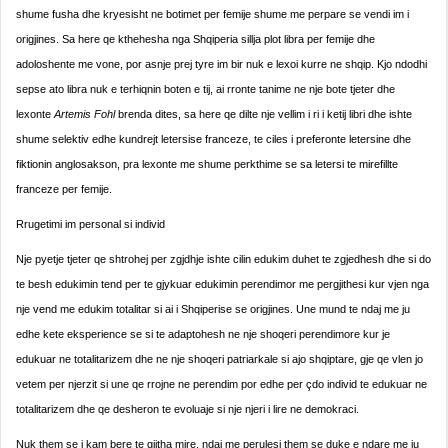
shume fusha dhe kryesisht ne botimet per femije shume me perpare se vendi im i
origjines. Sa here qe kthehesha nga Shqiperia sillja plot libra per femije dhe
adoloshente me vone, por asnje prej tyre im bir nuk e lexoi kurre ne shqip. Kjo ndodhi
sepse ato libra nuk e terhiqnin boten e tij, ai rronte tanime ne nje bote tjeter dhe
lexonte
Artemis Fohl
brenda dites, sa here qe dilte nje vellim i ri i ketij libri dhe ishte
shume selektiv edhe kundrejt letersise franceze, te ciles i preferonte letersine dhe
fiktionin anglosakson, pra lexonte me shume perkthime se sa letersi te mirefillte
franceze per femije.
Rrugetimi im personal si individ
Nje pyetje tjeter qe shtrohej per zgjdhje ishte cilin edukim duhet te zgjedhesh dhe si do
te besh edukimin tend per te gjykuar edukimin perendimor me pergjithesi kur vjen nga
nje vend me edukim totalitar si ai i Shqiperise se origjines. Une mund te ndaj me ju
edhe kete eksperience se si te adaptohesh ne nje shoqeri perendimore kur je
edukuar ne totalitarizem dhe ne nje shoqeri patriarkale si ajo shqiptare, gje qe vlen jo
vetem per njerzit si une qe rrojne ne perendim por edhe per çdo individ te edukuar ne
totalitarizem dhe qe desheron te evoluaje si nje njeri i lire ne demokraci.
Nuk them se i kam bere te gjitha mire, ndaj me perulesi them se duke e ndare me ju