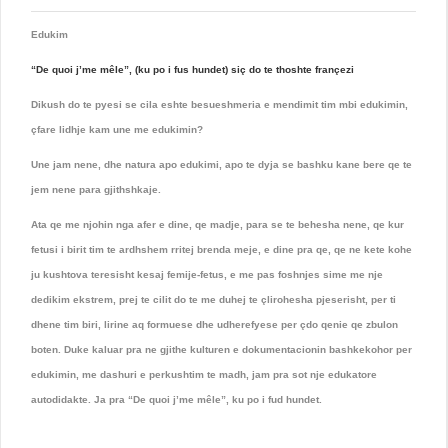
Edukim
“De quoi j’me mêle”, (ku po i fus hundet) siç do te thoshte françezi
Dikush do te pyesi se cila eshte besueshmeria e mendimit tim mbi edukimin,
çfare lidhje kam une me edukimin?
Une jam nene, dhe natura apo edukimi, apo te dyja se bashku kane bere qe te
jem nene para gjithshkaje.
Ata qe me njohin nga afer e dine, qe madje, para se te behesha nene, qe kur
fetusi i birit tim te ardhshem rritej brenda meje, e dine pra qe, qe ne kete kohe
ju kushtova teresisht kesaj femije-fetus, e me pas foshnjes sime me nje
dedikim ekstrem, prej te cilit do te me duhej te çlirohesha pjeserisht, per ti
dhene tim biri, lirine aq formuese dhe udherefyese per çdo qenie qe zbulon
boten. Duke kaluar pra ne gjithe kulturen e dokumentacionin bashkekohor per
edukimin, me dashuri e perkushtim te madh, jam pra sot nje edukatore
autodidakte. Ja pra “De quoi j’me mêle”, ku po i fud hundet.