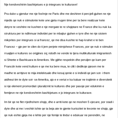
Nje kendveshtrim bashkjetues e jo integrues te kulturave!
Pra duke u gjendur me nje foshnje ne Paris dhe me deshiren ti percjell gjuhen ne nje
mjedis qe nuk e stimulonte kete une gjeta rrugen time per ta bere realizuar kete
detyre te veshtire ne kushtet e nje mergate te re shqiptare ne France dhe ku nuk ka
struktura per te ndihmuar individet per te mbajtur gjuhen e tyre dhe ne nje sistem
mikprites por integrues si ai francez, qe me disa kushte te hap krahet e te ben
Francez – gje per te cilen do ti jem perjete mirnjohese Frances, por qe nuk e stimulon
rruajtjen e kultures se origjines siç ndodh ne vende te tjera multikulturale imigrantesh
si Shtette e Bashkuara te Amerikes. Me gjithe respektin dhe peruljen qe kam per
Francdn kete vend kulture e qe me ka bere mua, te cilit i dedikoje pjesen me te
madhe te arritjeve te mija intelektuale dhe kesaj qenie e si individi qe jam sot- i them
atdheut tim te dyte sot- se Amerika, ajo e e veriut e ka kaluar ne trajtimin e diversitetit
si nje element promordial i pluralizmit te kultures dhe per pasoje per edukimin e
femijeve ne nje kendveshtrim bashkjetues e jo integrues te kulturave.
Im bir qe ne flet rrjedhshem shqip, dhe e arriti kete qe ne moshen 5 vjecare, por stadi i
dyte dhe ai me i veshtiri ishte qe ta beja ate te gjente kuriozitet te lexonte ne shqip, gje
qe nuk eshte gjeja me e lehte per nje femije te lindur e edukuar ne perendim, ne