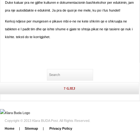
Duke kaluar pra ne gjithe kulturen e dokumentacionin bashkekohor per edukimin, jam
pra nje autodidakte e edukimit. Ja pra de quoi je me mele, ku po i fus hundet!
Kerkoj ndjese per mungesen e pikave mbi e-ne ne kete shkrim qe e shkruajta ne
tableten e I padit tim dhe qe ishte shume e gjate te shtoja pikat ne nje tasiere qe nuk i
kishte. teksti do te korrigjohet.
Copyright © 2013 Klara BUDA Post. All Rights Reserved.
Home
|
Sitemap
|
Privacy Policy