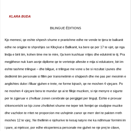
KLARA BUDA
BILINGUE ÉDITIONS
Kjo memesi, qe eshte shpesh shume e pranishme edhe ne vende te tjera te balkanit
edhe ne origjine te shprehjes se Klloçkat e Ballkanit, ka bere qe per 17 te vjet, qe nga
lindja e birit tim, kohen time me te mire, t’ja kem kushtuar rritjes dhe edukimit te tij. Pra
megjithese nuk kam asnje dipllome qe te vertetoje aftesite e mija si edukatore, biri im
eshte tashme trilingue – dhe biligue, e trilingue me vone u be si rezultat i punes dhe
dedikimit tim personale si fillim per transmetimin e shqipesh dhe me pas per mesimin e
anglishtes duke i filluar gjuhen e trete, ne forme lojrash, qe ne moshen 4 vjeçare. Po
ne moshen 4 vjeçare bera te mundur qe ai te filloje muziken, si nje menyre e sigurte
per te zgjeruar e zhvilluar zonen cerebrale qe pergjigjet per tingujt. Eshte e provuar
shkencerisht se kjo zone zhvillohet shume me teper tek femijet qe studjojne muzike
dhe vazhdon te rritet ne proporcion me ushqimin zanor qe merr deri te pakten rreth
moshes 12 te vjeç. Ne thellimin e njohurive te kesaj natyre me ka ndihmuar formimi im
i pare, ai mjeksor, por edhe eksperienca personale me gjuhet ne nje prej te cilave,