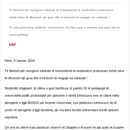
Të flasësh për mungesë edukate të komunikimit të studentëve protestues
është sikur të dhunosh një grua dhe ti kërkosh të reagojë me edukatë !
To call protesting students uneducated, it’s like rape a woman and asks her to
react politely!
KBP
Paris, 9 Janvier 2019.
Të flasësh për mungesë edukate të komunikimit të studentëve protestues është sikur
të dhunosh një grua dhe ti kërkosh të reagojë me edukatë !
Studentët shqiptarë, të cilëve u janë bashkuar të paktën 50 të pedagogë të
universitetit publik protestojnë për plotsimin e nëntë kërkesave mes të cilave edhe
abrogimin e ligjit 80/2015 për Arsimin Universitar, ose plotësimi i kërkesave do të
çonte në abrogimin e ligjit famëkeq, që i ka bërë bordet universitare borde qokash
nepotiste.
Që prej dy vitesh kam qendruar shpesh në Shqipëri e Kosovë në një audit në kuadrin