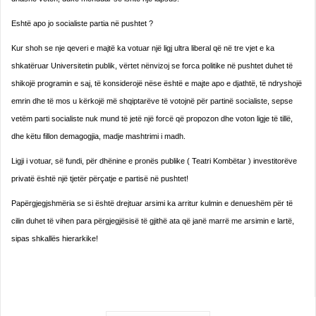
Eshtë apo jo socialiste partia në pushtet ?
Kur shoh se nje qeveri e majtë ka votuar një ligj ultra liberal që në tre vjet e ka
shkatëruar Universitetin publik, vërtet nënvizoj se forca politike në pushtet duhet të
shikojë programin e saj, të konsiderojë nëse është e majte apo e djathtë, të ndryshojë
emrin dhe të mos u kërkojë më shqiptarëve të votojnë për partinë socialiste, sepse
vetëm parti socialiste nuk mund të jetë një forcë që propozon dhe voton ligje të tillë,
dhe këtu fillon demagogjia, madje mashtrimi i madh.
Ligji i votuar, së fundi, për dhënine e pronës publike ( Teatri Kombëtar ) investitorëve
privatë është një tjetër përçatje e partisë në pushtet!
Papërgjegjshmëria se si është drejtuar arsimi ka arritur kulmin e denueshëm për të
cilin duhet të vihen para përgjegjësisë të gjithë ata që janë marrë me arsimin e lartë,
sipas shkallës hierarkike!