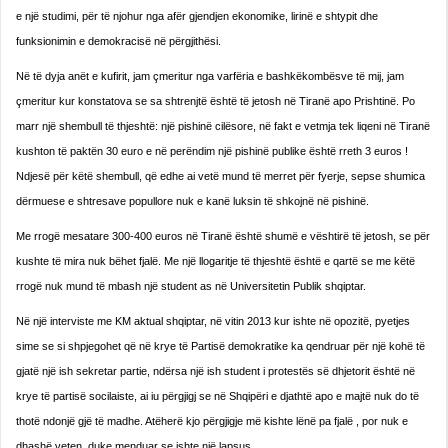
e një studimi, për të njohur nga afër gjendjen ekonomike, lirinë e shtypit dhe
funksionimin e demokracisë në përgjithësi.
Në të dyja anët e kufirit, jam çmeritur nga varfëria e bashkëkombësve të mij, jam
çmeritur kur konstatova se sa shtrenjtë është të jetosh në Tiranë apo Prishtinë. Po
marr një shembull të thjeshtë: një pishinë cilësore, në fakt e vetmja tek liqeni në Tiranë
kushton të paktën 30 euro e në perëndim një pishinë publike është rreth 3 euros !
Ndjesë për këtë shembull, që edhe ai vetë mund të merret për fyerje, sepse shumica
dërmuese e shtresave popullore nuk e kanë luksin të shkojnë në pishinë.
Me rrogë mesatare 300-400 euros në Tiranë është shumë e vështirë të jetosh, se për
kushte të mira nuk bëhet fjalë. Me një llogaritje të thjeshtë është e qartë se me këtë
rrogë nuk mund të mbash një student as në Universitetin Publik shqiptar.
Në një interviste me KM aktual shqiptar, në vitin 2013 kur ishte në opozitë, pyetjes
sime se si shpjegohet që në krye të Partisë demokratike ka qendruar për një kohë të
gjatë një ish sekretar partie, ndërsa një ish student i protestës së dhjetorit është në
krye të partisë socilaiste, ai iu përgjigj se në Shqipëri e djathtë apo e majtë nuk do të
thotë ndonjë gjë të madhe. Atëherë kjo përgjigje më kishte lënë pa fjalë , por nuk e
dhashë veten, duke menduar se ishte një lapsus.