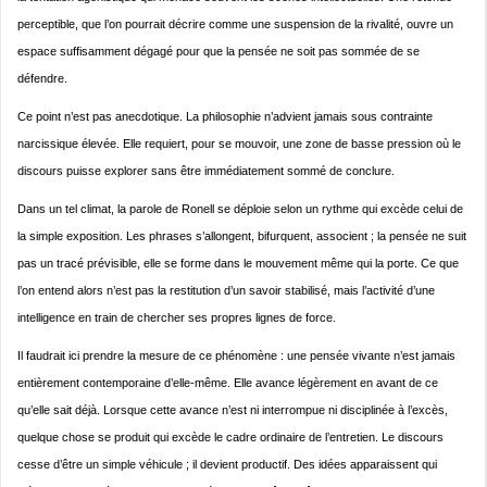
perceptible, que l’on pourrait décrire comme une suspension de la rivalité, ouvre un
espace suffisamment dégagé pour que la pensée ne soit pas sommée de se
défendre.
Ce point n’est pas anecdotique. La philosophie n’advient jamais sous contrainte
narcissique élevée. Elle requiert, pour se mouvoir, une zone de basse pression où le
discours puisse explorer sans être immédiatement sommé de conclure.
Dans un tel climat, la parole de Ronell se déploie selon un rythme qui excède celui de
la simple exposition. Les phrases s’allongent, bifurquent, associent ; la pensée ne suit
pas un tracé prévisible, elle se forme dans le mouvement même qui la porte. Ce que
l’on entend alors n’est pas la restitution d’un savoir stabilisé, mais l’activité d’une
intelligence en train de chercher ses propres lignes de force.
Il faudrait ici prendre la mesure de ce phénomène : une pensée vivante n’est jamais
entièrement contemporaine d’elle-même. Elle avance légèrement en avant de ce
qu’elle sait déjà. Lorsque cette avance n’est ni interrompue ni disciplinée à l’excès,
quelque chose se produit qui excède le cadre ordinaire de l’entretien. Le discours
cesse d’être un simple véhicule ; il devient productif. Des idées apparaissent qui