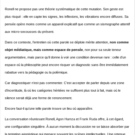
Ronell ne propose pas une théorie systématique de cette mutation. Son geste est
plus risqué : elle en capte les signes, les inflexions, les vibrations encore diffuses. Sa
pensée opère moins comme un appareil explicatif que comme un sismographe attentif
aux micro-secousses du présent.
Dans ce contexte, l’entretien où cette parole se déploie mérite attention,
non comme
objet médiatique, mais comme espace de pensée
, non pour sa seule teneur
argumentative, mais parce qu’il donne à voir une condition devenue rare : celle d’un
espace où la philosophie peut encore risquer un diagnostic sans être immédiatement
rabattue vers la pédagogie ou la polémique.
Car diagnostiquer n’est pas commenter. C’est accepter de parler depuis une zone
d’incertitude, là où les catégories héritées ne suffisent plus tout à fait, mais où le
silence serait déjà une forme de renoncement.
Encore faut-il qu’une telle parole trouve un lieu où apparaître.
La conversation réunissant Ronell,
Agon Hamza
et
Frank Ruda
offre, à cet égard,
une configuration singulière. À aucun moment la discussion ne se laisse absorber par
la tentation agonistique qui menace souvent les scènes intellectuelles. Une retenue