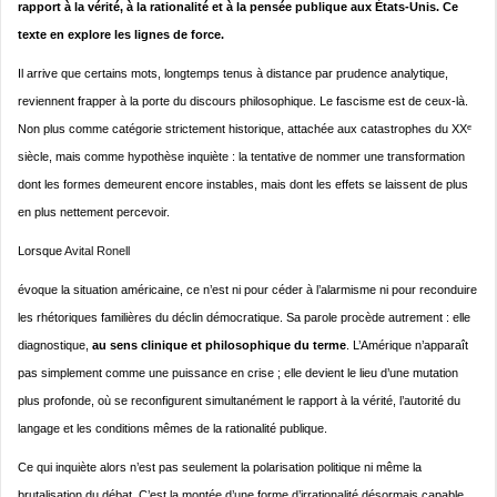
rapport à la vérité, à la rationalité et à la pensée publique aux États-Unis. Ce
texte en explore les lignes de force.
Il arrive que certains mots, longtemps tenus à distance par prudence analytique,
reviennent frapper à la porte du discours philosophique. Le fascisme est de ceux-là.
Non plus comme catégorie strictement historique, attachée aux catastrophes du XXᵉ
siècle, mais comme hypothèse inquiète : la tentative de nommer une transformation
dont les formes demeurent encore instables, mais dont les effets se laissent de plus
en plus nettement percevoir.
Lorsque
Avital Ronell
évoque la situation américaine, ce n’est ni pour céder à l’alarmisme ni pour reconduire
les rhétoriques familières du déclin démocratique. Sa parole procède autrement : elle
diagnostique,
au sens clinique et philosophique du terme
. L’Amérique n’apparaît
pas simplement comme une puissance en crise ; elle devient le lieu d’une mutation
plus profonde, où se reconfigurent simultanément le rapport à la vérité, l’autorité du
langage et les conditions mêmes de la rationalité publique.
Ce qui inquiète alors n’est pas seulement la polarisation politique ni même la
brutalisation du débat. C’est la montée d’une forme d’irrationalité désormais capable