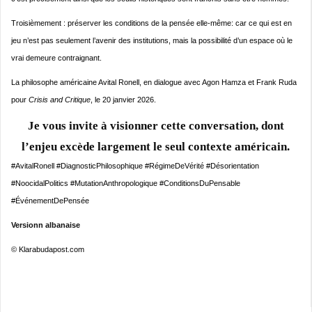
Troisièmement : préserver les conditions de la pensée elle-même: car ce qui est en
jeu n’est pas seulement l’avenir des institutions, mais la possibilité d’un espace où le
vrai demeure contraignant.
La philosophe américaine Avital Ronell, en dialogue avec Agon Hamza et Frank Ruda
pour
Crisis and Critique
, le 20 janvier 2026.
Je vous invite à visionner cette conversation, dont
l’enjeu excède largement le seul contexte américain.
#AvitalRonell #DiagnosticPhilosophique #RégimeDeVérité #Désorientation
#NoocidalPolitics #MutationAnthropologique #ConditionsDuPensable
#ÉvénementDePensée
Versionn albanaise
© Klarabudapost.com