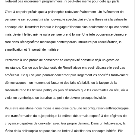
n’étaient pas entièrement programmées, ni peut-être même pour celle qui parle.
C’est à ce point précis que la philosophie redevient événement. Un événement de
pensée ne se reconnaît ni à la nouveauté spectaculaire d’une thèse ni à la virtuosité
conceptuelle. Il survient lorsque le langage n’énonce plus seulement ce qui est pensé,
mais devient le lieu même où la pensée prend forme. Une telle occurrence demeure
rare dans l’écosystème médiatique contemporain, structuré par l’accélération, la
simplification et l’impératif de maîtrise.
Permettre à une parole de conserver sa complexité constitue déjà un geste de
résistance. Car ce que le diagnostic de Ronell laisse entrevoir dépasse le seul cas
américain. Ce qui se joue pourrait concerner plus largement les sociétés tardivement
démocratiques : un moment où l’autorité des faits s’affaiblit, où la fatigue de la
rationalité rend les fictions politiques plus désirables que les contraintes du réel, où la
violence symbolique se banalise au point de devenir presque invisible.
Peut-être assistons-nous moins à une crise qu’à une reconfiguration anthropologique,
une transformation du sujet politique lui-même, désormais exposé à des régimes de
croyance capables de coexister avec leur propre démenti. Dans un tel paysage, la
tâche de la philosophie ne peut plus se limiter à clarifier des concepts hérités. Elle