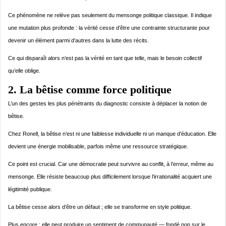
Ce phénomène ne relève pas seulement du mensonge politique classique. Il indique
une mutation plus profonde : la vérité cesse d’être une contrainte structurante pour
devenir un élément parmi d’autres dans la lutte des récits.
Ce qui disparaît alors n’est pas la vérité en tant que telle, mais le besoin collectif
qu’elle oblige.
2. La bêtise comme force politique
L’un des gestes les plus pénétrants du diagnostic consiste à déplacer la notion de
bêtise.
Chez Ronell, la bêtise n’est ni une faiblesse individuelle ni un manque d’éducation. Elle
devient une énergie mobilisable, parfois même une ressource stratégique.
Ce point est crucial. Car une démocratie peut survivre au conflit, à l’erreur, même au
mensonge. Elle résiste beaucoup plus difficilement lorsque l’irrationalité acquiert une
légitimité publique.
La bêtise cesse alors d’être un défaut ; elle se transforme en style politique.
Plus encore : elle peut produire un sentiment de communauté — fondé non sur le