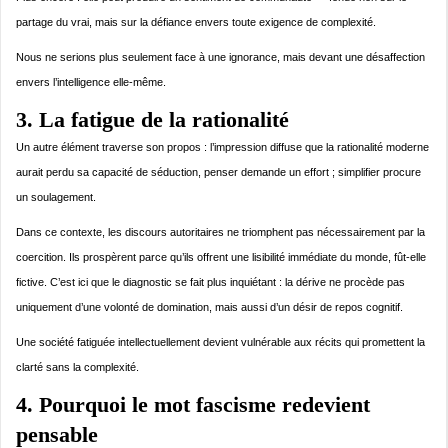
partage du vrai, mais sur la défiance envers toute exigence de complexité.
Nous ne serions plus seulement face à une ignorance, mais devant une désaffection
envers l’intelligence elle-même.
3. La fatigue de la rationalité
Un autre élément traverse son propos : l’impression diffuse que la rationalité moderne
aurait perdu sa capacité de séduction, penser demande un effort ; simplifier procure
un soulagement.
Dans ce contexte, les discours autoritaires ne triomphent pas nécessairement par la
coercition. Ils prospèrent parce qu’ils offrent une lisibilité immédiate du monde, fût-elle
fictive. C’est ici que le diagnostic se fait plus inquiétant : la dérive ne procède pas
uniquement d’une volonté de domination, mais aussi d’un désir de repos cognitif.
Une société fatiguée intellectuellement devient vulnérable aux récits qui promettent la
clarté sans la complexité.
4. Pourquoi le mot fascisme redevient
pensable