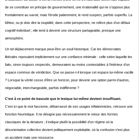
de se constituer en principe de gouvernement, une irrationalité qui ne s’oppose plus
frontalement au savoir, mais l’érode patiemment, le rend suspect, parfois superflu. La
bêtise, ou je dois dire la stupidité, dans cette perspective, ne relève plus d’un défaut
cognitif individuel ; elle tend à devenir une structure partageable, presque une
atmosphère.
Un tel déplacement marque peut-être un seuil historique. Car les démocraties
libérales reposaient implicitement sur une confiance minimale : celle selon laquelle les
faits, sinon toujours respectés, demeuraient au moins contestables à l’intérieur d’un
espace commun de véridiction. Que se passe-t-il lorsque cet espace lui-même vacille
? Lorsque la vérité cesse d’être un horizon, pour devenir une option parmi d’autres,
négociable, interchangeable, parfois indifférente ?
C’est à ce point de bascule que le lexique lui-même devient insuffisant.
C’est ici que le mot fascisme, débarrassé de ses usages inflationnistes, retrouve une
fonction heuristique. Il ne désigne pas nécessairement le retour des formes
classiques de la dictature ; il indique plutôt la possibilité d’un régime où la
désorientation collective devient politiquement exploitable, où la confusion n’est plus
un accident mais une ressource.