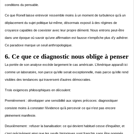
conditions du pensable.
Ce que Ronell laisse entrevoir ressemble moins à un moment de turbulence qu’à un
déplacement du sujet politique lui-même, désormais exposé à des régimes de
croyance capables de coexister avec leur propre démenti. Nous entrons peut-être
dans une époque où savoir qu’une affirmation est fausse n’empêche plus d’y adhérer.
Ce paradoxe marque un seuil anthropologique.
6. Ce que ce diagnostic nous oblige à penser
La portée de son analyse excède largement le cas américain. L’Amérique apparaît ici
comme un laboratoire, non parce qu’elle serait exceptionnelle, mais parce qu’elle rend
visibles des tendances qui traversent d’autres démocraties.
Trois exigences philosophiques en découlent:
Premièrement : développer une sensibilité aux signes précoces: diagnostiquer
consiste moins à constater l’évidence qu’à percevoir ce qui n’est pas encore
pleinement manifeste.
Deuxièmement : refuser la banalisation: ce qui devient habituel cesse d’inquiéter, et
c’est précisément ainsi que les seuils historiques sont franchis sans être nommés.