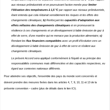
aux niveaux préindustriels et en poursuivant l’action menée pour
limiter
l’élévation des températures à 1,5 °C
par rapport aux niveaux préindustriels,
étant entendu que cela réduirait sensiblement les risques et les effets des
changements climatiques;
b)
Renforçant les
capacités d’adaptation aux
effets néfastes des changements climatiques
et en promouvant la
résilience à ces changements et un développement à faible émission de gaz à
effet de serre, d’une manière qui ne menace pas la production alimentaire;
c)
Rendant les
flux financiers compatibles
avec un profil d’évolution vers un
développement à faible émission de gaz à effet de serre et résilient aux
changements climatiques.
Le présent Accord sera appliqué conformément à l’équité et au principe des
responsabilités communes mais différenciées et des capacités respectives, eu
égard aux contextes nationaux différents.
Pour atteindre ses objectifs, l’ensemble des pays du monde sont concernés et
doivent prendre des mesures fixées dans les articles 4, 7, 9, 10, 11 et 13 de la
présente convention – cadre (plus de détails dans le lien
ICI
).