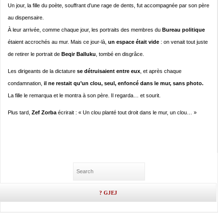
Un jour, la fille du poète, souffrant d’une rage de dents, fut accompagnée par son père
au dispensaire.
À leur arrivée, comme chaque jour, les portraits des membres du
Bureau politique
étaient accrochés au mur. Mais ce jour-là,
un espace était vide
: on venait tout juste
de retirer le portrait de
Beqir Balluku
, tombé en disgrâce.
Les dirigeants de la dictature
se détruisaient entre eux
, et après chaque
condamnation,
il ne restait qu’un clou, seul, enfoncé dans le mur, sans photo.
La fille le remarqua et le montra à son père. Il regarda… et sourit.
Plus tard,
Zef Zorba
écrirait : « Un clou planté tout droit dans le mur, un clou… »