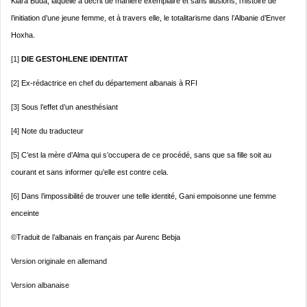
Klara Buda, laquelle a décrit de manière exemplaire et sans illusions, l’histoire de
l’initiation d’une jeune femme, et à travers elle, le totalitarisme dans l’Albanie d’Enver
Hoxha.
[1]
DIE GESTOHLENE IDENTITAT
[2]
Ex-rédactrice en chef du département albanais à RFI
[3]
Sous l’effet d’un anesthésiant
[4]
Note du traducteur
[5]
C’est la mère d’Alma qui s’occupera de ce procédé, sans que sa fille soit au
courant et sans informer qu’elle est contre cela.
[6]
Dans l’impossibilité de trouver une telle identité, Gani empoisonne une femme
enceinte
©Traduit de l’albanais en français par Aurenc Bebja
Version originale en allemand
Version albanaise