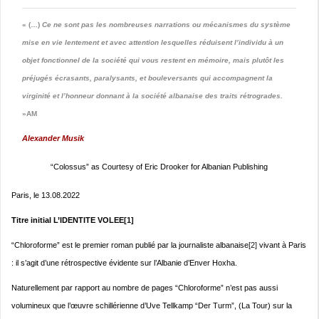
« (…)
Ce ne sont pas les nombreuses narrations ou mécanismes du système
mise en vie lentement et avec attention lesquelles réduisent l’individu à un
objet fonctionnel de la société qui vous restent en mémoire, mais plutôt les
préjugés écrasants, paralysants, et bouleversants qui accompagnent la
virginité et l’honneur donnant à la société albanaise des traits rétrogrades.
»AM
Alexander Musik
“Colossus” as Courtesy of Eric Drooker for Albanian Publishing
Paris, le 13.08.2022
Titre initial L’IDENTITE VOLEE
[1]
“Chloroforme” est le premier roman publié par la journaliste albanaise
[2]
vivant à Paris
: il s’agit d’une rétrospective évidente sur l’Albanie d’Enver Hoxha.
Naturellement par rapport au nombre de pages “Chloroforme” n’est pas aussi
volumineux que l’œuvre schillérienne d’Uve Tellkamp “Der Turm”, (La Tour) sur la