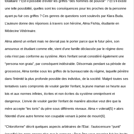
totalitaire ? Est-il possible d’éviter les griffes “des hommes de pouvoir” ? Et s’il existe
une telle possibilité, quelles sont les conséquences pour les proches de la personne
ayant pu fuir ces griffes ? Ces genres de questions sont soulevés par Klara Buda.
L’auteure donne des réponses à travers son héroïne, Alma Fishta, étudiante en
Médecine Vétérinaire.
Alma attend un enfant mais ne devrait pas le porter parce que le futur père, son
amoureux et étudiant comme elle, vient d’une famille déclassée par le régime donc
cela n’est pas conforme au système. Alors l’enfant serait considéré également une
“persona non grata”, par conséquent indésirable. Désormais pendant sa période de
grossesse, Alma tombe sous les griffes de la bureaucratie du régime, laquelle pénètre
dans l’intimité la plus profonde possible des individus, de la société. Malgré toutes ses
tentatives sans compromis de vouloir garder l’enfant, la jeune maman se heurte aux
lois et aux normes infinies, écrites et non écrites du système omniprésent et
dangereux. L’envie de vouloir garder l’enfant de manière absolue veut dire que la
mère accepte “les torts” du père sous différents niveaux. Alma « volerait
[5]
» alors
l’identité d’une autre femme non coupable venant à peine de mourir
[6]
.
“Chloroforme” décrit quelques aspects arbitraires de l’Etat : l’autocensure “punit”