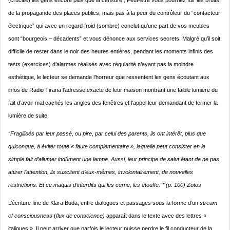
(crucifie) les gens encore plus que la censure ; Peut-être vous pourriez fuir les bruits
de la propagande des places publics, mais pas à la peur du contrôleur du “contacteur
électrique” qui avec un regard froid (sombre) conclut qu’une part de vos meubles
sont “bourgeois – décadents” et vous dénonce aux services secrets. Malgré qu’il soit
difficile de rester dans le noir des heures entières, pendant les moments infinis des
tests (exercices) d’alarmes réalisés avec régularité n’ayant pas la moindre
esthétique, le lecteur se demande l’horreur que ressentent les gens écoutant aux
infos de Radio Tirana l’adresse exacte de leur maison montrant une faible lumière du
fait d’avoir mal cachés les angles des fenêtres et l’appel leur demandant de fermer la
lumière de suite.
“Fragilisés par leur passé, ou pire, par celui des parents, ils ont intérêt, plus que
quiconque, à éviter toute « faute complémentaire », laquelle peut consister en le
simple fait d’allumer indûment une lampe. Aussi, leur principe de salut étant de ne pas
attirer l’attention, ils suscitent d’eux-mêmes, involontairement, de nouvelles
restrictions. Et ce maquis d’interdits qui les cerne, les étouffe.“* (p. 100) Zotos
L’écriture fine de Klara Buda, entre dialogues et passages sous la forme d’un
stream
of consciousness
(
flux de conscience)
apparaît dans le texte avec des lettres «
italiques ». Il peut arriver que parfois le lecteur puisse perdre le fil conducteur de la