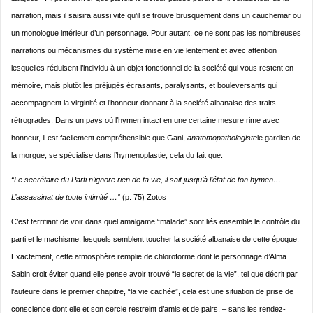
narration, mais il saisira aussi vite qu’il se trouve brusquement dans un cauchemar ou
un monologue intérieur d’un personnage. Pour autant, ce ne sont pas les nombreuses
narrations ou mécanismes du système mise en vie lentement et avec attention
lesquelles réduisent l’individu à un objet fonctionnel de la société qui vous restent en
mémoire, mais plutôt les préjugés écrasants, paralysants, et bouleversants qui
accompagnent la virginité et l’honneur donnant à la société albanaise des traits
rétrogrades. Dans un pays où l’hymen intact en une certaine mesure rime avec
honneur, il est facilement compréhensible que Gani,
anatomopathologiste
le gardien de
la morgue, se spécialise dans l’hymenoplastie, cela du fait que:
“Le secrétaire du Parti n’ignore rien de ta vie, il sait jusqu’à l’état de ton hymen….
L’assassinat de toute intimité́ …“
(p. 75) Zotos
C’est terrifiant de voir dans quel amalgame “malade” sont liés ensemble le contrôle du
parti et le machisme, lesquels semblent toucher la société albanaise de cette époque.
Exactement, cette atmosphère remplie de chloroforme dont le personnage d’Alma
Sabin croit éviter quand elle pense avoir trouvé “le secret de la vie”, tel que décrit par
l’auteure dans le premier chapitre, “la vie cachée”, cela est une situation de prise de
conscience dont elle et son cercle restreint d’amis et de pairs, – sans les rendez-