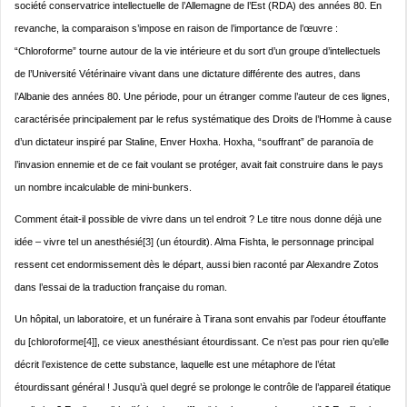
société conservatrice intellectuelle de l’Allemagne de l’Est (RDA) des années 80. En
revanche, la comparaison s’impose en raison de l’importance de l’œuvre :
“Chloroforme” tourne autour de la vie intérieure et du sort d’un groupe d’intellectuels
de l’Université Vétérinaire vivant dans une dictature différente des autres, dans
l’Albanie des années 80. Une période, pour un étranger comme l’auteur de ces lignes,
caractérisée principalement par le refus systématique des Droits de l’Homme à cause
d’un dictateur inspiré par Staline, Enver Hoxha. Hoxha, “souffrant” de paranoïa de
l’invasion ennemie et de ce fait voulant se protéger, avait fait construire dans le pays
un nombre incalculable de mini-bunkers.
Comment était-il possible de vivre dans un tel endroit ? Le titre nous donne déjà une
idée – vivre tel un anesthésié
[3]
(un étourdit). Alma Fishta, le personnage principal
ressent cet endormissement dès le départ, aussi bien raconté par Alexandre Zotos
dans l’essai de la traduction française du roman.
Un hôpital, un laboratoire, et un funéraire à Tirana sont envahis par l’odeur étouffante
du [chloroforme
[4]
], ce vieux anesthésiant étourdissant. Ce n’est pas pour rien qu’elle
décrit l’existence de cette substance, laquelle est une métaphore de l’état
étourdissant général ! Jusqu’à quel degré se prolonge le contrôle de l’appareil étatique