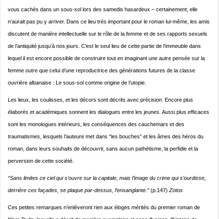
vous cachés dans un sous-sol lors des samedis hasardeux – certainement, elle
n’aurait pas pu y arriver. Dans ce lieu très important pour le roman lui-même, les amis
discutent de manière intellectuelle sur le rôle de la femme et de ses rapports sexuels
de l’antiquité jusqu’à nos jours. C’est le seul lieu de cette partie de l’immeuble dans
lequel il est encore possible de construire tout en imaginant une autre pensée sur la
femme outre que celui d’une reproductrice des générations futures de la classe
ouvrière albanaise : Le sous-sol comme origine de l’utopie.
Les lieux, les coulisses, et les décors sont décrits avec précision. Encore plus
élaborés et académiques sonnent les dialogues entre les jeunes. Aussi plus efficaces
sont les monologues intérieurs, les conséquences des cauchemars et des
traumatismes, lesquels l’auteure met dans “les bouches” et les âmes des héros du
roman, dans leurs souhaits de découvrir, sans aucun pathétisme, la perfidie et la
perversion de cette société.
“Sans limites ce ciel qui s’ouvre sur la capitale, mais l’image du crime qui s’ourdisse,
derrière ces façades, se plaque par-dessus, l’ensanglante.“
(p.147)
Zotos
Ces petites remarques n’enlèveront rien aux éloges mérités du premier roman de