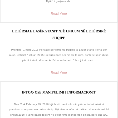
i Dytë”, thyerjen e sht...
Read More
LETËRSIA E LASËR STANIT NJË UNICUM NË LETËRSINË
SHQIPE
Prishtinë, 1 mars 2016 Përsiatje për librin me tregime të Lazër Stanit, Koha për
nuse, Botimet “Fishta”, 2015 Rregulli i parë për një stil të mirë, është të kesh diçka
për të thënë, shkruan A. Schopenhaueri. E lexoj librin me t...
Read More
INTOX- OSE MANIPULIMI I INFORMACIONIT
New York February 29, 2016 Një fakt i qartë mbi mënyrën e funksionimit të
portaleve apo gazetave online shqip. Një skenar lufte në ballkan, të martën më 16
shkurt 2016, i vënë padrejtësisht në gojën time u shpërnda qindra herë dhe ar...