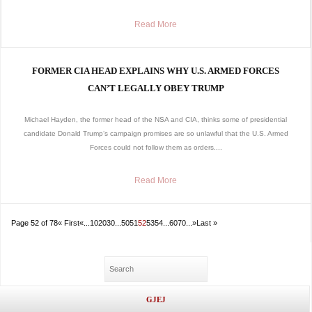
Read More
FORMER CIA HEAD EXPLAINS WHY U.S. ARMED FORCES
CAN’T LEGALLY OBEY TRUMP
Michael Hayden, the former head of the NSA and CIA, thinks some of presidential
candidate Donald Trump‘s campaign promises are so unlawful that the U.S. Armed
Forces could not follow them as orders....
Read More
Page 52 of 78
« First
«
...
10
20
30
...
50
51
52
53
54
...
60
70
...
»
Last »