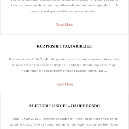
cireur de chaussures de son état, travailleur indépendant, très indépendant …. Au
départ, le dialogue s’installe de manière formelle,...
Read More
KUR PRISHET PAQJA BIBLIKE
Prishtinë, 4 mars 2016 Ndodh ndonjëherë mos m’u kuptue kufini mes natës e ditës,
as mes t’mirës e t’ keqes mes t’ drejtës e t’ padrejtës. Ndodh ndonjëherë rrugët
ngatërrohen e në pështjellimin e madh s’dallohen ngjyrat. Krej...
Read More
65 JETORI I LINDJES – HAJRIE RONDO
Tirane, 1 mars 2016… “Mjeshtres së Madhe të Punës”, Hajrie Rondo Veizi në 65
vjetorin e lindjes. “Cili e ka harruar “tisin nervor” në fytyrën e gruas, tek filmi “Nentori