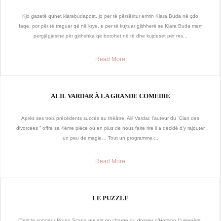
Kjo gazetë quhet klarabudapost, jo per të përsëritur emrin Klara Buda në çdo
faqe, por për të treguar që në krye, e per të kujtuar gjithherë se Klara Buda merr
pergjëgjesinë për gjithshka që botohet në të dhe kujdeset për res...
Read More
ALIL VARDAR À LA GRANDE COMEDIE
Après ses trois précédents succès au théâtre. Alil Vardar, l’auteur du “Clan des
divorcées ” offre sa 4ème pièce où en plus de nous faire rire il a décidé d’y rajouter
un peu de magie… Tout un programme ̷...
Read More
LE PUZZLE
C’est le sondeur Bruno Scapa qui est en charge du dossier d’Horacio Cuisenère,