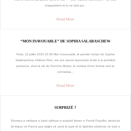
m’appartient et tu ne dois pa...
Read More
“MON INAVOUABLE” DE SOPHIA SALABASCHEW
Paris, 12 juillet 2024 15:39 Mon Inavouable, le premier roman de Sophia
Salabaschew, éditions Plon, est une œuvre fascinante écrite à la première
personne, dont la vie de l’heroïne illustre, le combat d’une femme vers la
connaissa...
Read More
SURPRIZË ?
Shumica e mediave e kanë njoftuar si surprizë fitoren e Frontit Popullor, aleancës
së krijuar në Francë pas daljes në vend të parë të të djathtës ekstreme në turin e