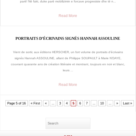
parë! Në fakt, duke parë mobilizimin e forcave progresiste dhe të n...
Read More
PORTRAITS D’ÉCRIVAINS SIGNÉS HANNAH ASSOULINE
Vient de sortir, aux éditions HERSCHER, un fort volume de portraits d’écrivains
signés Hannah ASSOULINE, allant de Philippe SOUPAULT à Marie N’DAYE,
couvrant quarante ans de création littéraire et montrant, toujours en noir et blanc,
leurs ...
Read More
Page 5 of 16
« First
«
...
3
4
5
6
7
...
10
...
»
Last »