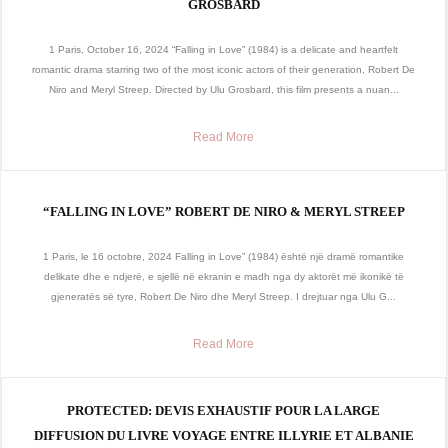
GROSBARD
1 Paris, October 16, 2024 “Falling in Love” (1984) is a delicate and heartfelt
romantic drama starring two of the most iconic actors of their generation, Robert De
Niro and Meryl Streep. Directed by Ulu Grosbard, this film presents a nuan...
Read More
“FALLING IN LOVE” ROBERT DE NIRO & MERYL STREEP
1 Paris, le 16 octobre, 2024 Falling in Love” (1984) është një dramë romantike
delikate dhe e ndjerë, e sjellë në ekranin e madh nga dy aktorët më ikonikë të
gjeneratës së tyre, Robert De Niro dhe Meryl Streep. I drejtuar nga Ulu G...
Read More
PROTECTED: DEVIS EXHAUSTIF POUR LA LARGE
DIFFUSION DU LIVRE VOYAGE ENTRE ILLYRIE ET ALBANIE