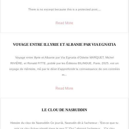
There is no excerpt because this is a protected post....
Read More
VOYAGE ENTRE ILLYRIE ET ALBANIE PAR VIA EGNATIA
Voyage entre Illyrie et Albanie par Via Egnatia d’Odette MARQUET, Michel
RIVIÈRE, et Ronald FITTE, publié par les Éditions BILINGUE, Paris, 2025, est un
voyage de mémoire, mû par le désir d’approfondir la connaissance de ces contrées
m...
Read More
LE CLOU DE NASRUDDIN
Histoire du clou de Nasruddin Ce jour-là, Nasrudin dit à l’acheteur : “Est-ce que tu
vois ce clou là-bas planté dans le mur ?” “Oui,” répond l’acheteur… “Ce clou