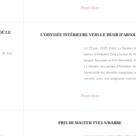
Read More
 OÙ LE
L’ODYSSÉE INTÉRIEURE VERS LE DÉSIR D’ABSO
Le 22 juin, 2025, Paris. Le Bastion 
, 24 Juin,
larmes d’Abdellah Taïa Lauréat du Pr
langue française et Prix Décembre 2
Le Bastion des larmes d’Abdellah Ta
transcende les identités marginales e
exhorte, avec une poignante intensit.
Read More
PRIX DE MASTER YVES NAVARRE