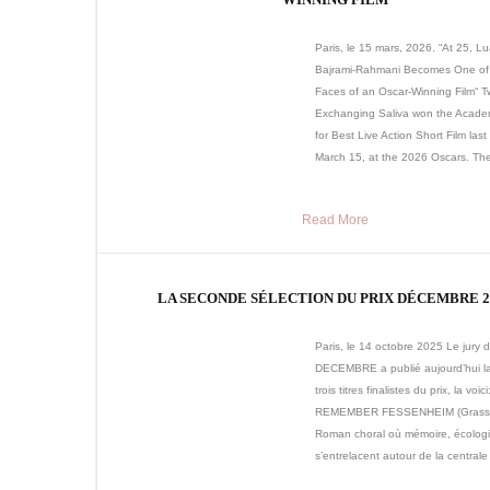
Paris, le 15 mars, 2026. “At 25, L
Bajrami-Rahmani Becomes One of
Faces of an Oscar-Winning Film“ 
Exchanging Saliva won the Acad
for Best Live Action Short Film last 
March 15, at the 2026 Oscars. The
Read More
LA SECONDE SÉLECTION DU PRIX DÉCEMBRE 2
Paris, le 14 octobre 2025 Le jury 
DECEMBRE a publié aujourd’hui la 
trois titres finalistes du prix, la voic
REMEMBER FESSENHEIM (Grass
Roman choral où mémoire, écologie
s’entrelacent autour de la centrale