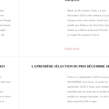
uàna
Mardi, le 28 octobre, Paris. Le prix
 the
Décembre 2025 a été attribué à Lau
Two People
Vazquez pour son roman choral Les 
emy Award
publié aux Éditions du Sous-Sol, lor
night,
soirée au célèbre restaurant Prunier, 
 36...
ce mardi 28 octobre.C’est le...
Read More
025
LA PREMIÈRE SÉLECTION DU PRIX DÉCEMBRE 20
du
Paris, le 1 Septembre, 2025 Le jury d
liste des
DECEMBRE s’est réuni, ce lundi 1er
i:
septembre 2025 à Paris, pour établir
et)
première liste de livres de la rentrée li
 et deuil
publiés en langue française. Il a élu
 nuc...
titres parmi les 400 et que...