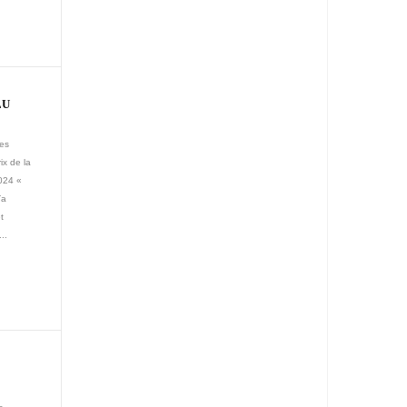
LU
des
ix de la
024 «
ïa
t
..