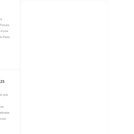
ra
Forces,
s d’une
à Paris,
25
u prix
 sa
ttéraire
 onze