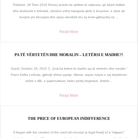
Prishtinë, 28 Tetor 2015 Përveç leximit me qëllime të caktuara, që bëjnë kritikët
dhe studiuesit e letërsisë, ekziston edhe kategoria tjetër e lexuesve, e atyre që
lexojnë për kënaqësi dhe sipas mendimit tim, ky lexim gjithandej në ...
Read More
PA TË VËRTETËN DHE MORALIN – LETËRSI E MADHE?!
Suedi, October, 26, 2015 “[…]nuk ka letërsi të madhe pa të vërtetën dhe moralin.”
Franz Kafka Letërsia, gjithnjë shtron pyetje, dilema, sepse natyra e saj shpirtërore
është e tillë, e papërcaktuar; kalon përtej dogmave, doktrin...
Read More
THE PRICE OF EUROPEAN INDIFFERENCE
It began with the creation of the catch-all concept (a legal freak) of a “migrant,”