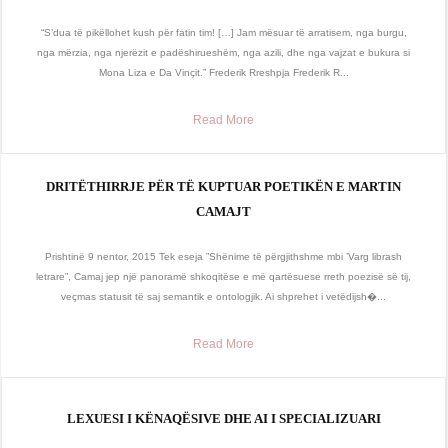
“S’dua të pikëllohet kush për fatin tim! […] Jam mësuar të arratisem, nga burgu,
nga mërzia, nga njerëzit e padëshirueshëm, nga azili, dhe nga vajzat e bukura si
Mona Liza e Da Vinçit.” Frederik Rreshpja Frederik R...
Read More
DRITËTHIRRJE PËR TË KUPTUAR POETIKËN E MARTIN
CAMAJT
Prishtinë 9 nentor, 2015 Tek eseja ”Shënime të përgjithshme mbi ’Varg librash
letrare”, Camaj jep një panoramë shkoqitëse e më qartësuese rreth poezisë së tij,
veçmas statusit të saj semantik e ontologjik. Ai shprehet i vetëdijsh�...
Read More
LEXUESI I KËNAQËSIVE DHE AI I SPECIALIZUARI