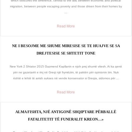
which obscures the difference, central to the law, between economic and political
migration, between people escaping poverty and those driven from their homes by
...
Read More
NE I BESOJME ME SHUME MIRESISE SE TE HUAJVE SE SA
DREJTESISE SE SHTETIT TONE
New York 2 Shtator 2015 Gazmend Kapllanin e njoh prej shumë vitesh. Ai ka qenë
për ne gazetarët e rinj në Greqi një frymëzim, të paktën për opinionin tim. Nuk
është e lehtë të arrish sukses në vende konservator si Greqia, sidomos për ...
Read More
ALMA FISHTA, NJË ANTIGONË SHQIPTARE PËRBALLË
FATALITETIT TË FUNERALIT KREON…»