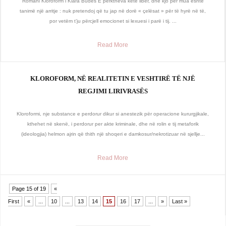
Romani Kloroform i Klara Budës E përktheva këtë libër, dhe kjo për mua është
tanimë një arritje : nuk pretendoj që tu jap në dorë « çelësat » për të hyrë në të,
por vetëm t’ju përcjell emocionet si lexuesi i parë i tij. ...
Read More
KLOROFORM, NË REALITETIN E VESHTIRË TË NJË
REGJIMI LIRIVRASËS
Kloroformi, nje substance e perdorur dikur si anestezik për operacione kururgjikale,
kthehet në skenë, i perdorur per akte kriminale, dhe në rolin e tij metaforik
(ideologjia) helmon ajrin që thith një shoqeri e damkosur/nekrotizuar në sjellje...
Read More
Page 15 of 19
«
First
«
...
10
...
13
14
15
16
17
...
»
Last »