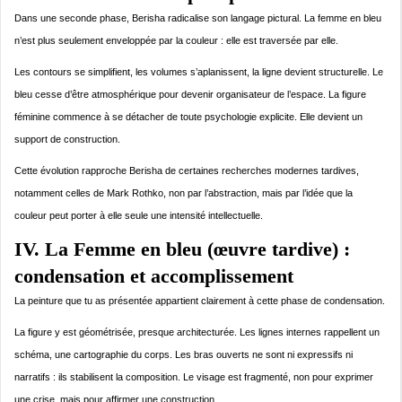
Dans une seconde phase, Berisha radicalise son langage pictural. La femme en bleu
n’est plus seulement enveloppée par la couleur : elle est traversée par elle.
Les contours se simplifient, les volumes s’aplanissent, la ligne devient structurelle. Le
bleu cesse d’être atmosphérique pour devenir organisateur de l’espace. La figure
féminine commence à se détacher de toute psychologie explicite. Elle devient un
support de construction.
Cette évolution rapproche Berisha de certaines recherches modernes tardives,
notamment celles de Mark Rothko, non par l’abstraction, mais par l’idée que la
couleur peut porter à elle seule une intensité intellectuelle.
IV. La Femme en bleu (œuvre tardive) :
condensation et accomplissement
La peinture que tu as présentée appartient clairement à cette phase de condensation.
La figure y est géométrisée, presque architecturée. Les lignes internes rappellent un
schéma, une cartographie du corps. Les bras ouverts ne sont ni expressifs ni
narratifs : ils stabilisent la composition. Le visage est fragmenté, non pour exprimer
une crise, mais pour affirmer une construction.