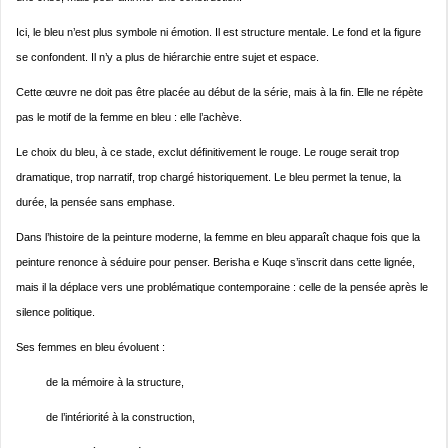
Ici, le bleu n’est plus symbole ni émotion. Il est structure mentale. Le fond et la figure
se confondent. Il n’y a plus de hiérarchie entre sujet et espace.
Cette œuvre ne doit pas être placée au début de la série, mais à la fin. Elle ne répète
pas le motif de la femme en bleu : elle l’achève.
Le choix du bleu, à ce stade, exclut définitivement le rouge. Le rouge serait trop
dramatique, trop narratif, trop chargé historiquement. Le bleu permet la tenue, la
durée, la pensée sans emphase.
Dans l’histoire de la peinture moderne, la femme en bleu apparaît chaque fois que la
peinture renonce à séduire pour penser. Berisha e Kuqe s’inscrit dans cette lignée,
mais il la déplace vers une problématique contemporaine : celle de la pensée après le
silence politique.
Ses femmes en bleu évoluent :
de la mémoire à la structure,
de l’intériorité à la construction,