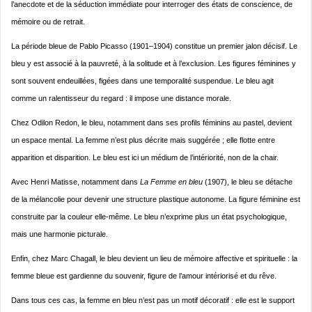
l’anecdote et de la séduction immédiate pour interroger des états de conscience, de
mémoire ou de retrait.
La période bleue de Pablo Picasso (1901–1904) constitue un premier jalon décisif. Le
bleu y est associé à la pauvreté, à la solitude et à l’exclusion. Les figures féminines y
sont souvent endeuillées, figées dans une temporalité suspendue. Le bleu agit
comme un ralentisseur du regard : il impose une distance morale.
Chez Odilon Redon, le bleu, notamment dans ses profils féminins au pastel, devient
un espace mental. La femme n’est plus décrite mais suggérée ; elle flotte entre
apparition et disparition. Le bleu est ici un médium de l’intériorité, non de la chair.
Avec Henri Matisse, notamment dans
La Femme en bleu
(1907), le bleu se détache
de la mélancolie pour devenir une structure plastique autonome. La figure féminine est
construite par la couleur elle-même. Le bleu n’exprime plus un état psychologique,
mais une harmonie picturale.
Enfin, chez Marc Chagall, le bleu devient un lieu de mémoire affective et spirituelle : la
femme bleue est gardienne du souvenir, figure de l’amour intériorisé et du rêve.
Dans tous ces cas, la femme en bleu n’est pas un motif décoratif : elle est le support