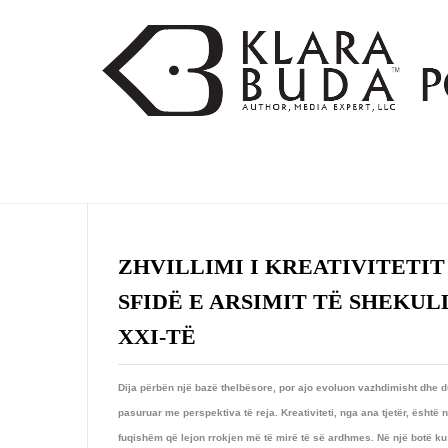
ZHVILLIMI I KREATIVITETIT 
SFIDË E ARSIMIT TË SHEKUL
XXI-TË
Dija përbën një bazë thelbësore, por ajo evoluon vazhdimisht dhe d
pasuruar me perspektiva të reja. Kreativiteti, nga ana tjetër, është n
fuqishëm që lejon rrokjen më të mirë të së ardhmes. Në një botë ku 