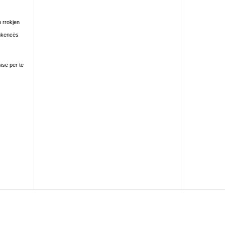
n rrokjen
shkencës
isë për të