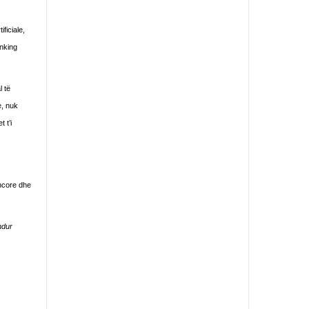
ficiale,
inking
l të
e, nuk
 t’i
encore dhe
ndur