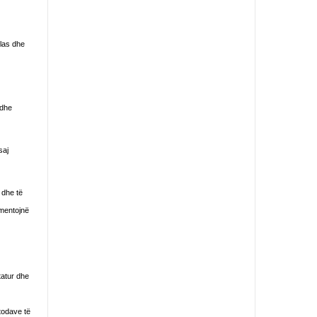
slas dhe
 dhe
saj
 dhe të
imentojnë
tatur dhe
todave të