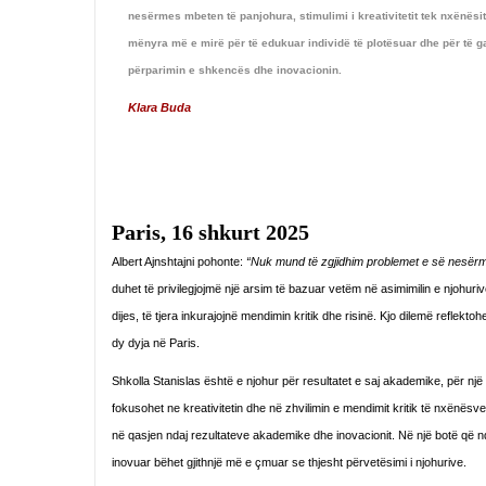
nesërmes mbeten të panjohura, stimulimi i kreativitetit tek nxënësi
mënyra më e mirë për të edukuar individë të plotësuar dhe për të g
përparimin e shkencës dhe inovacionin.
Klara Buda
Paris, 16 shkurt 2025
Albert Ajnshtajni pohonte:
“Nuk mund të zgjidhim problemet e së nesër
duhet të privilegjojmë një arsim të bazuar vetëm në asimimilin e njohuri
dijes, të tjera inkurajojnë mendimin kritik dhe risinë. Kjo dilemë reflek
dy dyja në Paris.
Shkolla Stanislas është e njohur për resultatet e saj akademike, për nj
fokusohet ne kreativitetin dhe në zhvilimin e mendimit kritik të nxënësv
në qasjen ndaj rezultateve akademike dhe inovacionit. Në një botë që n
inovuar bëhet gjithnjë më e çmuar se thjesht përvetësimi i njohurive.