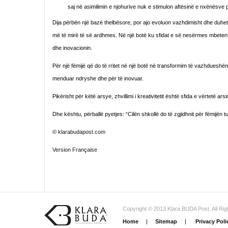
saj në asimilimin e njohurive nuk e stimulon aftësinë e nxënësve
Dija përbën një bazë thelbësore, por ajo evoluon vazhdimisht dhe duhet p
më të mirë të së ardhmes. Në një botë ku sfidat e së nesërmes mbeten t
dhe inovacionin.
Për një fëmijë që do të rritet në një botë në transformim të vazhdueshëm
menduar ndryshe dhe për të inovuar.
Pikërisht për këtë arsye, zhvillimi i kreativitetit është sfida e vërtetë ars
Dhe kështu, përballë pyetjes: “Cilën shkollë do të zgjidhnit për fëmijën t
©
klarabudapost.com
Version Française
Copyright © 2013 Klara BUDA Post. All Ri
Home
|
Sitemap
|
Privacy Poli