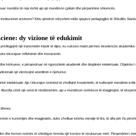
jinuar mundësi të reja është ajo që mundëson çpikjet dhe përparimine shkencës.
ë institucionet arsimore? Këtu qëndron ndryshimi midis qasjeve pedagogjike të Shkollës Stani
aciene: dy vizione të edukimit
Disa privilegjojnë një transmetim klasik të dijes, ku suksesi matet përmes ekselencës akademike
ke inkurajuar reflektimin dhe inovacionin.
he kërkuese, e përqendruar në rigorozitetin akademik dhe disiplinën intelektuale. Objektivi i 
adicionale që vlerësojnë asimilimin e njohurive.
ntelektuale. Ajo i inkurajon nxënësit të zhvillojnë kreativitetin, të kultivojnë mendimin kritik
he filozofia zënë një vend të rëndësishëm, ajo u mundëson nxënësve të imagjinojnë, të eksper
 ardhmes:
rimin e kureshtjes dhe imagjinatës, duke zhvilluar kështu mendje të lira, të afta për t’iu përsh
ke dhe formon nxënës të shkëlqyer brenda një kornize të strukturuar mirë. Përqendrimi i me