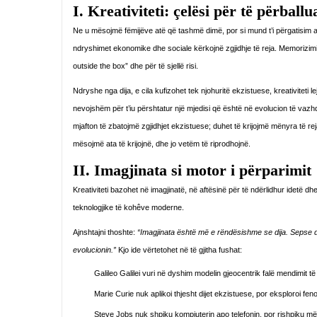
I. Kreativiteti: çelësi për të përball
Ne u mësojmë fëmijëve atë që tashmë dimë, por si mund t’i përgatisim ata p
ndryshimet ekonomike dhe sociale kërkojnë zgjidhje të reja. Memorizimi i
outside the box” dhe për të sjellë risi.
Ndryshe nga dija, e cila kufizohet tek njohuritë ekzistuese, kreativiteti le
nevojshëm për t’iu përshtatur një mjedisi që është në evolucion të vazhdue
mjafton të zbatojmë zgjidhjet ekzistuese; duhet të krijojmë mënyra të re
mësojmë ata të krijojnë, dhe jo vetëm të riprodhojnë.
II. Imagjinata si motor i përparimit
Kreativiteti bazohet në imagjinatë, në aftësinë për të ndërlidhur idetë 
teknologjike të kohêve moderne.
Ajnshtajni thoshte:
“Imagjinata është më e rëndësishme se dija. Sepse di
evolucionin.”
Kjo ide vërtetohet në të gjitha fushat:
Galileo Galilei vuri në dyshim modelin gjeocentrik falë mendimit të t
Marie Curie nuk aplikoi thjesht dijet ekzistuese, por eksploroi fe
Steve Jobs nuk shpiku kompjuterin apo telefonin, por rishpiku mëny