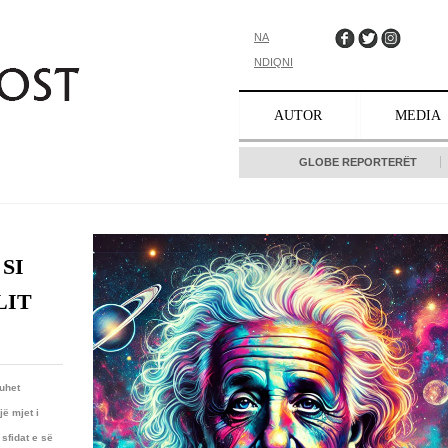
NA
NDIQNI
AUTOR
MEDIA
GLOBE REPORTERËT
SI
LIT
uhet
jë mjet i
sfidat e së