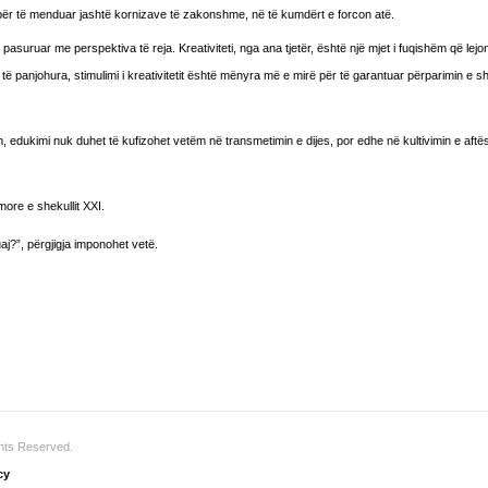
 për të menduar jashtë kornizave të zakonshme, në të kumdërt e forcon atë.
asuruar me perspektiva të reja. Kreativiteti, nga ana tjetër, është një mjet i fuqishëm që lejo
ë panjohura, stimulimi i kreativitetit është mënyra më e mirë për të garantuar përparimin e 
, edukimi nuk duhet të kufizohet vetëm në transmetimin e dijes, por edhe në kultivimin e aftës
imore e shekullit XXI.
uaj?”, përgjigja imponohet vetë.
ghts Reserved.
cy