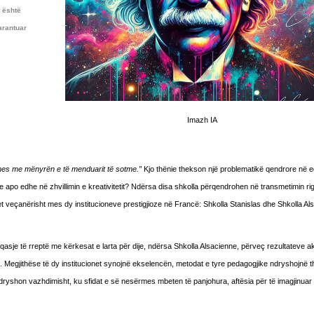
t është
arantuar
Imazh IA
mes me mënyrën e të menduarit të sotme.”
Kjo thënie thekson një problematikë qendrore në e
ve apo edhe në zhvillimin e kreativitetit? Ndërsa disa shkolla përqendrohen në transmetimin ri
tohet veçanërisht mes dy institucioneve prestigjioze në Francë: Shkolla Stanislas dhe Shkolla Al
ë qasje të rreptë me kërkesat e larta për dije, ndërsa Shkolla Alsacienne, përveç rezultateve 
e. Megjithëse të dy institucionet synojnë ekselencën, metodat e tyre pedagogjike ndryshojnë th
dryshon vazhdimisht, ku sfidat e së nesërmes mbeten të panjohura, aftësia për të imagjinuar