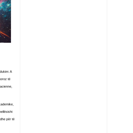
dukim: A
goroz të
sacienne,
akademike,
ellësisht
 dhe për të