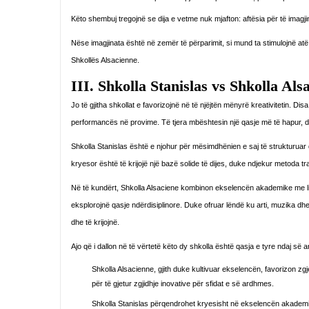
Këto shembuj tregojnë se dija e vetme nuk mjafton: aftësia për të imag
Nëse imagjinata është në zemër të përparimit, si mund ta stimulojnë at
Shkollës Alsacienne.
III. Shkolla Stanislas vs Shkolla Als
Jo të gjitha shkollat e favorizojnë në të njëjtën mënyrë kreativitetin. 
performancës në provime. Të tjera mbështesin një qasje më të hapur, du
Shkolla Stanislas është e njohur për mësimdhënien e saj të strukturuar d
kryesor është të krijojë një bazë solide të dijes, duke ndjekur metoda tr
Në të kundërt, Shkolla Alsaciene kombinon ekselencën akademike me lirinë i
eksplorojnë qasje ndërdisiplinore. Duke ofruar lëndë ku arti, muzika d
dhe të krijojnë.
Ajo që i dallon në të vërtetë këto dy shkolla është qasja e tyre ndaj së
Shkolla Alsacienne, gjith duke kultivuar ekselencën, favorizon zgje
për të gjetur zgjidhje inovative për sfidat e së ardhmes.
Shkolla Stanislas përqendrohet kryesisht në ekselencën akademi