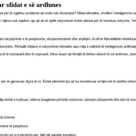
uar sfidat e së ardhmes
ër të zgjidhur probleme që ende nuk ekzistojnë? Sfidat klimatike, zhvillimi i inteligjencës arti
 dijeve nuk mjafton: ajo që do të sjellë ndryshimin është aftësia për të menduar ndryshe, “th
jon eksplorimin e të panjohurës, eksperimentimin dhe shpikjen. Ai ofron fleksibilitetin intelektua
shëm. Përballë sfidave si ndryshimet klimatike apo rritja e ndikimit të inteligjencës artificial
ja të të menduarit dhe të vepruarit. Nëse duam që fëmijët të bëhen aktorë të së ardhmes, duhet
dhe për të gjeneruar diçka të re. Është pikërisht kjo që ka mundësuar arritjet më të mëdha shk
ja është e kufizuar, ndërsa imagjinata përfshin universin, stimulon përparimin dhe bën të mu
ij vizionar.
nomene të panjohura.
rën se si ti përdorim ato, falë një qasjeje inovative.